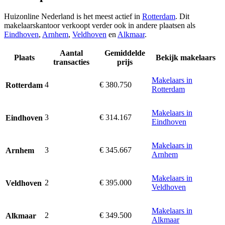
Huizonline Nederland is het meest actief in
Rotterdam
. Dit
makelaarskantoor verkoopt verder ook in andere plaatsen als
Eindhoven
,
Arnhem
,
Veldhoven
en
Alkmaar
.
Aantal
Gemiddelde
Plaats
Bekijk makelaars
transacties
prijs
Makelaars in
4
€ 380.750
Rotterdam
Rotterdam
Makelaars in
3
€ 314.167
Eindhoven
Eindhoven
Makelaars in
3
€ 345.667
Arnhem
Arnhem
Makelaars in
2
€ 395.000
Veldhoven
Veldhoven
Makelaars in
2
€ 349.500
Alkmaar
Alkmaar