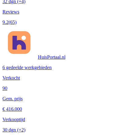
32 dgn
(+4)
Reviews
9.2
(65)
HuisPortaal.nl
6 gedeelde werkgebieden
Verkocht
90
Gem. prijs
€ 416.000
Verkooptijd
30 dgn
(+2)