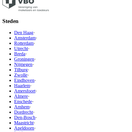
Steden
Den Haag
·
Amsterdam
·
Rotterdam
·
Utrecht
·
Breda
·
Groningen
·
Nijmegen
·
Tilburg
·
Zwolle
·
Eindhoven
·
Haarlem
·
Amersfoort
·
Almere
·
Enschede
·
Arnhem
·
Dordrecht
·
Den-Bosch
·
Maastricht
·
Apeldoorn
·