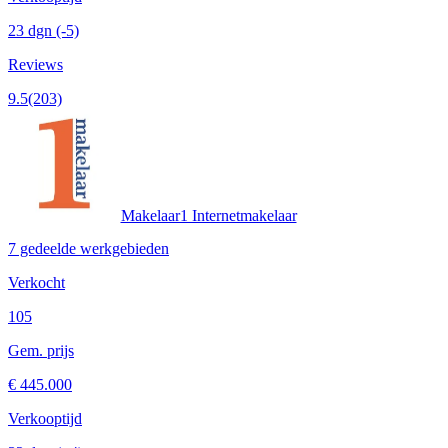
23 dgn
(-5)
Reviews
9.5
(203)
Makelaar1 Internetmakelaar
7 gedeelde werkgebieden
Verkocht
105
Gem. prijs
€ 445.000
Verkooptijd