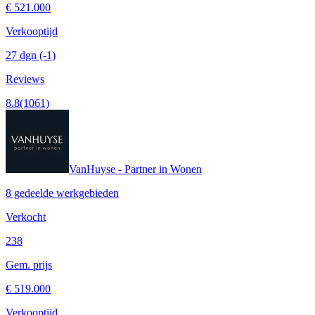
€ 521.000
Verkooptijd
27 dgn
(-1)
Reviews
8.8
(1061)
VanHuyse - Partner in Wonen
8 gedeelde werkgebieden
Verkocht
238
Gem. prijs
€ 519.000
Verkooptijd