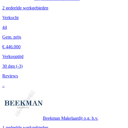
2 gedeelde werkgebieden
Verkocht
44
Gem. prijs
€ 446.000
Verkooptijd
30 dgn
(-3)
Reviews
–
Beekman Makelaardij o.g. b.v.
1 gedeelde werkgebieden