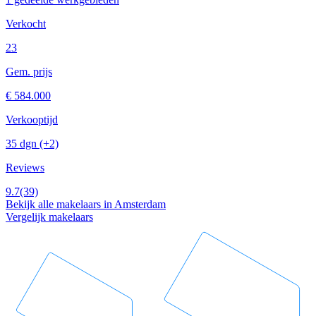
Verkocht
23
Gem. prijs
€ 584.000
Verkooptijd
35 dgn
(+2)
Reviews
9.7
(39)
Bekijk alle makelaars in Amsterdam
Vergelijk makelaars