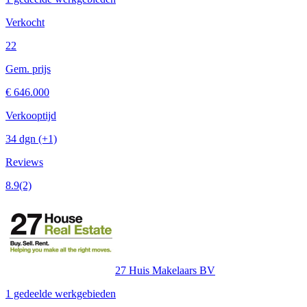
Verkocht
22
Gem. prijs
€ 646.000
Verkooptijd
34 dgn
(+1)
Reviews
8.9
(2)
27 Huis Makelaars BV
1 gedeelde werkgebieden