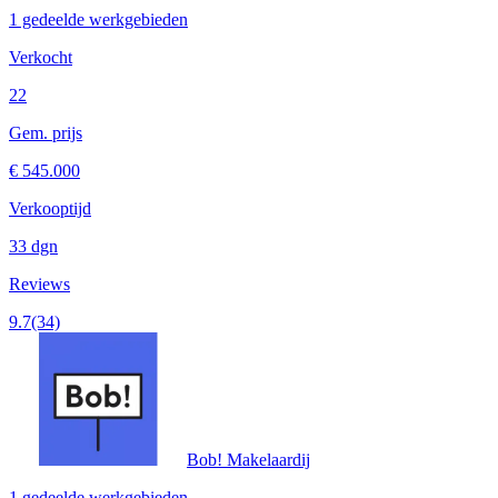
1 gedeelde werkgebieden
Verkocht
22
Gem. prijs
€ 545.000
Verkooptijd
33 dgn
Reviews
9.7
(34)
Bob! Makelaardij
1 gedeelde werkgebieden