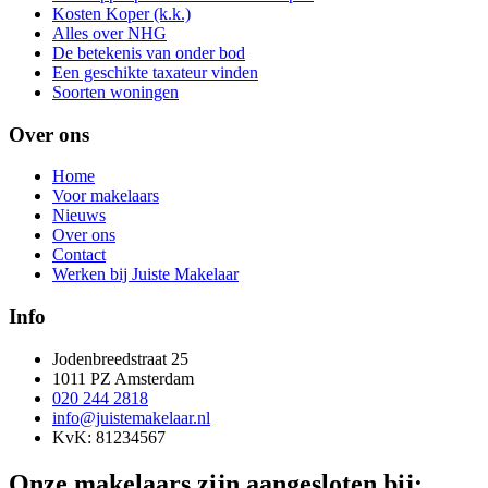
Kosten Koper (k.k.)
Alles over NHG
De betekenis van onder bod
Een geschikte taxateur vinden
Soorten woningen
Over ons
Home
Voor makelaars
Nieuws
Over ons
Contact
Werken bij Juiste Makelaar
Info
Jodenbreedstraat 25
1011 PZ Amsterdam
020 244 2818
info@juistemakelaar.nl
KvK: 81234567
Onze makelaars zijn aangesloten bij: