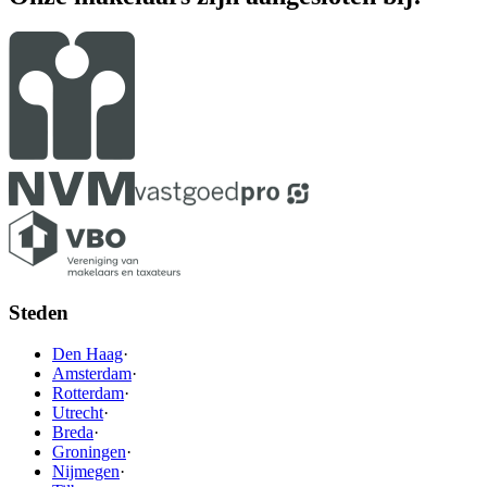
Steden
Den Haag
·
Amsterdam
·
Rotterdam
·
Utrecht
·
Breda
·
Groningen
·
Nijmegen
·