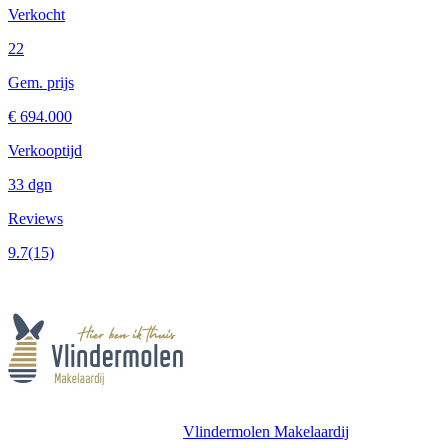
Verkocht
22
Gem. prijs
€ 694.000
Verkooptijd
33 dgn
Reviews
9.7
(15)
Vlindermolen Makelaardij