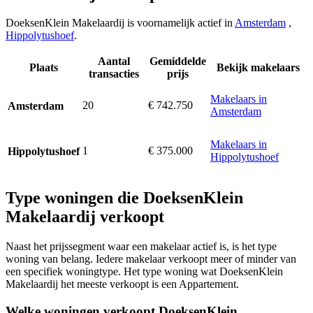
DoeksenKlein Makelaardij is voornamelijk actief in
Amsterdam
,
Hippolytushoef
.
Aantal
Gemiddelde
Plaats
Bekijk makelaars
transacties
prijs
Makelaars in
20
€ 742.750
Amsterdam
Amsterdam
Makelaars in
1
€ 375.000
Hippolytushoef
Hippolytushoef
Type woningen die DoeksenKlein
Makelaardij verkoopt
Naast het prijssegment waar een makelaar actief is, is het type
woning van belang. Iedere makelaar verkoopt meer of minder van
een specifiek woningtype. Het type woning wat DoeksenKlein
Makelaardij het meeste verkoopt is een Appartement.
Welke woningen verkoopt DoeksenKlein