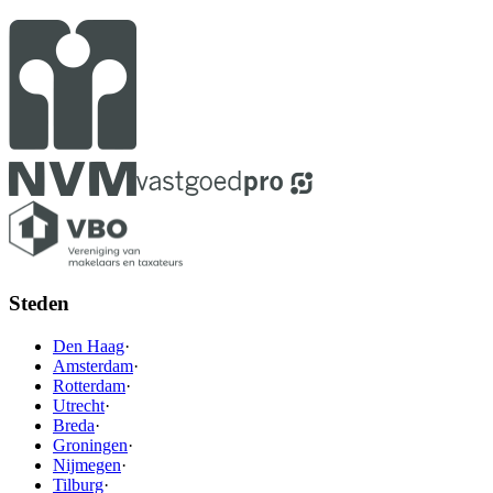
Steden
Den Haag
·
Amsterdam
·
Rotterdam
·
Utrecht
·
Breda
·
Groningen
·
Nijmegen
·
Tilburg
·