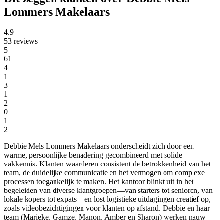
Lommers Makelaars
4.9
53 reviews
5
61
4
1
3
1
2
0
1
2
Debbie Mels Lommers Makelaars onderscheidt zich door een
warme, persoonlijke benadering gecombineerd met solide
vakkennis. Klanten waarderen consistent de betrokkenheid van het
team, de duidelijke communicatie en het vermogen om complexe
processen toegankelijk te maken. Het kantoor blinkt uit in het
begeleiden van diverse klantgroepen—van starters tot senioren, van
lokale kopers tot expats—en lost logistieke uitdagingen creatief op,
zoals videobezichtigingen voor klanten op afstand. Debbie en haar
team (Marieke, Gamze, Manon, Amber en Sharon) werken nauw