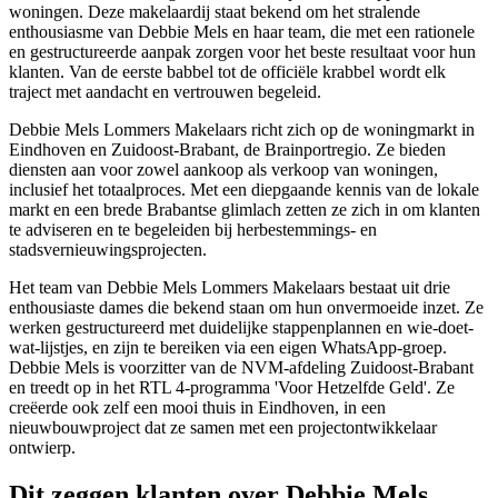
woningen. Deze makelaardij staat bekend om het stralende
enthousiasme van Debbie Mels en haar team, die met een rationele
en gestructureerde aanpak zorgen voor het beste resultaat voor hun
klanten. Van de eerste babbel tot de officiële krabbel wordt elk
traject met aandacht en vertrouwen begeleid.
Debbie Mels Lommers Makelaars richt zich op de woningmarkt in
Eindhoven en Zuidoost-Brabant, de Brainportregio. Ze bieden
diensten aan voor zowel aankoop als verkoop van woningen,
inclusief het totaalproces. Met een diepgaande kennis van de lokale
markt en een brede Brabantse glimlach zetten ze zich in om klanten
te adviseren en te begeleiden bij herbestemmings- en
stadsvernieuwingsprojecten.
Het team van Debbie Mels Lommers Makelaars bestaat uit drie
enthousiaste dames die bekend staan om hun onvermoeide inzet. Ze
werken gestructureerd met duidelijke stappenplannen en wie-doet-
wat-lijstjes, en zijn te bereiken via een eigen WhatsApp-groep.
Debbie Mels is voorzitter van de NVM-afdeling Zuidoost-Brabant
en treedt op in het RTL 4-programma 'Voor Hetzelfde Geld'. Ze
creëerde ook zelf een mooi thuis in Eindhoven, in een
nieuwbouwproject dat ze samen met een projectontwikkelaar
ontwierp.
Dit zeggen klanten over Debbie Mels