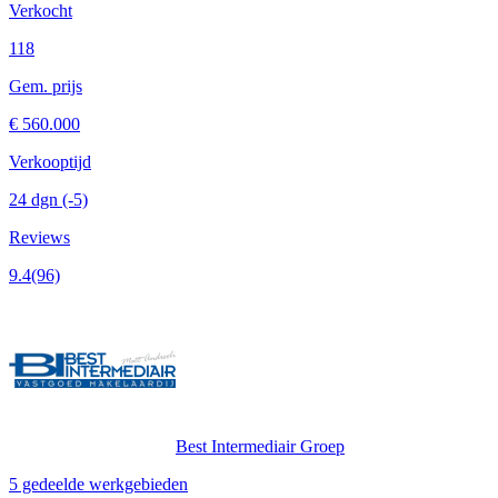
Verkocht
118
Gem. prijs
€ 560.000
Verkooptijd
24 dgn
(-5)
Reviews
9.4
(96)
Best Intermediair Groep
5 gedeelde werkgebieden