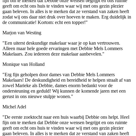
fijn om te merken dat Debbie onze wensen begrijpt en ons ruimte
geeft om echt ons huis te vinden waar wij met ons gezin plezier
gaan beleven. In alles is te merken dat ze verstand van zaken heeft
zodat wij ons daar niet druk over hoeven te maken. Erg duidelijk in
de communicatie! Kortom: echt een topper!"
Marjon van Westing
"Een uiterst deskundige makelaar waar je op kan vertrouwen.
Alleen maar hele goede ervaringen met Debbie Mels Lommers
Makelaars. Zou iedereen deze makelaar aanbevelen."
Monique van Holland
"Erg fijn geholpen door dames van Debbie Mels Lommers
Makelaars! De deskundigheid en bereidheid te helpen straalt af van
zowel Marieke als Debbie, dames enorm bedankt voor de
ondersteuning en geduld! Wij kunnen de komende jaren met een
gerust in ons nieuwe stulpje wonen."
Michel Adel
"De eerste zoektocht naar een huis waarbij Debbie ons helpt. Heel
fijn om te merken dat Debbie onze wensen begrijpt en ons ruimte
geeft om echt ons huis te vinden waar wij met ons gezin plezier
gaan beleven. In alles is te merken dat ze verstand van zaken heeft