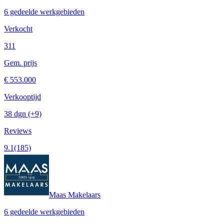
6 gedeelde werkgebieden
Verkocht
311
Gem. prijs
€ 553.000
Verkooptijd
38 dgn
(+9)
Reviews
9.1
(185)
Maas Makelaars
6 gedeelde werkgebieden