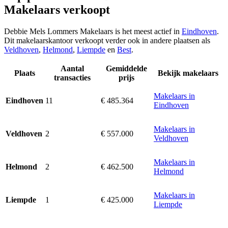
Makelaars verkoopt
Debbie Mels Lommers Makelaars is het meest actief in
Eindhoven
.
Dit makelaarskantoor verkoopt verder ook in andere plaatsen als
Veldhoven
,
Helmond
,
Liempde
en
Best
.
Aantal
Gemiddelde
Plaats
Bekijk makelaars
transacties
prijs
Makelaars in
11
€ 485.364
Eindhoven
Eindhoven
Makelaars in
2
€ 557.000
Veldhoven
Veldhoven
Makelaars in
2
€ 462.500
Helmond
Helmond
Makelaars in
1
€ 425.000
Liempde
Liempde