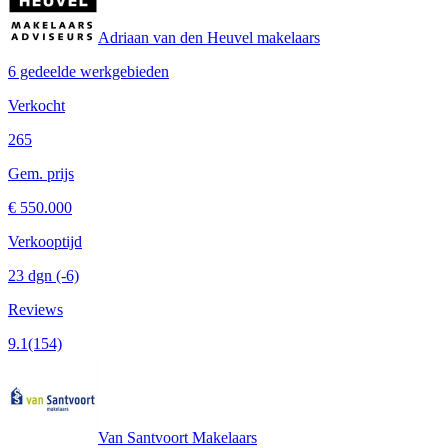
Adriaan van den Heuvel makelaars
6 gedeelde werkgebieden
Verkocht
265
Gem. prijs
€ 550.000
Verkooptijd
23 dgn
(-6)
Reviews
9.1
(154)
Van Santvoort Makelaars