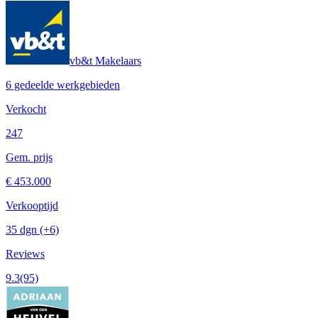
vb&t Makelaars
6 gedeelde werkgebieden
Verkocht
247
Gem. prijs
€ 453.000
Verkooptijd
35 dgn
(+6)
Reviews
9.3
(95)