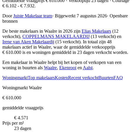
Gemiddelde vraagprijs € 610.000 · Verkooptijd 23 dagen · Courtage
€ 6.102 - € 7.932.
Door
Juiste Makelaar team
·
Bijgewerkt 7 augustus 2026
·
Openbare
bronnen
De beste makelaars in Waalre in 2026 zijn
Elias Makelaars
(12
verkocht),
COPPELMANS MAKELAARDIJ
(13 verkocht) en
Irene van Aken Makelaardij
(15 verkocht)
. In totaal zijn 48
makelaars actief in Waalre, waar de gemiddelde verkoopprijs
€ 610.000 is en woningen gemiddeld in 23 dagen verkocht worden.
Een makelaar in Waalre helpt bij het kopen of verkopen van een
woning in buurten als
Waalre
,
Ekenrooi
en
Aalst
.
Woningmarkt
Top makelaars
Kosten
Recent verkocht
Buurten
FAQ
Woningmarkt Waalre
€ 610.000
gemiddelde vraagprijs
€ 4.571
Prijs per m²
23 dagen