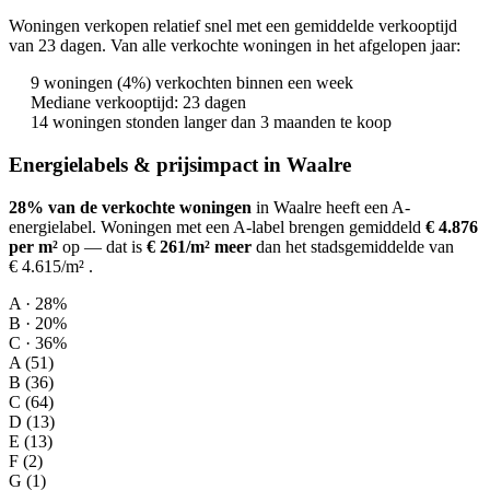
Woningen verkopen relatief snel met een gemiddelde verkooptijd
van 23 dagen. Van alle verkochte woningen in het afgelopen jaar:
9 woningen (4%) verkochten binnen een week
Mediane verkooptijd: 23 dagen
14 woningen stonden langer dan 3 maanden te koop
Energielabels & prijsimpact in Waalre
28% van de verkochte woningen
in Waalre heeft een A-
energielabel.
Woningen met een A-label brengen gemiddeld
€ 4.876
per m²
op
— dat is
€ 261/m² meer
dan het stadsgemiddelde van
€ 4.615/m²
.
A · 28%
B · 20%
C · 36%
A (51)
B (36)
C (64)
D (13)
E (13)
F (2)
G (1)