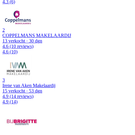
4.3
(6)
2
COPPELMANS MAKELAARDIJ
13 verkocht
· 30 dgn
4.6
(10 reviews)
4.6
(10)
3
Irene van Aken Makelaardij
15 verkocht
· 53 dgn
4.9
(14 reviews)
4.9
(14)