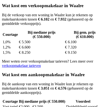
Wat kost een verkoopmakelaar in Waalre
Bij de verkoop van een woning in Waalre kun je rekenen op
makelaarskosten tussen
€ 6.102
en
€ 7.932
(gebaseerd op de
gemiddelde verkoopprijs).
Bij mediane prijs
Bij gem. prijs
Courtage
(€ 550.000)
(€ 610.000)
1,0%
€ 5.500
€ 6.100
1,2%
€ 6.600
€ 7.320
1,5%
€ 8.250
€ 9.150
Meer weten over verkoopmakelaar tarieven? Lees meer over
verkoopmakelaar tarieven
Wat kost een aankoopmakelaar in Waalre
Bij de aankoop van een woning in Waalre kun je rekenen op
makelaarskosten tussen
€ 3.051
en
€ 4.576
(gebaseerd op de
gemiddelde aankoopprijs).
Courtage
Bij mediane prijs (€ 550.000)
Voordeel
Vast tarief
€2.000 - €3.500
Duidelijkheid vooraf