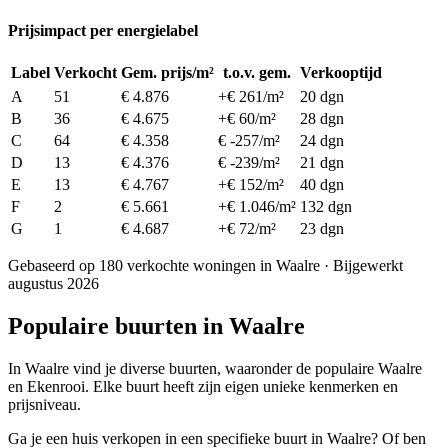
Prijsimpact per energielabel
Label
Verkocht
Gem. prijs/m²
t.o.v. gem.
Verkooptijd
A
51
€ 4.876
+€ 261/m²
20 dgn
B
36
€ 4.675
+€ 60/m²
28 dgn
C
64
€ 4.358
€ -257/m²
24 dgn
D
13
€ 4.376
€ -239/m²
21 dgn
E
13
€ 4.767
+€ 152/m²
40 dgn
F
2
€ 5.661
+€ 1.046/m²
132 dgn
G
1
€ 4.687
+€ 72/m²
23 dgn
Gebaseerd op 180 verkochte woningen in Waalre · Bijgewerkt
augustus 2026
Populaire buurten in Waalre
In Waalre vind je diverse buurten, waaronder de populaire Waalre
en Ekenrooi. Elke buurt heeft zijn eigen unieke kenmerken en
prijsniveau.
Ga je een huis verkopen in een specifieke buurt in Waalre? Of ben