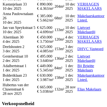
Kastanjelaan 33
€ 890.000
10 dec
VERHAGEN
204m²
10 dec 2025
€ 4.363/m²
2025
MAKELAARS
Anna Paulownalaan
€ 385.000
10 dec
Makelaarskantoor
26
68m²
€ 5.662/m²
2025
Listed.
10 dec 2025
Jan van Speykstraat 5
€ 625.000
10 dec
Ligtvoet
133m²
10 dec 2025
€ 4.699/m²
2025
Makelaardij
Alsemlaan 30
€ 450.000
4 dec
VERHAGEN
120m²
4 dec 2025
€ 3.750/m²
2025
MAKELAARS
Deelshouten 2
€ 625.000
3 dec
153m²
DHVC Vastgoed
3 dec 2025
€ 4.085/m²
2025
Gestelsestraat 10
€ 495.000
2 dec
Ligtvoet
136m²
2 dec 2025
€ 3.640/m²
2025
Makelaardij
Adalbertstraat 1
€ 449.000
1 dec
Bij Brigitte
84m²
1 dec 2025
€ 5.345/m²
2025
Makelaars
Bolderiklaan 23
€ 630.000
1 dec
Makelaarskantoor
158m²
1 dec 2025
€ 3.987/m²
2025
Listed.
Hubertus van der
€ 665.000
28 nov
Clusenstraat 6
132m²
Elias Makelaars
€ 5.038/m²
2025
28 nov 2025
Verkoopsnelheid