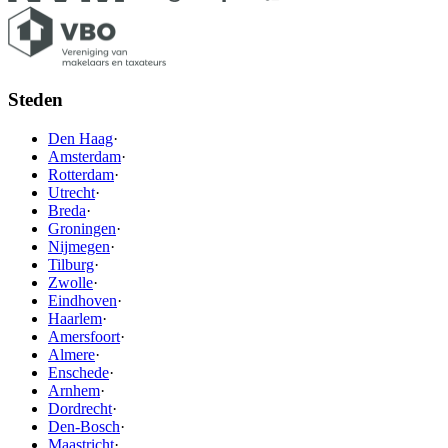
Steden
Den Haag
·
Amsterdam
·
Rotterdam
·
Utrecht
·
Breda
·
Groningen
·
Nijmegen
·
Tilburg
·
Zwolle
·
Eindhoven
·
Haarlem
·
Amersfoort
·
Almere
·
Enschede
·
Arnhem
·
Dordrecht
·
Den-Bosch
·
Maastricht
·