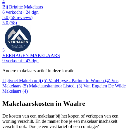
4
Bij Brigitte Makelaars
6 verkocht
· 24 dgn
5.0
(58 reviews)
5.0
(58)
5
VERHAGEN MAKELAARS
9 verkocht
· 43 dgn
Andere makelaars actief in deze locatie
Ligtvoet Makelaardij (5)
VanHuyse - Partner in Wonen (4)
Vos
Makelaars (5)
Makelaarskantoor Listed. (3)
Van Engelen De Wilde
Makelaars (4)
Makelaarskosten in Waalre
De kosten van een makelaar bij het kopen of verkopen van een
woning verschilt. En de manier hoe je een makelaar inschakelt
verschilt ook. Doe je een vast tarief of een courtage?