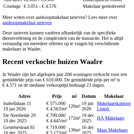
Courtage
€ 3.051 - € 4.576
Makelaar gemotiveerd
Meer weten over aankoopmakelaar tarieven? Lees meer over
aankoopmakelaar tarieven
Deze tarieven kunnen variëren afhankelijk van de specifieke
dienstverlening en de complexiteit van de transactie. Het is altijd
verstandig om meerdere offertes op te vragen bij verschillende
makelaars in Waalre.
Recent verkochte huizen Waalre
In Waalre zijn het afgelopen jaar 208 woningen verkocht voor een
gemiddelde prijs van € 610.000. De gemiddelde prijs per m² is
€ 4.571 en de mediane verkooptijd bedraagt 23 dagen.
Adres
Prijs
m²
Datum
Makelaar
Isabellalaan 11
€ 575.000
19 jan
Makelaarskantoor
126m²
19 jan 2026
€ 4.563/m²
2026
Listed.
De Neerheide 29
€ 799.000
19 dec
172m²
HA Makelaars
19 dec 2025
€ 4.645/m²
2025
Gestelsestraat 81
€ 719.000
16 dec
139m²
Maas Makelaars
16 dec 2025
€ 5.173/m²
2025