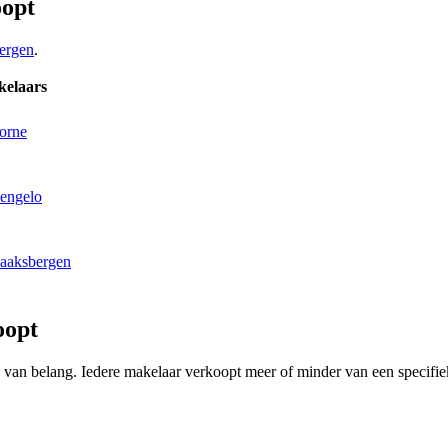
oopt
ergen
.
kelaars
orne
Hengelo
Haaksbergen
oopt
ing van belang. Iedere makelaar verkoopt meer of minder van een speci