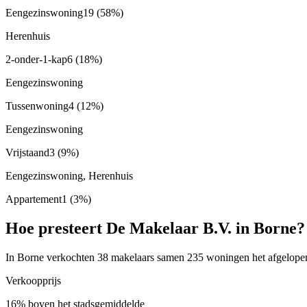
Eengezinswoning
19
(58%)
Herenhuis
2-onder-1-kap
6
(18%)
Eengezinswoning
Tussenwoning
4
(12%)
Eengezinswoning
Vrijstaand
3
(9%)
Eengezinswoning, Herenhuis
Appartement
1
(3%)
Hoe presteert De Makelaar B.V. in Borne?
In Borne verkochten 38 makelaars samen 235 woningen het afgelopen 
Verkoopprijs
16% boven het stadsgemiddelde