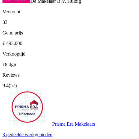
De Makelaar B.V.
Huidig
Verkocht
33
Gem. prijs
€ 493.000
Verkooptijd
18 dgn
Reviews
9.4
(57)
Prisma Era Makelaars
3 gedeelde werkgebieden