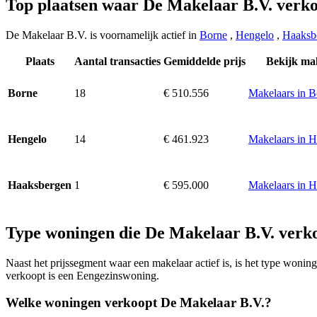
Top plaatsen waar De Makelaar B.V. verk
De Makelaar B.V. is voornamelijk actief in
Borne
,
Hengelo
,
Haaksb
Plaats
Aantal transacties
Gemiddelde prijs
Bekijk ma
18
€ 510.556
Makelaars in B
Borne
14
€ 461.923
Makelaars in 
Hengelo
1
€ 595.000
Makelaars in 
Haaksbergen
Type woningen die De Makelaar B.V. verk
Naast het prijssegment waar een makelaar actief is, is het type won
verkoopt is een Eengezinswoning.
Welke woningen verkoopt De Makelaar B.V.?