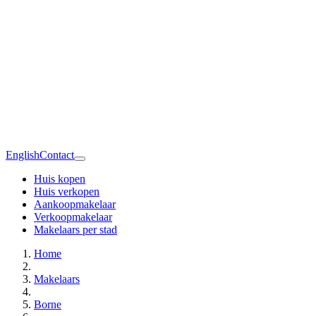
English
Contact
Huis kopen
Huis verkopen
Aankoopmakelaar
Verkoopmakelaar
Makelaars per stad
Home
Makelaars
Borne