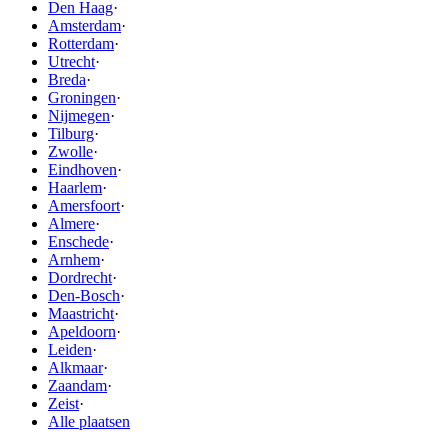
Den Haag
·
Amsterdam
·
Rotterdam
·
Utrecht
·
Breda
·
Groningen
·
Nijmegen
·
Tilburg
·
Zwolle
·
Eindhoven
·
Haarlem
·
Amersfoort
·
Almere
·
Enschede
·
Arnhem
·
Dordrecht
·
Den-Bosch
·
Maastricht
·
Apeldoorn
·
Leiden
·
Alkmaar
·
Zaandam
·
Zeist
·
Alle plaatsen