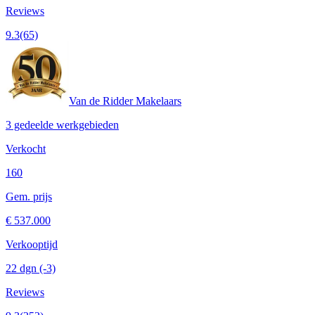
Reviews
9.3
(65)
Van de Ridder Makelaars
3 gedeelde werkgebieden
Verkocht
160
Gem. prijs
€ 537.000
Verkooptijd
22 dgn
(-3)
Reviews