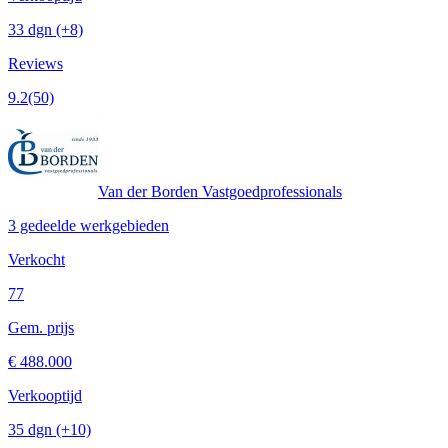
33 dgn
(+8)
Reviews
9.2
(50)
Van der Borden Vastgoedprofessionals
3 gedeelde werkgebieden
Verkocht
77
Gem. prijs
€ 488.000
Verkooptijd
35 dgn
(+10)