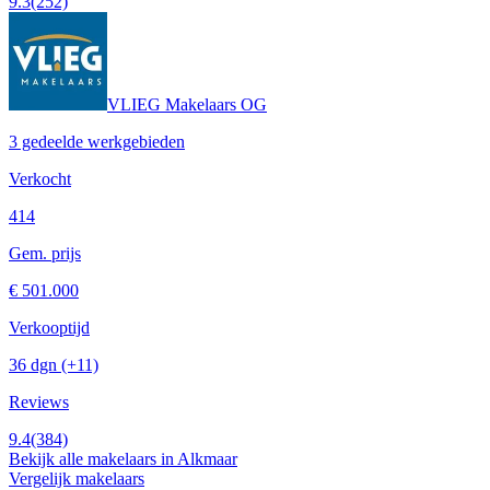
9.3
(252)
VLIEG Makelaars OG
3 gedeelde werkgebieden
Verkocht
414
Gem. prijs
€ 501.000
Verkooptijd
36 dgn
(+11)
Reviews
9.4
(384)
Bekijk alle makelaars in Alkmaar
Vergelijk makelaars