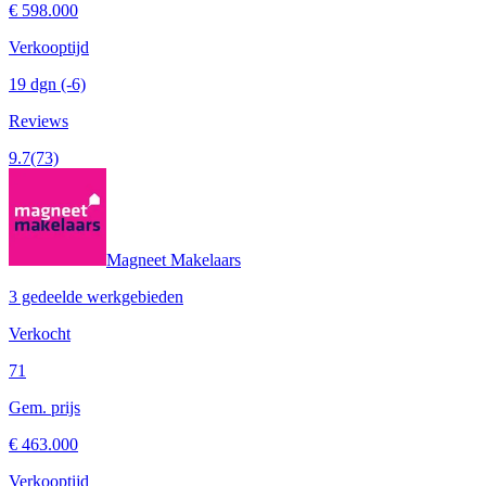
€ 598.000
Verkooptijd
19 dgn
(-6)
Reviews
9.7
(73)
Magneet Makelaars
3 gedeelde werkgebieden
Verkocht
71
Gem. prijs
€ 463.000
Verkooptijd