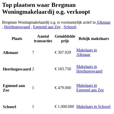
Top plaatsen waar Bregman
Woningmakelaardij o.g. verkoopt
Bregman Woningmakelaardij o.g. is voornamelijk actief in
Alkmaar
,
Heerhugowaard
,
Egmond aan Zee
,
Schoorl
.
Aantal
Gemiddelde
Plaats
Bekijk makelaars
transacties
prijs
Makelaars in
7
€ 307.929
Alkmaar
Alkmaar
Makelaars in
2
€ 183.750
Heerhugowaard
Heerhugowaard
Makelaars in
Egmond aan
1
€ 479.000
Egmond aan Zee
Zee
1
€ 1.000.000
Makelaars in Schoorl
Schoorl