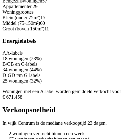
Eengezinswoningen
57
Appartementen
29
Woninggroottes
Klein (onder 75m²)
15
Middel (75-150m²)
60
Groot (boven 150m²)
11
Energielabels
A
A-labels
18 woningen (23%)
B/C
B en C-labels
34 woningen (44%)
D-G
D t/m G-labels
25 woningen (32%)
Woningen met een A-label worden gemiddeld verkocht voor
€ 671.458.
Verkoopsnelheid
In wijk Centrum is de mediane verkooptijd 23 dagen.
2 woningen verkocht binnen een week