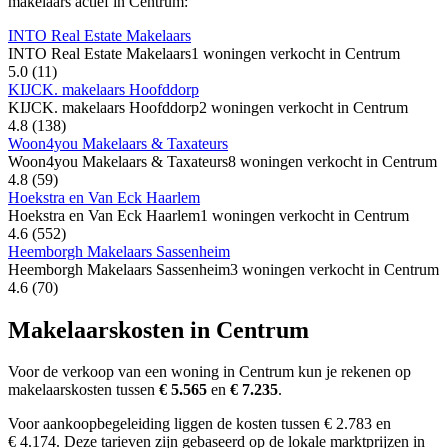
makelaars actief in Centrum:
INTO Real Estate Makelaars
INTO Real Estate Makelaars
1 woningen verkocht in Centrum
5.0
(11)
KIJCK. makelaars Hoofddorp
KIJCK. makelaars Hoofddorp
2 woningen verkocht in Centrum
4.8
(138)
Woon4you Makelaars & Taxateurs
Woon4you Makelaars & Taxateurs
8 woningen verkocht in Centrum
4.8
(59)
Hoekstra en Van Eck Haarlem
Hoekstra en Van Eck Haarlem
1 woningen verkocht in Centrum
4.6
(552)
Heemborgh Makelaars Sassenheim
Heemborgh Makelaars Sassenheim
3 woningen verkocht in Centrum
4.6
(70)
Makelaarskosten in Centrum
Voor de verkoop van een woning in Centrum kun je rekenen op
makelaarskosten tussen
€ 5.565
en
€ 7.235
.
Voor aankoopbegeleiding liggen de kosten tussen € 2.783 en
€ 4.174. Deze tarieven zijn gebaseerd op de lokale marktprijzen in