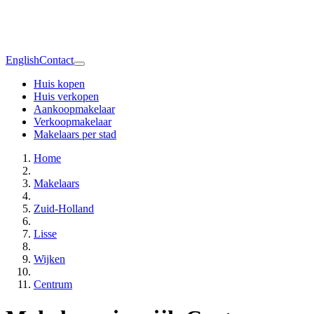
English
Contact
Huis kopen
Huis verkopen
Aankoopmakelaar
Verkoopmakelaar
Makelaars per stad
Home
Makelaars
Zuid-Holland
Lisse
Wijken
Centrum