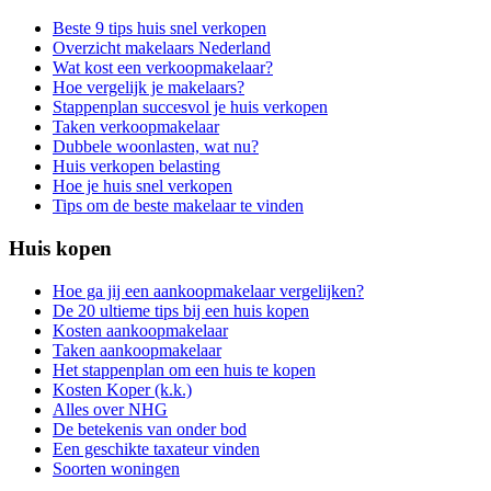
Beste 9 tips huis snel verkopen
Overzicht makelaars Nederland
Wat kost een verkoopmakelaar?
Hoe vergelijk je makelaars?
Stappenplan succesvol je huis verkopen
Taken verkoopmakelaar
Dubbele woonlasten, wat nu?
Huis verkopen belasting
Hoe je huis snel verkopen
Tips om de beste makelaar te vinden
Huis kopen
Hoe ga jij een aankoopmakelaar vergelijken?
De 20 ultieme tips bij een huis kopen
Kosten aankoopmakelaar
Taken aankoopmakelaar
Het stappenplan om een huis te kopen
Kosten Koper (k.k.)
Alles over NHG
De betekenis van onder bod
Een geschikte taxateur vinden
Soorten woningen