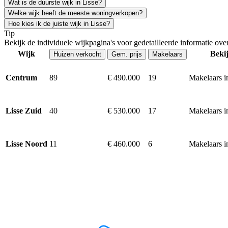
Wat is de duurste wijk in Lisse?
Welke wijk heeft de meeste woningverkopen?
Hoe kies ik de juiste wijk in Lisse?
Tip
Bekijk de individuele wijkpagina's voor gedetailleerde informatie ov
Wijk
Beki
Huizen verkocht
Gem. prijs
Makelaars
89
€ 490.000
19
Makelaars i
Centrum
40
€ 530.000
17
Makelaars i
Lisse Zuid
11
€ 460.000
6
Makelaars i
Lisse Noord