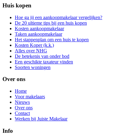
Huis kopen
Hoe ga jij een aankoopmakelaar vergelijken?
De 20 ultieme tips bij een huis kopen
Kosten aankoopmakelaar
Taken aankoopmakelaar
Het stappenplan om een huis te kopen
Kosten Koper (k.k.)
Alles over NHG
De betekenis van onder bod
Een geschikte taxateur vinden
Soorten woningen
Over ons
Home
Voor makelaars
Nieuws
Over ons
Contact
Werken bij Juiste Makelaar
Info