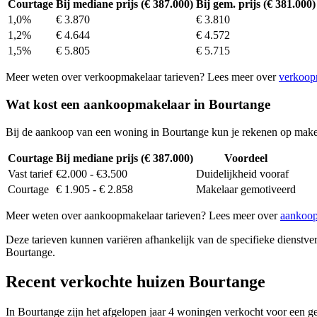
Courtage
Bij mediane prijs (€ 387.000)
Bij gem. prijs (€ 381.000)
1,0%
€ 3.870
€ 3.810
1,2%
€ 4.644
€ 4.572
1,5%
€ 5.805
€ 5.715
Meer weten over verkoopmakelaar tarieven? Lees meer over
verkoop
Wat kost een aankoopmakelaar in Bourtange
Bij de aankoop van een woning in Bourtange kun je rekenen op make
Courtage
Bij mediane prijs (€ 387.000)
Voordeel
Vast tarief
€2.000 - €3.500
Duidelijkheid vooraf
Courtage
€ 1.905 - € 2.858
Makelaar gemotiveerd
Meer weten over aankoopmakelaar tarieven? Lees meer over
aankoop
Deze tarieven kunnen variëren afhankelijk van de specifieke dienstverl
Bourtange.
Recent verkochte huizen Bourtange
In Bourtange zijn het afgelopen jaar 4 woningen verkocht voor een g