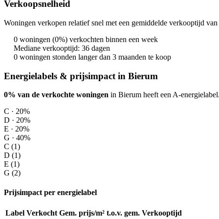
Verkoopsnelheid
Woningen verkopen relatief snel met een gemiddelde verkooptijd van 
0 woningen (0%) verkochten binnen een week
Mediane verkooptijd: 36 dagen
0 woningen stonden langer dan 3 maanden te koop
Energielabels & prijsimpact in Bierum
0% van de verkochte woningen
in Bierum heeft een A-energielabel
C · 20%
D · 20%
E · 20%
G · 40%
C (1)
D (1)
E (1)
G (2)
Prijsimpact per energielabel
Label
Verkocht
Gem. prijs/m²
t.o.v. gem.
Verkooptijd