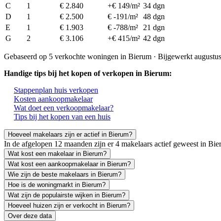
C
1
€ 2.840
+€ 149/m²
34 dgn
D
1
€ 2.500
€ -191/m²
48 dgn
E
1
€ 1.903
€ -788/m²
21 dgn
G
2
€ 3.106
+€ 415/m²
42 dgn
Gebaseerd op 5 verkochte woningen in Bierum · Bijgewerkt augustu
Handige tips bij het kopen of verkopen in Bierum:
Stappenplan huis verkopen
Kosten aankoopmakelaar
Wat doet een verkoopmakelaar?
Tips bij het kopen van een huis
Hoeveel makelaars zijn er actief in Bierum?
In de afgelopen 12 maanden zijn er 4 makelaars actief geweest in B
Wat kost een makelaar in Bierum?
Wat kost een aankoopmakelaar in Bierum?
Wie zijn de beste makelaars in Bierum?
Hoe is de woningmarkt in Bierum?
Wat zijn de populairste wijken in Bierum?
Hoeveel huizen zijn er verkocht in Bierum?
Over deze data