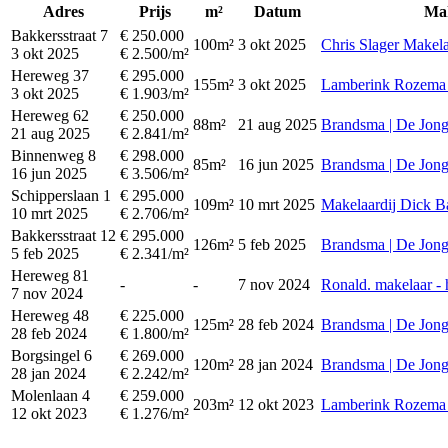
Adres
Prijs
m²
Datum
Ma
Bakkersstraat 7
€ 250.000
100m²
3 okt 2025
Chris Slager Makela
3 okt 2025
€ 2.500/m²
Hereweg 37
€ 295.000
155m²
3 okt 2025
Lamberink Rozema 
3 okt 2025
€ 1.903/m²
Hereweg 62
€ 250.000
88m²
21 aug 2025
Brandsma | De Jong
21 aug 2025
€ 2.841/m²
Binnenweg 8
€ 298.000
85m²
16 jun 2025
Brandsma | De Jong
16 jun 2025
€ 3.506/m²
Schipperslaan 1
€ 295.000
109m²
10 mrt 2025
Makelaardij Dick B
10 mrt 2025
€ 2.706/m²
Bakkersstraat 12
€ 295.000
126m²
5 feb 2025
Brandsma | De Jong
5 feb 2025
€ 2.341/m²
Hereweg 81
-
-
7 nov 2024
Ronald. makelaar -
7 nov 2024
Hereweg 48
€ 225.000
125m²
28 feb 2024
Brandsma | De Jong
28 feb 2024
€ 1.800/m²
Borgsingel 6
€ 269.000
120m²
28 jan 2024
Brandsma | De Jong
28 jan 2024
€ 2.242/m²
Molenlaan 4
€ 259.000
203m²
12 okt 2023
Lamberink Rozema 
12 okt 2023
€ 1.276/m²