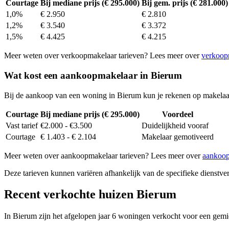
Courtage
Bij mediane prijs (€ 295.000)
Bij gem. prijs (€ 281.000)
1,0%
€ 2.950
€ 2.810
1,2%
€ 3.540
€ 3.372
1,5%
€ 4.425
€ 4.215
Meer weten over verkoopmakelaar tarieven? Lees meer over
verkoop
Wat kost een aankoopmakelaar in Bierum
Bij de aankoop van een woning in Bierum kun je rekenen op makelaa
Courtage
Bij mediane prijs (€ 295.000)
Voordeel
Vast tarief
€2.000 - €3.500
Duidelijkheid vooraf
Courtage
€ 1.403 - € 2.104
Makelaar gemotiveerd
Meer weten over aankoopmakelaar tarieven? Lees meer over
aankoop
Deze tarieven kunnen variëren afhankelijk van de specifieke dienstverl
Recent verkochte huizen Bierum
In Bierum zijn het afgelopen jaar 6 woningen verkocht voor een gemi