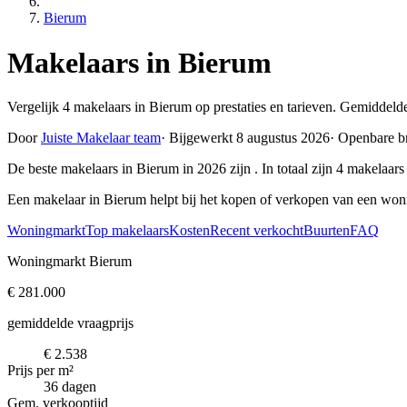
Bierum
Makelaars in Bierum
Vergelijk 4 makelaars in Bierum op prestaties en tarieven. Gemiddeld
Door
Juiste Makelaar team
·
Bijgewerkt 8 augustus 2026
·
Openbare b
De beste makelaars in Bierum in 2026 zijn
. In totaal zijn 4 makela
Een makelaar in Bierum helpt bij het kopen of verkopen van een won
Woningmarkt
Top makelaars
Kosten
Recent verkocht
Buurten
FAQ
Woningmarkt Bierum
€ 281.000
gemiddelde vraagprijs
€ 2.538
Prijs per m²
36 dagen
Gem. verkooptijd