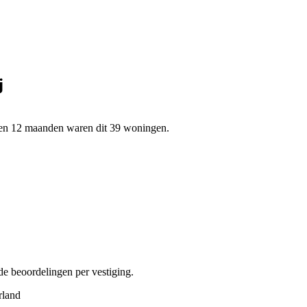
j
open 12 maanden waren dit 39 woningen.
de beoordelingen per vestiging.
rland