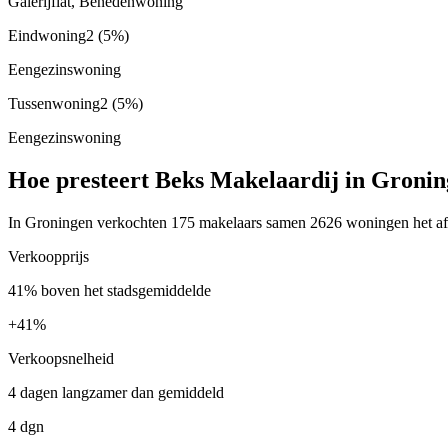
Galerijflat, Benedenwoning
Eindwoning
2
(5%)
Eengezinswoning
Tussenwoning
2
(5%)
Eengezinswoning
Hoe presteert Beks Makelaardij in Groni
In Groningen verkochten 175 makelaars samen 2626 woningen het afge
Verkoopprijs
41% boven het stadsgemiddelde
+
41%
Verkoopsnelheid
4 dagen langzamer dan gemiddeld
4 dgn