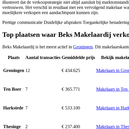
illustreert dat de verkoopstrategie niet altijd aansluit bij marktomsta
vertrouwen. Het verschil in resultaat met een vervolgend makelaar was 
moeilijkere verkopen een aandachtspunt kunnen zijn.
Prettige communicatie
Duidelijke afspraken
Toegankelijke benaderin
Top plaatsen waar Beks Makelaardij verk
Beks Makelaardij is het meest actief in
Groningen
. Dit makelaarskant
Plaats
Aantal transacties
Gemiddelde prijs
Bekijk makela
12
€ 434.625
Makelaars in Gro
Groningen
7
€ 365.771
Makelaars in Ten
Ten Boer
7
€ 533.100
Makelaars in Har
Harkstede
2
€ 237.400
Makelaars in The
Thesinge