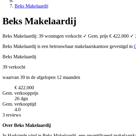
Beks Makelaardij
Beks Makelaardij
Beks Makelaardij: 39 woningen verkocht ✓ Gem. prijs € 422.000 ✓ 26
Beks Makelaardij is een betrouwbaar makelaarskantoor
gevestigd in
Beks Makelaardij
39
verkocht
waarvan 39 in de afgelopen 12 maanden
€ 422.000
Gem. verkoopprijs
26 dgn
Gem. verkooptijd
4.0
3 reviews
Over Beks Makelaardij
In Harkstede vind je Beks Makelaardij, een gecertificeerd makelaarska