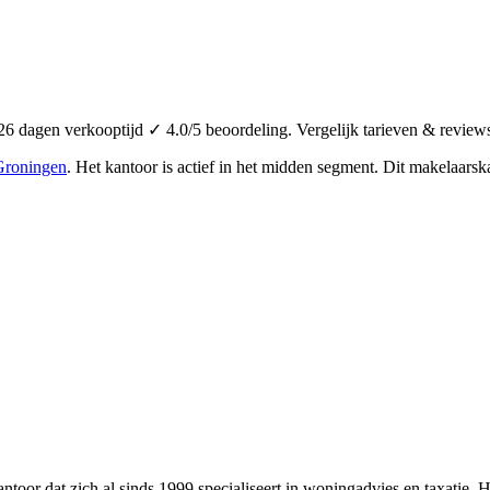
 dagen verkooptijd ✓ 4.0/5 beoordeling. Vergelijk tarieven & review
Groningen
.
Het kantoor is actief in het midden segment.
Dit makelaarska
ntoor dat zich al sinds 1999 specialiseert in woningadvies en taxatie. 