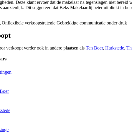
ndigheden. Deze klant ervoer dat de makelaar na tegenslagen niet bereid w
aanzienlijk. Dit suggereert dat Beks Makelaardij beter uitblinkt in bepa
g
Onflexibele verkoopstrategie
Gebrekkige communicatie onder druk
oopt
oor verkoopt verder ook in andere plaatsen als
Ten Boer
,
Harkstede
,
Th
ars
ningen
 Boer
kstede
singe