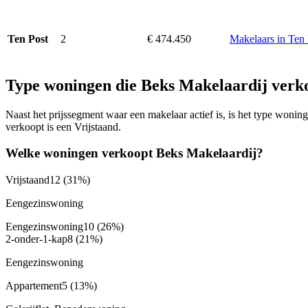
2
€ 474.450
Makelaars in Ten 
Ten Post
Type woningen die Beks Makelaardij verk
Naast het prijssegment waar een makelaar actief is, is het type won
verkoopt is een Vrijstaand.
Welke woningen verkoopt Beks Makelaardij?
Vrijstaand
12
(31%)
Eengezinswoning
Eengezinswoning
10
(26%)
2-onder-1-kap
8
(21%)
Eengezinswoning
Appartement
5
(13%)