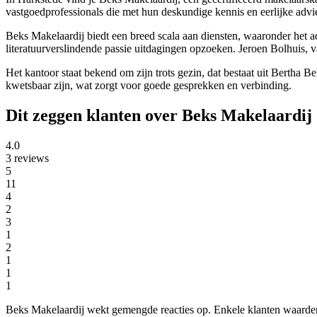
vastgoedprofessionals die met hun deskundige kennis en eerlijke advi
Beks Makelaardij biedt een breed scala aan diensten, waaronder het 
literatuurverslindende passie uitdagingen opzoeken. Jeroen Bolhuis, v
Het kantoor staat bekend om zijn trots gezin, dat bestaat uit Berth
kwetsbaar zijn, wat zorgt voor goede gesprekken en verbinding.
Dit zeggen klanten over Beks Makelaardij
4.0
3 reviews
5
11
4
2
3
1
2
1
1
1
Beks Makelaardij wekt gemengde reacties op. Enkele klanten waarderen