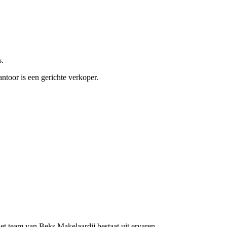
s.
ntoor is een gerichte verkoper.
Het team van Beks Makelaardij bestaat uit ervaren