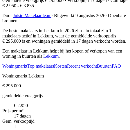
Gemiddelde vraagprijs € 295.000 · Verkooptijd 17 dagen · Courtage
€ 2.950 - € 3.835.
Door
Juiste Makelaar team
·
Bijgewerkt 9 augustus 2026
·
Openbare
bronnen
De beste makelaars in Lekkum in 2026 zijn
. In totaal zijn 1
makelaars actief in Lekkum, waar de gemiddelde verkoopprijs
€ 295.000 is en woningen gemiddeld in 17 dagen verkocht worden.
Een makelaar in Lekkum helpt bij het kopen of verkopen van een
woning in buurten als
Lekkum
.
Woningmarkt
Top makelaars
Kosten
Recent verkocht
Buurten
FAQ
Woningmarkt Lekkum
€ 295.000
gemiddelde vraagprijs
€ 2.950
Prijs per m²
17 dagen
Gem. verkooptijd
1