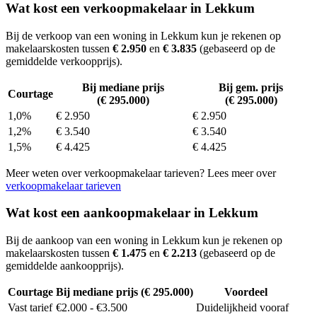
Wat kost een verkoopmakelaar in Lekkum
Bij de verkoop van een woning in Lekkum kun je rekenen op
makelaarskosten tussen
€ 2.950
en
€ 3.835
(gebaseerd op de
gemiddelde verkoopprijs).
Bij mediane prijs
Bij gem. prijs
Courtage
(€ 295.000)
(€ 295.000)
1,0%
€ 2.950
€ 2.950
1,2%
€ 3.540
€ 3.540
1,5%
€ 4.425
€ 4.425
Meer weten over verkoopmakelaar tarieven? Lees meer over
verkoopmakelaar tarieven
Wat kost een aankoopmakelaar in Lekkum
Bij de aankoop van een woning in Lekkum kun je rekenen op
makelaarskosten tussen
€ 1.475
en
€ 2.213
(gebaseerd op de
gemiddelde aankoopprijs).
Courtage
Bij mediane prijs (€ 295.000)
Voordeel
Vast tarief
€2.000 - €3.500
Duidelijkheid vooraf