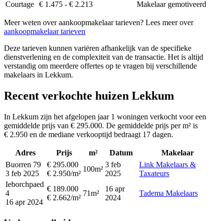
Courtage
€ 1.475 - € 2.213
Makelaar gemotiveerd
Meer weten over aankoopmakelaar tarieven? Lees meer over
aankoopmakelaar tarieven
Deze tarieven kunnen variëren afhankelijk van de specifieke
dienstverlening en de complexiteit van de transactie. Het is altijd
verstandig om meerdere offertes op te vragen bij verschillende
makelaars in Lekkum.
Recent verkochte huizen Lekkum
In Lekkum zijn het afgelopen jaar 1 woningen verkocht voor een
gemiddelde prijs van € 295.000. De gemiddelde prijs per m² is
€ 2.950 en de mediane verkooptijd bedraagt 17 dagen.
Adres
Prijs
m²
Datum
Makelaar
Buorren 79
€ 295.000
3 feb
Link Makelaars &
100m²
3 feb 2025
€ 2.950/m²
2025
Taxateurs
Ieborchpaed
€ 189.000
16 apr
4
71m²
Tadema Makelaars
€ 2.662/m²
2024
16 apr 2024