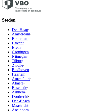
Steden
Den Haag
·
Amsterdam
·
Rotterdam
·
Utrecht
·
Breda
·
Groningen
·
Nijmegen
·
Tilburg
·
Zwolle
·
Eindhoven
·
Haarlem
·
Amersfoort
·
Almere
·
Enschede
·
Arnhem
·
Dordrecht
·
Den-Bosch
·
Maastricht
·
Apeldoorn
·