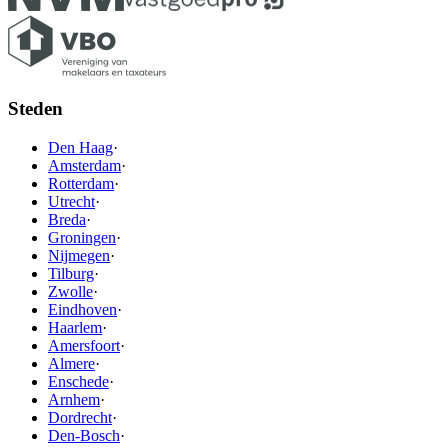
Steden
Den Haag
·
Amsterdam
·
Rotterdam
·
Utrecht
·
Breda
·
Groningen
·
Nijmegen
·
Tilburg
·
Zwolle
·
Eindhoven
·
Haarlem
·
Amersfoort
·
Almere
·
Enschede
·
Arnhem
·
Dordrecht
·
Den-Bosch
·