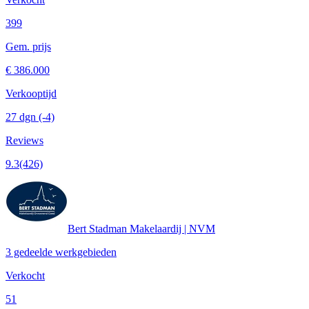
399
Gem. prijs
€ 386.000
Verkooptijd
27 dgn
(-4)
Reviews
9.3
(426)
Bert Stadman Makelaardij | NVM
3 gedeelde werkgebieden
Verkocht
51