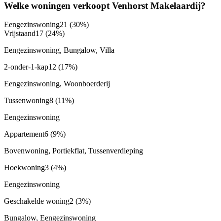
Welke woningen verkoopt Venhorst Makelaardij?
Eengezinswoning
21
(30%)
Vrijstaand
17
(24%)
Eengezinswoning, Bungalow, Villa
2-onder-1-kap
12
(17%)
Eengezinswoning, Woonboerderij
Tussenwoning
8
(11%)
Eengezinswoning
Appartement
6
(9%)
Bovenwoning, Portiekflat, Tussenverdieping
Hoekwoning
3
(4%)
Eengezinswoning
Geschakelde woning
2
(3%)
Bungalow, Eengezinswoning