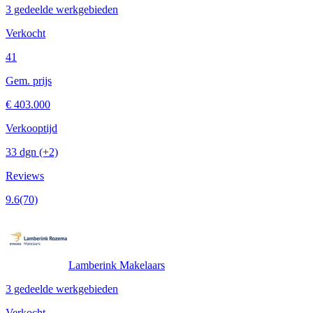
3 gedeelde werkgebieden
Verkocht
41
Gem. prijs
€ 403.000
Verkooptijd
33 dgn
(+2)
Reviews
9.6
(70)
Lamberink Makelaars
3 gedeelde werkgebieden
Verkocht