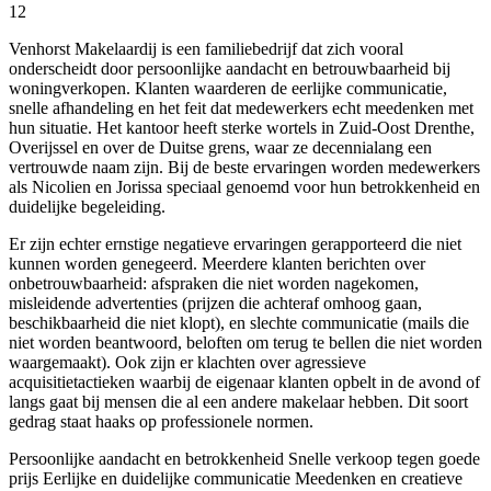
12
Venhorst Makelaardij is een familiebedrijf dat zich vooral
onderscheidt door persoonlijke aandacht en betrouwbaarheid bij
woningverkopen. Klanten waarderen de eerlijke communicatie,
snelle afhandeling en het feit dat medewerkers echt meedenken met
hun situatie. Het kantoor heeft sterke wortels in Zuid-Oost Drenthe,
Overijssel en over de Duitse grens, waar ze decennialang een
vertrouwde naam zijn. Bij de beste ervaringen worden medewerkers
als Nicolien en Jorissa speciaal genoemd voor hun betrokkenheid en
duidelijke begeleiding.
Er zijn echter ernstige negatieve ervaringen gerapporteerd die niet
kunnen worden genegeerd. Meerdere klanten berichten over
onbetrouwbaarheid: afspraken die niet worden nagekomen,
misleidende advertenties (prijzen die achteraf omhoog gaan,
beschikbaarheid die niet klopt), en slechte communicatie (mails die
niet worden beantwoord, beloften om terug te bellen die niet worden
waargemaakt). Ook zijn er klachten over agressieve
acquisitietactieken waarbij de eigenaar klanten opbelt in de avond of
langs gaat bij mensen die al een andere makelaar hebben. Dit soort
gedrag staat haaks op professionele normen.
Persoonlijke aandacht en betrokkenheid
Snelle verkoop tegen goede
prijs
Eerlijke en duidelijke communicatie
Meedenken en creatieve