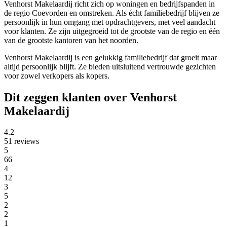
Venhorst Makelaardij richt zich op woningen en bedrijfspanden in
de regio Coevorden en omstreken. Als écht familiebedrijf blijven ze
persoonlijk in hun omgang met opdrachtgevers, met veel aandacht
voor klanten. Ze zijn uitgegroeid tot de grootste van de regio en één
van de grootste kantoren van het noorden.
Venhorst Makelaardij is een gelukkig familiebedrijf dat groeit maar
altijd persoonlijk blijft. Ze bieden uitsluitend vertrouwde gezichten
voor zowel verkopers als kopers.
Dit zeggen klanten over Venhorst
Makelaardij
4.2
51 reviews
5
66
4
12
3
5
2
2
1