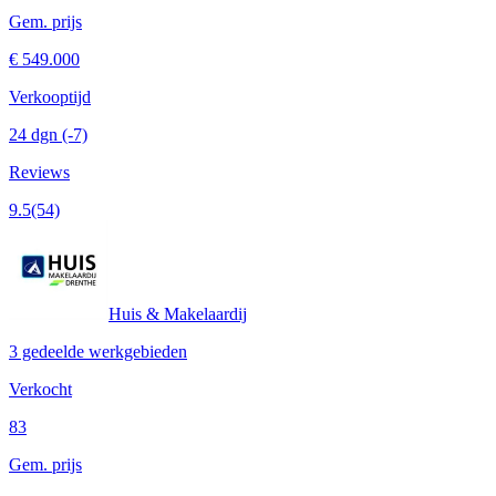
Gem. prijs
€ 549.000
Verkooptijd
24 dgn
(-7)
Reviews
9.5
(54)
Huis & Makelaardij
3 gedeelde werkgebieden
Verkocht
83
Gem. prijs