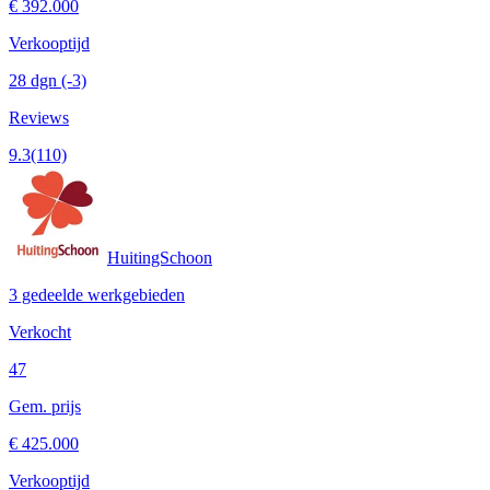
€ 392.000
Verkooptijd
28 dgn
(-3)
Reviews
9.3
(110)
HuitingSchoon
3 gedeelde werkgebieden
Verkocht
47
Gem. prijs
€ 425.000
Verkooptijd