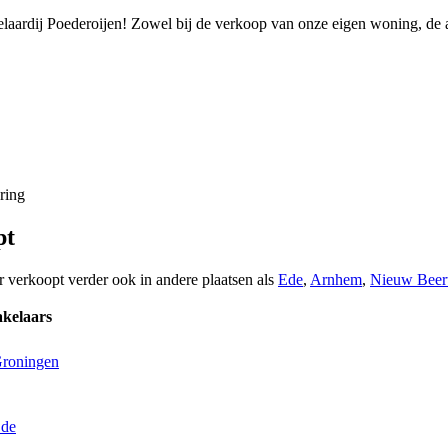
aardij Poederoijen! Zowel bij de verkoop van onze eigen woning, de a
ring
pt
r verkoopt verder ook in andere plaatsen als
Ede
,
Arnhem
,
Nieuw Beer
kelaars
Groningen
Ede