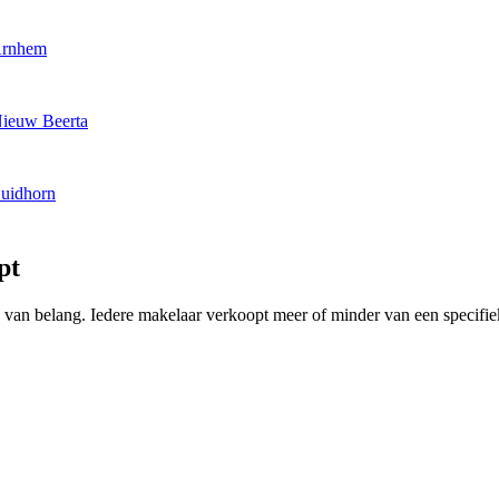
Arnhem
Nieuw Beerta
Zuidhorn
pt
ing van belang. Iedere makelaar verkoopt meer of minder van een speci