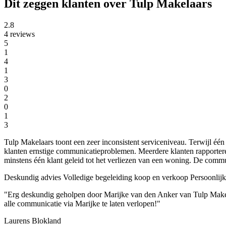
Dit zeggen klanten over Tulp Makelaars
2.8
4 reviews
5
1
4
1
3
0
2
0
1
3
Tulp Makelaars toont een zeer inconsistent serviceniveau. Terwijl éé
klanten ernstige communicatieproblemen. Meerdere klanten rapportere
minstens één klant geleid tot het verliezen van een woning. De commun
Deskundig advies
Volledige begeleiding koop en verkoop
Persoonlijk
"Erg deskundig geholpen door Marijke van den Anker van Tulp Makel
alle communicatie via Marijke te laten verlopen!"
Laurens Blokland