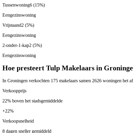
Tussenwoning
6
(15%)
Eengezinswoning
Vrijstaand
2
(5%)
Eengezinswoning
2-onder-1-kap
2
(5%)
Eengezinswoning
Hoe presteert Tulp Makelaars in Groning
In Groningen verkochten 175 makelaars samen 2626 woningen het afge
Verkoopprijs
22% boven het stadsgemiddelde
+
22%
Verkoopsnelheid
8 dagen sneller gemiddeld