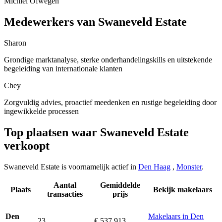
Michiel Ofwegen
Medewerkers van Swaneveld Estate
Sharon
Grondige marktanalyse, sterke onderhandelingskills en uitstekende
begeleiding van internationale klanten
Chey
Zorgvuldig advies, proactief meedenken en rustige begeleiding door
ingewikkelde processen
Top plaatsen waar Swaneveld Estate
verkoopt
Swaneveld Estate is voornamelijk actief in
Den Haag
,
Monster
.
Aantal
Gemiddelde
Plaats
Bekijk makelaars
transacties
prijs
Makelaars in Den
Den
23
€ 537.913