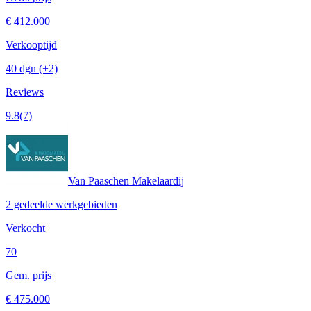
€ 412.000
Verkooptijd
40 dgn
(+2)
Reviews
9.8
(7)
Van Paaschen Makelaardij
2 gedeelde werkgebieden
Verkocht
70
Gem. prijs
€ 475.000