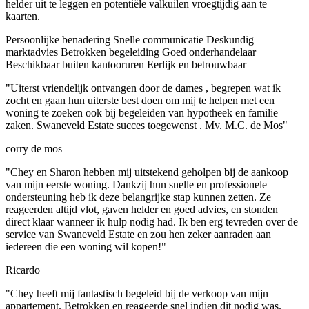
helder uit te leggen en potentiële valkuilen vroegtijdig aan te
kaarten.
Persoonlijke benadering
Snelle communicatie
Deskundig
marktadvies
Betrokken begeleiding
Goed onderhandelaar
Beschikbaar buiten kantooruren
Eerlijk en betrouwbaar
"Uiterst vriendelijk ontvangen door de dames , begrepen wat ik
zocht en gaan hun uiterste best doen om mij te helpen met een
woning te zoeken ook bij begeleiden van hypotheek en familie
zaken. Swaneveld Estate succes toegewenst . Mv. M.C. de Mos"
corry de mos
"Chey en Sharon hebben mij uitstekend geholpen bij de aankoop
van mijn eerste woning. Dankzij hun snelle en professionele
ondersteuning heb ik deze belangrijke stap kunnen zetten. Ze
reageerden altijd vlot, gaven helder en goed advies, en stonden
direct klaar wanneer ik hulp nodig had. Ik ben erg tevreden over de
service van Swaneveld Estate en zou hen zeker aanraden aan
iedereen die een woning wil kopen!"
Ricardo
"Chey heeft mij fantastisch begeleid bij de verkoop van mijn
appartement. Betrokken en reageerde snel indien dit nodig was.