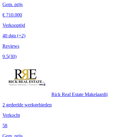
Gem. prijs
€ 710.000
Verkooptijd
40 dgn
(+2)
Reviews
9.5
(30)
Rick Real Estate Makelaardij
2 gedeelde werkgebieden
Verkocht
58
Gem. prijs