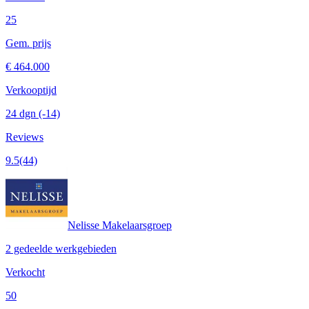
25
Gem. prijs
€ 464.000
Verkooptijd
24 dgn
(-14)
Reviews
9.5
(44)
Nelisse Makelaarsgroep
2 gedeelde werkgebieden
Verkocht
50