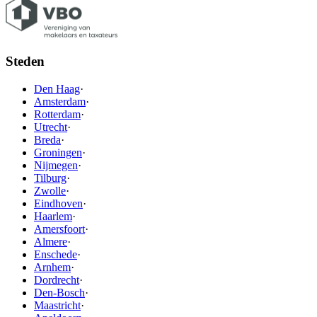
Steden
Den Haag
·
Amsterdam
·
Rotterdam
·
Utrecht
·
Breda
·
Groningen
·
Nijmegen
·
Tilburg
·
Zwolle
·
Eindhoven
·
Haarlem
·
Amersfoort
·
Almere
·
Enschede
·
Arnhem
·
Dordrecht
·
Den-Bosch
·
Maastricht
·