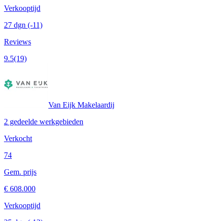
Verkooptijd
27 dgn
(-11)
Reviews
9.5
(19)
Van Eijk Makelaardij
2 gedeelde werkgebieden
Verkocht
74
Gem. prijs
€ 608.000
Verkooptijd