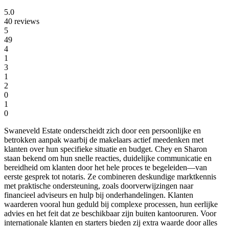
5.0
40 reviews
5
49
4
1
3
1
2
0
1
0
Swaneveld Estate onderscheidt zich door een persoonlijke en
betrokken aanpak waarbij de makelaars actief meedenken met
klanten over hun specifieke situatie en budget. Chey en Sharon
staan bekend om hun snelle reacties, duidelijke communicatie en
bereidheid om klanten door het hele proces te begeleiden—van
eerste gesprek tot notaris. Ze combineren deskundige marktkennis
met praktische ondersteuning, zoals doorverwijzingen naar
financieel adviseurs en hulp bij onderhandelingen. Klanten
waarderen vooral hun geduld bij complexe processen, hun eerlijke
advies en het feit dat ze beschikbaar zijn buiten kantooruren. Voor
internationale klanten en starters bieden zij extra waarde door alles