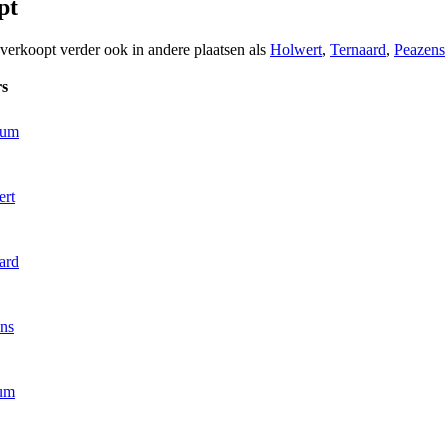
pt
 verkoopt verder ook in andere plaatsen als
Holwert
,
Ternaard
,
Peazens
rs
kum
ert
ard
ens
num