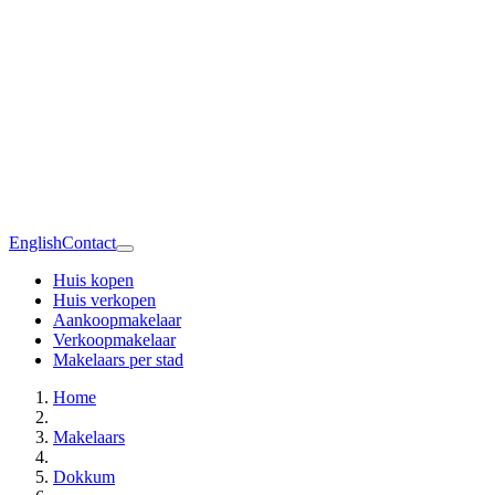
English
Contact
Huis kopen
Huis verkopen
Aankoopmakelaar
Verkoopmakelaar
Makelaars per stad
Home
Makelaars
Dokkum