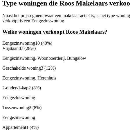
Type woningen die Roos Makelaars verkoo
Naast het prijssegment waar een makelaar actief is, is het type won
verkoopt is een Eengezinswoning.
Welke woningen verkoopt Roos Makelaars?
Eengezinswoning
10
(40%)
Vrijstaand
7
(28%)
Eengezinswoning, Woonboerderij, Bungalow
Geschakelde woning
3
(12%)
Eengezinswoning, Herenhuis
2-onder-1-kap
2
(8%)
Eengezinswoning
Tussenwoning
2
(8%)
Eengezinswoning
Appartement
1
(4%)