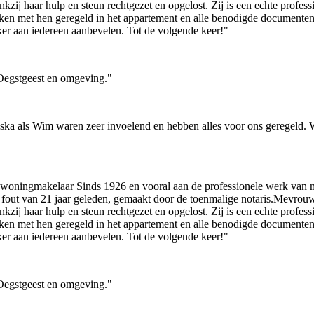
 dankzij haar hulp en steun rechtgezet en opgelost. Zij is een echte prof
aken met hen geregeld in het appartement en alle benodigde documenten
er aan iedereen aanbevelen. Tot de volgende keer!"
n Oegstgeest en omgeving."
ka als Wim waren zeer invoelend en hebben alles voor ons geregeld. Wa
dé woningmakelaar Sinds 1926 en vooral aan de professionele werk va
en fout van 21 jaar geleden, gemaakt door de toenmalige notaris.Mevro
 dankzij haar hulp en steun rechtgezet en opgelost. Zij is een echte prof
aken met hen geregeld in het appartement en alle benodigde documenten
er aan iedereen aanbevelen. Tot de volgende keer!"
n Oegstgeest en omgeving."