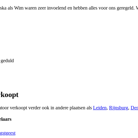
ka als Wim waren zeer invoelend en hebben alles voor ons geregeld. Wa
 geduld
rkoopt
ntoor verkoopt verder ook in andere plaatsen als
Leiden
,
Rijnsburg
,
De
laars
gstgeest