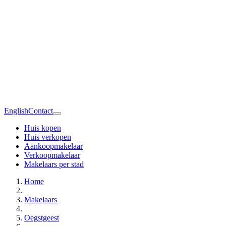
English
Contact
Huis kopen
Huis verkopen
Aankoopmakelaar
Verkoopmakelaar
Makelaars per stad
Home
Makelaars
Oegstgeest