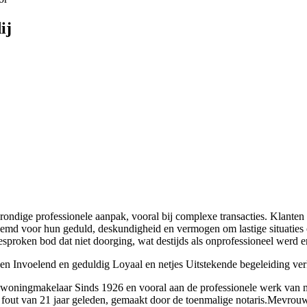
ij
rondige professionele aanpak, vooral bij complexe transacties. Klante
 voor hun geduld, deskundigheid en vermogen om lastige situaties op 
sproken bod dat niet doorging, wat destijds als onprofessioneel werd e
en
Invoelend en geduldig
Loyaal en netjes
Uitstekende begeleiding ve
dé woningmakelaar Sinds 1926 en vooral aan de professionele werk va
en fout van 21 jaar geleden, gemaakt door de toenmalige notaris.Mevro