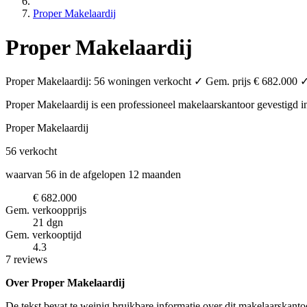
Proper Makelaardij
Proper Makelaardij
Proper Makelaardij: 56 woningen verkocht ✓ Gem. prijs € 682.000 ✓ 
Proper Makelaardij is een professioneel makelaarskantoor
gevestigd 
Proper Makelaardij
56
verkocht
waarvan 56 in de afgelopen 12 maanden
€ 682.000
Gem. verkoopprijs
21 dgn
Gem. verkooptijd
4.3
7 reviews
Over Proper Makelaardij
De tekst bevat te weinig bruikbare informatie over dit makelaarskanto