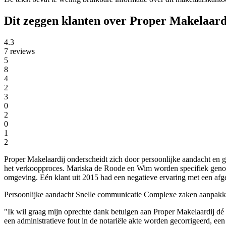
Dit zeggen klanten over Proper Makelaard
4.3
7 reviews
5
8
4
2
3
0
2
0
1
2
Proper Makelaardij onderscheidt zich door persoonlijke aandacht en g
het verkoopproces. Mariska de Roode en Wim worden specifiek genoemd
omgeving. Eén klant uit 2015 had een negatieve ervaring met een afge
Persoonlijke aandacht
Snelle communicatie
Complexe zaken aanpakk
"Ik wil graag mijn oprechte dank betuigen aan Proper Makelaardij 
een administratieve fout in de notariële akte worden gecorrigeerd, e