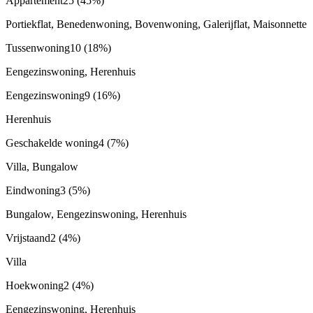
Appartement
25
(45%)
Portiekflat, Benedenwoning, Bovenwoning, Galerijflat, Maisonnette
Tussenwoning
10
(18%)
Eengezinswoning, Herenhuis
Eengezinswoning
9
(16%)
Herenhuis
Geschakelde woning
4
(7%)
Villa, Bungalow
Eindwoning
3
(5%)
Bungalow, Eengezinswoning, Herenhuis
Vrijstaand
2
(4%)
Villa
Hoekwoning
2
(4%)
Eengezinswoning, Herenhuis