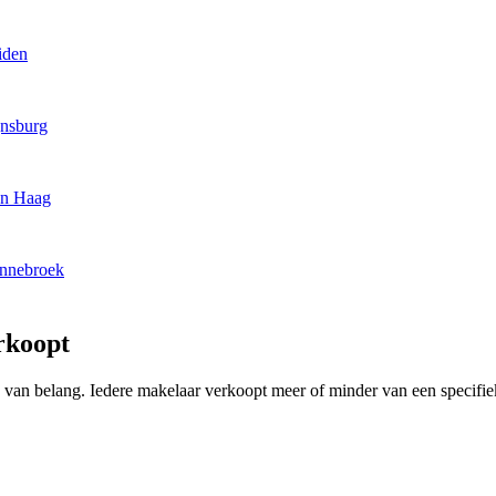
iden
jnsburg
en Haag
ennebroek
rkoopt
ing van belang. Iedere makelaar verkoopt meer of minder van een specif