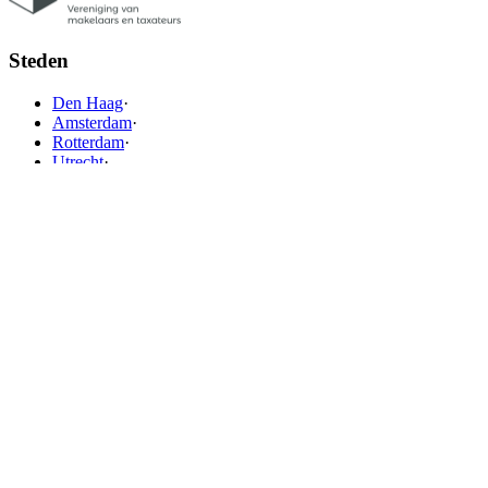
Steden
Den Haag
·
Amsterdam
·
Rotterdam
·
Utrecht
·
Breda
·
Groningen
·
Nijmegen
·
Tilburg
·
Zwolle
·
Eindhoven
·
Haarlem
·
Amersfoort
·
Almere
·
Enschede
·
Arnhem
·
Dordrecht
·
Den-Bosch
·
Maastricht
·
Apeldoorn
·
Leiden
·