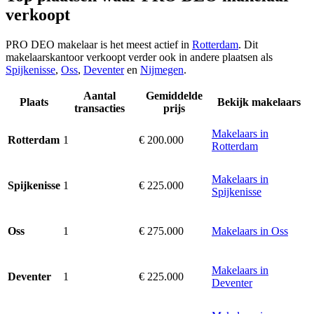
verkoopt
PRO DEO makelaar is het meest actief in
Rotterdam
. Dit
makelaarskantoor verkoopt verder ook in andere plaatsen als
Spijkenisse
,
Oss
,
Deventer
en
Nijmegen
.
Aantal
Gemiddelde
Plaats
Bekijk makelaars
transacties
prijs
Makelaars in
1
€ 200.000
Rotterdam
Rotterdam
Makelaars in
1
€ 225.000
Spijkenisse
Spijkenisse
1
€ 275.000
Makelaars in Oss
Oss
Makelaars in
1
€ 225.000
Deventer
Deventer