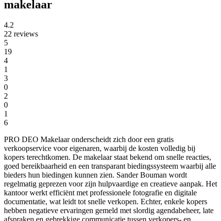
makelaar
4.2
22 reviews
5
19
4
1
3
0
2
0
1
6
PRO DEO Makelaar onderscheidt zich door een gratis
verkoopservice voor eigenaren, waarbij de kosten volledig bij
kopers terechtkomen. De makelaar staat bekend om snelle reacties,
goed bereikbaarheid en een transparant biedingssysteem waarbij alle
bieders hun biedingen kunnen zien. Sander Bouman wordt
regelmatig geprezen voor zijn hulpvaardige en creatieve aanpak. Het
kantoor werkt efficiënt met professionele fotografie en digitale
documentatie, wat leidt tot snelle verkopen. Echter, enkele kopers
hebben negatieve ervaringen gemeld met slordig agendabeheer, late
afspraken en gebrekkige communicatie tussen verkopers- en