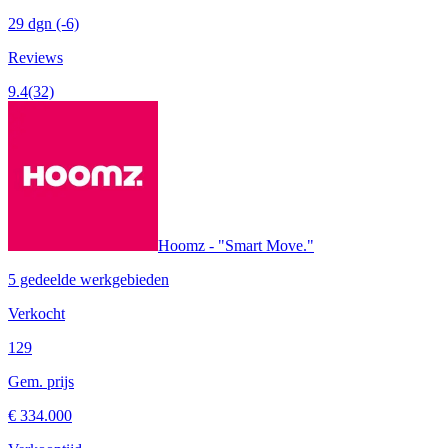
29 dgn
(-6)
Reviews
9.4
(32)
Hoomz - "Smart Move."
5 gedeelde werkgebieden
Verkocht
129
Gem. prijs
€ 334.000