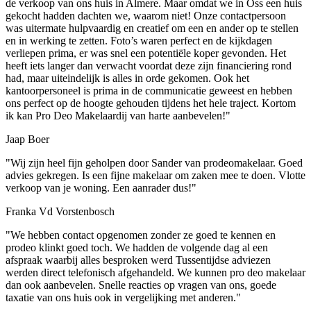
de verkoop van ons huis in Almere. Maar omdat we in Oss een huis
gekocht hadden dachten we, waarom niet! Onze contactpersoon
was uitermate hulpvaardig en creatief om een en ander op te stellen
en in werking te zetten. Foto’s waren perfect en de kijkdagen
verliepen prima, er was snel een potentiële koper gevonden. Het
heeft iets langer dan verwacht voordat deze zijn financiering rond
had, maar uiteindelijk is alles in orde gekomen. Ook het
kantoorpersoneel is prima in de communicatie geweest en hebben
ons perfect op de hoogte gehouden tijdens het hele traject. Kortom
ik kan Pro Deo Makelaardij van harte aanbevelen!"
Jaap Boer
"Wij zijn heel fijn geholpen door Sander van prodeomakelaar. Goed
advies gekregen. Is een fijne makelaar om zaken mee te doen. Vlotte
verkoop van je woning. Een aanrader dus!"
Franka Vd Vorstenbosch
"We hebben contact opgenomen zonder ze goed te kennen en
prodeo klinkt goed toch. We hadden de volgende dag al een
afspraak waarbij alles besproken werd Tussentijdse adviezen
werden direct telefonisch afgehandeld. We kunnen pro deo makelaar
dan ook aanbevelen. Snelle reacties op vragen van ons, goede
taxatie van ons huis ook in vergelijking met anderen."