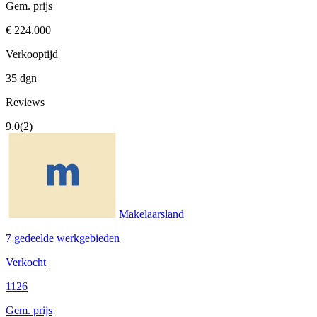
Gem. prijs
€ 224.000
Verkooptijd
35 dgn
Reviews
9.0
(2)
Makelaarsland
7 gedeelde werkgebieden
Verkocht
1126
Gem. prijs