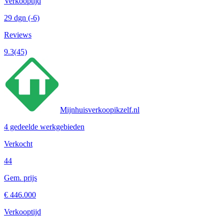
Verkooptijd
29 dgn
(-6)
Reviews
9.3
(45)
Mijnhuisverkoopikzelf.nl
4 gedeelde werkgebieden
Verkocht
44
Gem. prijs
€ 446.000
Verkooptijd