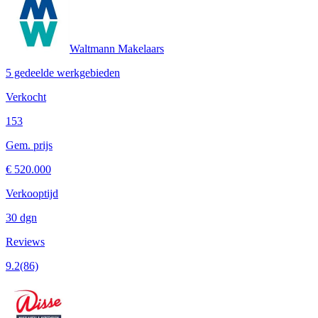
Waltmann Makelaars
5 gedeelde werkgebieden
Verkocht
153
Gem. prijs
€ 520.000
Verkooptijd
30 dgn
Reviews
9.2
(86)