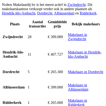
Nolten Makelaardij bv is het meest actief in
Zwijndrecht
. Dit
makelaarskantoor verkoopt verder ook in andere plaatsen als
Hendrik-Ido-Ambacht
,
Dordrecht
,
Alblasserdam
en
Ridderkerk
.
Aantal
Gemiddelde
Plaats
Bekijk makelaars
transacties
prijs
Makelaars in
28
€ 399.089
Zwijndrecht
Zwijndrecht
Makelaars in Hendrik-
Hendrik-Ido-
11
€ 407.727
Ido-Ambacht
Ambacht
5
€ 265.300
Makelaars in Dordrecht
Dordrecht
Makelaars in
1
€ 399.000
Alblasserdam
Alblasserdam
Makelaars in
1
€ 265.000
Ridderkerk
Ridderkerk