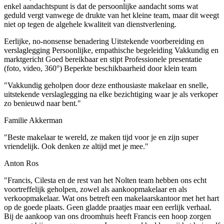
enkel aandachtspunt is dat de persoonlijke aandacht soms wat
geduld vergt vanwege de drukte van het kleine team, maar dit weegt
niet op tegen de algehele kwaliteit van dienstverlening.
Eerlijke, no-nonsense benadering
Uitstekende voorbereiding en
verslaglegging
Persoonlijke, empathische begeleiding
Vakkundig en
marktgericht
Goed bereikbaar en stipt
Professionele presentatie
(foto, video, 360°)
Beperkte beschikbaarheid door klein team
"Vakkundig geholpen door deze enthousiaste makelaar en snelle,
uitstekende verslaglegging na elke bezichtiging waar je als verkoper
zo benieuwd naar bent."
Familie Akkerman
"Beste makelaar te wereld, ze maken tijd voor je en zijn super
vriendelijk. Ook denken ze altijd met je mee."
Anton Ros
"Francis, Cilesta en de rest van het Nolten team hebben ons echt
voortreffelijk geholpen, zowel als aankoopmakelaar en als
verkoopmakelaar. Wat ons betreft een makelaarskantoor met het hart
op de goede plaats. Geen gladde praatjes maar een eerlijk verhaal.
Bij de aankoop van ons droomhuis heeft Francis een hoop zorgen