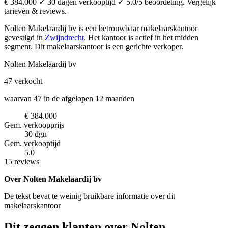
€ 384.000 ✓ 30 dagen verkooptijd ✓ 5.0/5 beoordeling. Vergelijk
tarieven & reviews.
Nolten Makelaardij bv is een betrouwbaar makelaarskantoor
gevestigd in
Zwijndrecht
.
Het kantoor is actief in het midden
segment.
Dit makelaarskantoor is een gerichte verkoper.
Nolten Makelaardij bv
47
verkocht
waarvan 47 in de afgelopen 12 maanden
€ 384.000
Gem. verkoopprijs
30 dgn
Gem. verkooptijd
5.0
15 reviews
Over Nolten Makelaardij bv
De tekst bevat te weinig bruikbare informatie over dit
makelaarskantoor
Dit zeggen klanten over Nolten