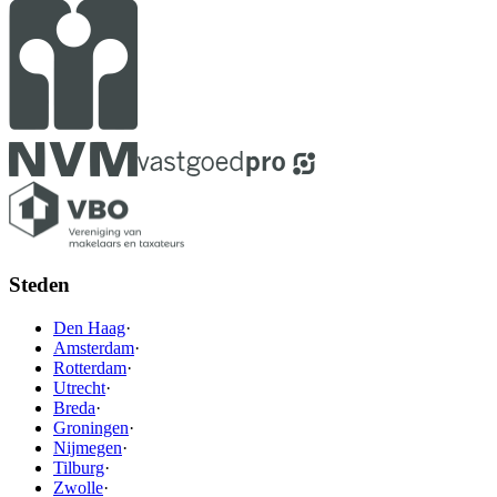
Steden
Den Haag
·
Amsterdam
·
Rotterdam
·
Utrecht
·
Breda
·
Groningen
·
Nijmegen
·
Tilburg
·
Zwolle
·