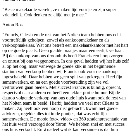
"Beste makelaar te wereld, ze maken tijd voor je en zijn super
vriendelijk. Ook denken ze altijd met je mee."
Anton Ros
"Francis, Cilesta en de rest van het Nolten team hebben ons echt
voortreffelijk geholpen, zowel als aankoopmakelaar en als
verkoopmakelaar. Wat ons betreft een makelaarskantoor met het hart
op de goede plaats. Geen gladde praatjes maar een eerlijk verhaal.
Bij de aankoop van ons droomhuis heeft Francis een hoop zorgen
en onrust bij ons weggenomen. In ons geval hadden wij het huis zelf
al op het oog, maar vanwege de goede klik in het beginnende
stadium van verkoop hebben wij Francis ook voor de aankoop
ingeschakeld. Daar hebben we geen spijt van gekregen. Heel fijn
samenwerken, en na een goede voorbereiding zijn we vol
vertrouwen gaan bieden. Met succes! Francis is kundig, oprecht,
respectvol naar anderen en heeft een lekker portie humor. Bij de
daarop volgende verkoop van ons oude huis kwam ook de rest van
het Nolten team in beeld. Hierbij hadden we veel met Cilesta te
maken. Zij heeft ook een hoop rust gebracht, kwam met goede
adviezen, regelde alles tot in de puntjes, dat was echt fijn
samenwerken. De mooie foto-, video- en 360 gradenpresentatie van
het huis werd verzorgd door Yaron. We hebben snel en met succes
ons huis verkocht. Enig nadeel wat ik kan verzinnen is dat hun