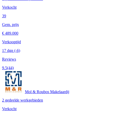
Verkocht
39
Gem. prijs
€ 489.000
Verkooptijd
17 dgn
(-6)
Reviews
9.5
(44)
Mol & Roubos Makelaardij
2 gedeelde werkgebieden
Verkocht