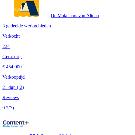
De Makelaars van Altena
3 gedeelde werkgebieden
Verkocht
224
Gem. prijs
€ 454.000
Verkooptijd
21 dgn
(-2)
Reviews
9.2
(7)