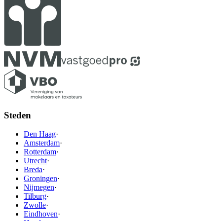
Steden
Den Haag
·
Amsterdam
·
Rotterdam
·
Utrecht
·
Breda
·
Groningen
·
Nijmegen
·
Tilburg
·
Zwolle
·
Eindhoven
·