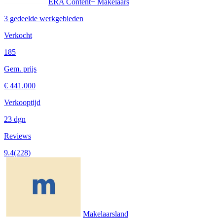
ERA Content+ Makelaars
3 gedeelde werkgebieden
Verkocht
185
Gem. prijs
€ 441.000
Verkooptijd
23 dgn
Reviews
9.4
(228)
Makelaarsland