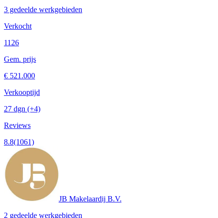
3 gedeelde werkgebieden
Verkocht
1126
Gem. prijs
€ 521.000
Verkooptijd
27 dgn
(+4)
Reviews
8.8
(1061)
JB Makelaardij B.V.
2 gedeelde werkgebieden