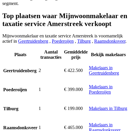
segment.
Top plaatsen waar Mijnwoonmakelaar en
taxatie service Amerstreek verkoopt
Mijnwoonmakelaar en taxatie service Amerstreek is voornamelijk
actief in
Geertruidenberg
,
Poederoijen
,
Tilburg
,
Raamsdonksveer
.
Aantal
Gemiddelde
Plaats
Bekijk makelaars
transacties
prijs
Makelaars in
2
€ 422.500
Geertruidenberg
Geertruidenberg
Makelaars in
1
€ 399.000
Poederoijen
Poederoijen
1
€ 199.000
Makelaars in Tilburg
Tilburg
Makelaars in
1
€ 465.000
Raamsdonksveer
Raamsdonksveer