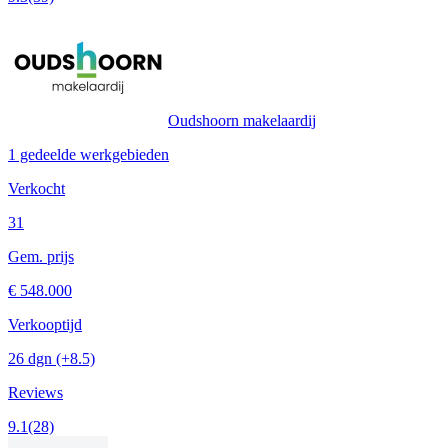
Oudshoorn makelaardij
1 gedeelde werkgebieden
Verkocht
31
Gem. prijs
€ 548.000
Verkooptijd
26 dgn
(+8.5)
Reviews
9.1
(28)