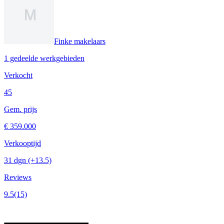
Finke makelaars
1 gedeelde werkgebieden
Verkocht
45
Gem. prijs
€ 359.000
Verkooptijd
31 dgn
(+13.5)
Reviews
9.5
(15)