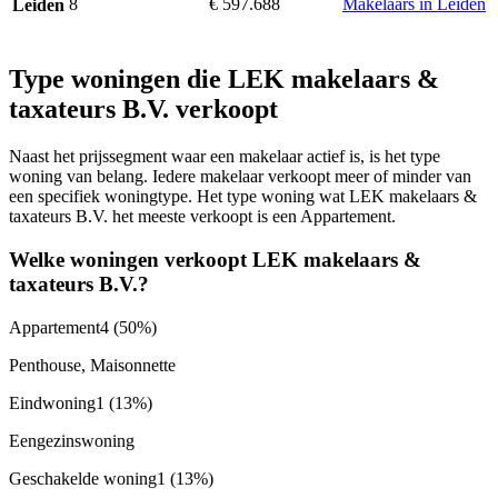
8
€ 597.688
Makelaars in Leiden
Leiden
Type woningen die LEK makelaars &
taxateurs B.V. verkoopt
Naast het prijssegment waar een makelaar actief is, is het type
woning van belang. Iedere makelaar verkoopt meer of minder van
een specifiek woningtype. Het type woning wat LEK makelaars &
taxateurs B.V. het meeste verkoopt is een Appartement.
Welke woningen verkoopt LEK makelaars &
taxateurs B.V.?
Appartement
4
(50%)
Penthouse, Maisonnette
Eindwoning
1
(13%)
Eengezinswoning
Geschakelde woning
1
(13%)