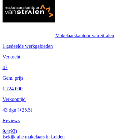
Makelaarskantoor van Stralen
1 gedeelde werkgebieden
Verkocht
47
Gem. prijs
€ 724.000
Verkooptijd
43 dgn
(+25.5)
Reviews
9.4
(93)
Bekijk alle makelaars in Leiden