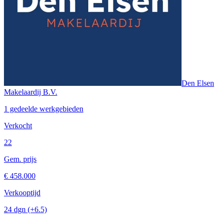
Den Elsen
Makelaardij B.V.
1 gedeelde werkgebieden
Verkocht
22
Gem. prijs
€ 458.000
Verkooptijd
24 dgn
(+6.5)