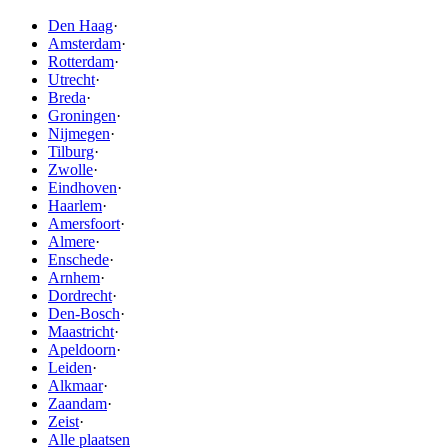
Den Haag
·
Amsterdam
·
Rotterdam
·
Utrecht
·
Breda
·
Groningen
·
Nijmegen
·
Tilburg
·
Zwolle
·
Eindhoven
·
Haarlem
·
Amersfoort
·
Almere
·
Enschede
·
Arnhem
·
Dordrecht
·
Den-Bosch
·
Maastricht
·
Apeldoorn
·
Leiden
·
Alkmaar
·
Zaandam
·
Zeist
·
Alle plaatsen