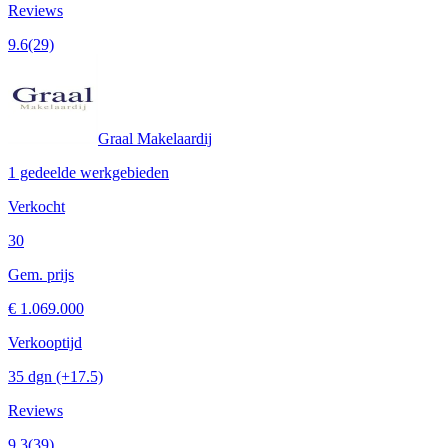
Reviews
9.6
(29)
Graal Makelaardij
1 gedeelde werkgebieden
Verkocht
30
Gem. prijs
€ 1.069.000
Verkooptijd
35 dgn
(+17.5)
Reviews
9.3
(39)