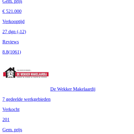
Gem. prijs
€ 521.000
Verkooptijd
27 dgn
(-12)
Reviews
8.8
(1061)
De Wekker Makelaardij
7 gedeelde werkgebieden
Verkocht
201
Gem. prijs