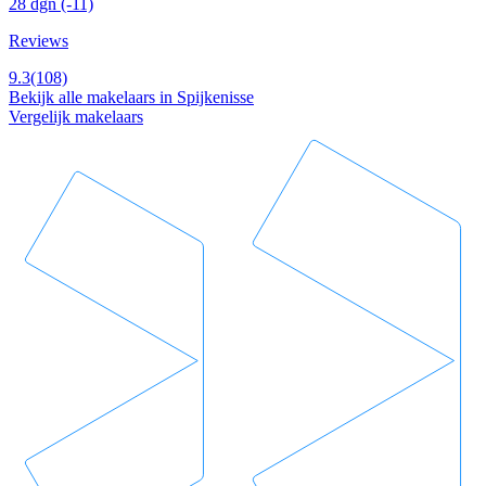
28 dgn
(-11)
Reviews
9.3
(108)
Bekijk alle makelaars in Spijkenisse
Vergelijk makelaars