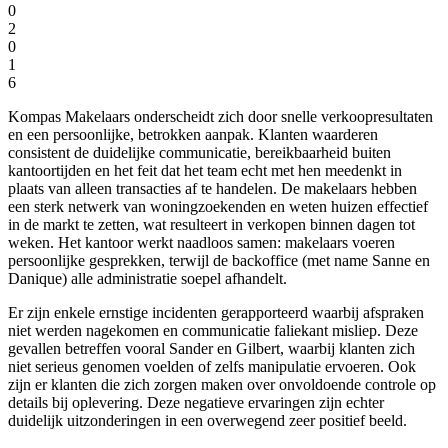
0
2
0
1
6
Kompas Makelaars onderscheidt zich door snelle verkoopresultaten
en een persoonlijke, betrokken aanpak. Klanten waarderen
consistent de duidelijke communicatie, bereikbaarheid buiten
kantoortijden en het feit dat het team echt met hen meedenkt in
plaats van alleen transacties af te handelen. De makelaars hebben
een sterk netwerk van woningzoekenden en weten huizen effectief
in de markt te zetten, wat resulteert in verkopen binnen dagen tot
weken. Het kantoor werkt naadloos samen: makelaars voeren
persoonlijke gesprekken, terwijl de backoffice (met name Sanne en
Danique) alle administratie soepel afhandelt.
Er zijn enkele ernstige incidenten gerapporteerd waarbij afspraken
niet werden nagekomen en communicatie faliekant misliep. Deze
gevallen betreffen vooral Sander en Gilbert, waarbij klanten zich
niet serieus genomen voelden of zelfs manipulatie ervoeren. Ook
zijn er klanten die zich zorgen maken over onvoldoende controle op
details bij oplevering. Deze negatieve ervaringen zijn echter
duidelijk uitzonderingen in een overwegend zeer positief beeld.