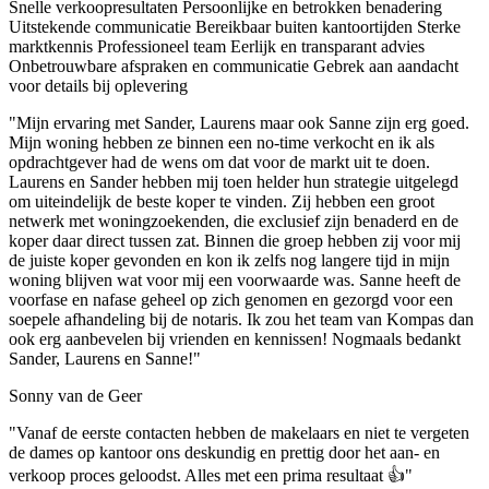
Snelle verkoopresultaten
Persoonlijke en betrokken benadering
Uitstekende communicatie
Bereikbaar buiten kantoortijden
Sterke
marktkennis
Professioneel team
Eerlijk en transparant advies
Onbetrouwbare afspraken en communicatie
Gebrek aan aandacht
voor details bij oplevering
"Mijn ervaring met Sander, Laurens maar ook Sanne zijn erg goed.
Mijn woning hebben ze binnen een no-time verkocht en ik als
opdrachtgever had de wens om dat voor de markt uit te doen.
Laurens en Sander hebben mij toen helder hun strategie uitgelegd
om uiteindelijk de beste koper te vinden. Zij hebben een groot
netwerk met woningzoekenden, die exclusief zijn benaderd en de
koper daar direct tussen zat. Binnen die groep hebben zij voor mij
de juiste koper gevonden en kon ik zelfs nog langere tijd in mijn
woning blijven wat voor mij een voorwaarde was. Sanne heeft de
voorfase en nafase geheel op zich genomen en gezorgd voor een
soepele afhandeling bij de notaris. Ik zou het team van Kompas dan
ook erg aanbevelen bij vrienden en kennissen! Nogmaals bedankt
Sander, Laurens en Sanne!"
Sonny van de Geer
"Vanaf de eerste contacten hebben de makelaars en niet te vergeten
de dames op kantoor ons deskundig en prettig door het aan- en
verkoop proces geloodst. Alles met een prima resultaat 👍"