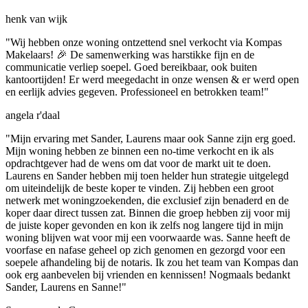
henk van wijk
"Wij hebben onze woning ontzettend snel verkocht via Kompas
Makelaars! 🎉 De samenwerking was harstikke fijn en de
communicatie verliep soepel. Goed bereikbaar, ook buiten
kantoortijden! Er werd meegedacht in onze wensen & er werd open
en eerlijk advies gegeven. Professioneel en betrokken team!"
angela r'daal
"Mijn ervaring met Sander, Laurens maar ook Sanne zijn erg goed.
Mijn woning hebben ze binnen een no-time verkocht en ik als
opdrachtgever had de wens om dat voor de markt uit te doen.
Laurens en Sander hebben mij toen helder hun strategie uitgelegd
om uiteindelijk de beste koper te vinden. Zij hebben een groot
netwerk met woningzoekenden, die exclusief zijn benaderd en de
koper daar direct tussen zat. Binnen die groep hebben zij voor mij
de juiste koper gevonden en kon ik zelfs nog langere tijd in mijn
woning blijven wat voor mij een voorwaarde was. Sanne heeft de
voorfase en nafase geheel op zich genomen en gezorgd voor een
soepele afhandeling bij de notaris. Ik zou het team van Kompas dan
ook erg aanbevelen bij vrienden en kennissen! Nogmaals bedankt
Sander, Laurens en Sanne!"