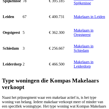
78
€ 395.185
Spijkenisse
Spijkenisse
67
€ 400.731
Makelaars in Leiden
Leiden
Makelaars in
5
€ 362.300
Oegstgeest
Oegstgeest
Makelaars in
3
€ 256.667
Schiedam
Schiedam
Makelaars in
2
€ 466.500
Leiderdorp
Leiderdorp
Type woningen die Kompas Makelaars
verkoopt
Naast het prijssegment waar een makelaar actief is, is het type
woning van belang. Iedere makelaar verkoopt meer of minder van
een specifiek woningtype. Het type woning wat Kompas Makelaars