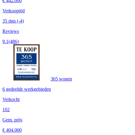
€ 442.000
Verkooptijd
35 dgn
(-4)
Reviews
9.1
(486)
365 wonen
6 gedeelde werkgebieden
Verkocht
102
Gem. prijs
€ 404.000