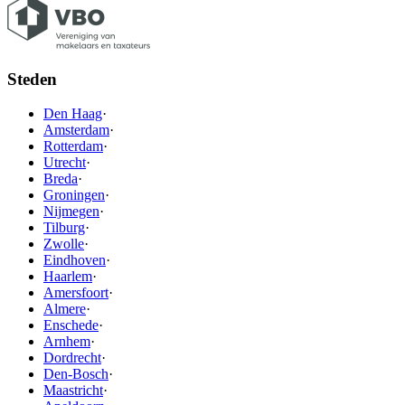
Steden
Den Haag
·
Amsterdam
·
Rotterdam
·
Utrecht
·
Breda
·
Groningen
·
Nijmegen
·
Tilburg
·
Zwolle
·
Eindhoven
·
Haarlem
·
Amersfoort
·
Almere
·
Enschede
·
Arnhem
·
Dordrecht
·
Den-Bosch
·
Maastricht
·