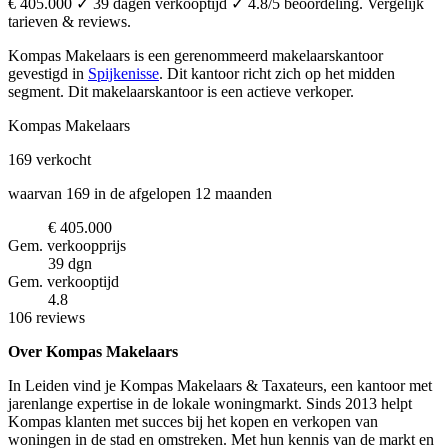
€ 405.000 ✓ 39 dagen verkooptijd ✓ 4.8/5 beoordeling. Vergelijk
tarieven & reviews.
Kompas Makelaars is een gerenommeerd makelaarskantoor
gevestigd in
Spijkenisse
.
Dit kantoor richt zich op het midden
segment.
Dit makelaarskantoor is een actieve verkoper.
Kompas Makelaars
169
verkocht
waarvan 169 in de afgelopen 12 maanden
€ 405.000
Gem. verkoopprijs
39 dgn
Gem. verkooptijd
4.8
106 reviews
Over Kompas Makelaars
In Leiden vind je Kompas Makelaars & Taxateurs, een kantoor met
jarenlange expertise in de lokale woningmarkt. Sinds 2013 helpt
Kompas klanten met succes bij het kopen en verkopen van
woningen in de stad en omstreken. Met hun kennis van de markt en