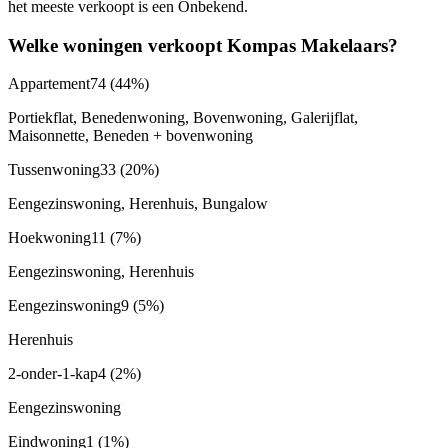
het meeste verkoopt is een Onbekend.
Welke woningen verkoopt Kompas Makelaars?
Appartement
74
(44%)
Portiekflat, Benedenwoning, Bovenwoning, Galerijflat,
Maisonnette, Beneden + bovenwoning
Tussenwoning
33
(20%)
Eengezinswoning, Herenhuis, Bungalow
Hoekwoning
11
(7%)
Eengezinswoning, Herenhuis
Eengezinswoning
9
(5%)
Herenhuis
2-onder-1-kap
4
(2%)
Eengezinswoning
Eindwoning
1
(1%)