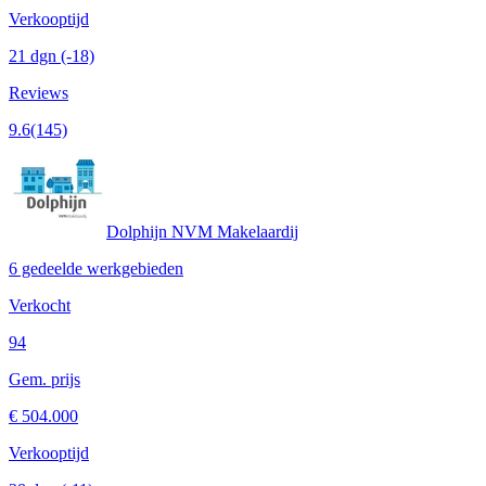
Verkooptijd
21 dgn
(-18)
Reviews
9.6
(145)
Dolphijn NVM Makelaardij
6 gedeelde werkgebieden
Verkocht
94
Gem. prijs
€ 504.000
Verkooptijd