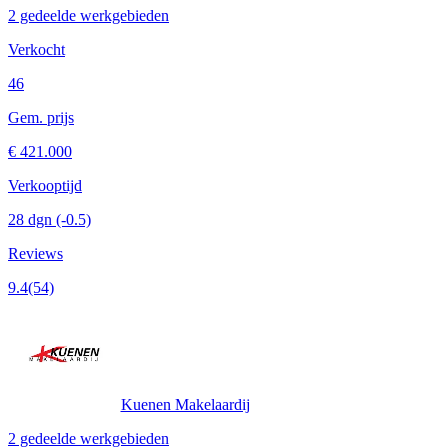
2 gedeelde werkgebieden
Verkocht
46
Gem. prijs
€ 421.000
Verkooptijd
28 dgn
(-0.5)
Reviews
9.4
(54)
Kuenen Makelaardij
2 gedeelde werkgebieden