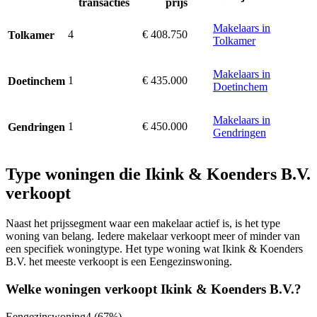
transacties
prijs
Makelaars in
4
€ 408.750
Tolkamer
Tolkamer
Makelaars in
1
€ 435.000
Doetinchem
Doetinchem
Makelaars in
1
€ 450.000
Gendringen
Gendringen
Type woningen die Ikink & Koenders B.V.
verkoopt
Naast het prijssegment waar een makelaar actief is, is het type
woning van belang. Iedere makelaar verkoopt meer of minder van
een specifiek woningtype. Het type woning wat Ikink & Koenders
B.V. het meeste verkoopt is een Eengezinswoning.
Welke woningen verkoopt Ikink & Koenders B.V.?
Eengezinswoning
4
(67%)