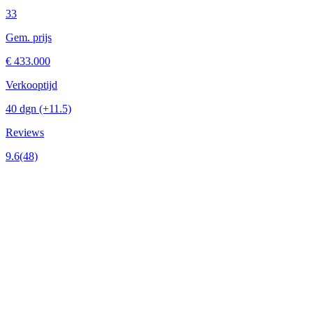
33
Gem. prijs
€ 433.000
Verkooptijd
40 dgn
(+11.5)
Reviews
9.6
(48)