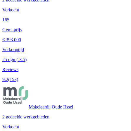
Verkocht
165
Gem. prijs
€ 393.000
Verkooptijd
25 dgn
(-3.5)
Reviews
9.2
(153)
Makelaardij Oude IJssel
2 gedeelde werkgebieden
Verkocht