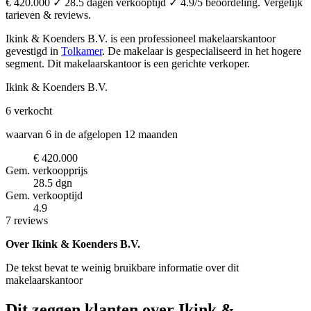
€ 420.000 ✓ 28.5 dagen verkooptijd ✓ 4.9/5 beoordeling. Vergelijk
tarieven & reviews.
Ikink & Koenders B.V. is een professioneel makelaarskantoor
gevestigd in
Tolkamer
.
De makelaar is gespecialiseerd in het hogere
segment.
Dit makelaarskantoor is een gerichte verkoper.
Ikink & Koenders B.V.
6
verkocht
waarvan 6 in de afgelopen 12 maanden
€ 420.000
Gem. verkoopprijs
28.5 dgn
Gem. verkooptijd
4.9
7 reviews
Over Ikink & Koenders B.V.
De tekst bevat te weinig bruikbare informatie over dit
makelaarskantoor
Dit zeggen klanten over Ikink &