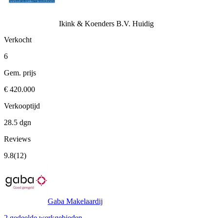
Ikink & Koenders B.V.
Huidig
Verkocht
6
Gem. prijs
€ 420.000
Verkooptijd
28.5 dgn
Reviews
9.8
(12)
Gaba Makelaardij
2 gedeelde werkgebieden