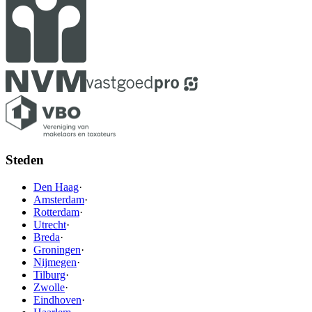
Steden
Den Haag
·
Amsterdam
·
Rotterdam
·
Utrecht
·
Breda
·
Groningen
·
Nijmegen
·
Tilburg
·
Zwolle
·
Eindhoven
·