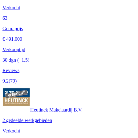
Verkocht
63
Gem. prijs
€ 491.000
Verkooptijd
30 dgn
(+1.5)
Reviews
9.2
(79)
Heutinck Makelaardij B.V.
2 gedeelde werkgebieden
Verkocht