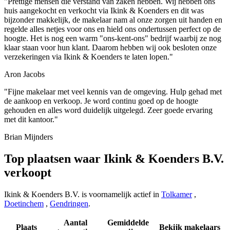
"Prettige mensen die verstand van zaken hebben. Wij hebben ons
huis aangekocht en verkocht via Ikink & Koenders en dit was
bijzonder makkelijk, de makelaar nam al onze zorgen uit handen en
regelde alles netjes voor ons en hield ons ondertussen perfect op de
hoogte. Het is nog een warm "ons-kent-ons" bedrijf waarbij ze nog
klaar staan voor hun klant. Daarom hebben wij ook besloten onze
verzekeringen via Ikink & Koenders te laten lopen."
Aron Jacobs
"Fijne makelaar met veel kennis van de omgeving. Hulp gehad met
de aankoop en verkoop. Je word continu goed op de hoogte
gehouden en alles word duidelijk uitgelegd. Zeer goede ervaring
met dit kantoor."
Brian Mijnders
Top plaatsen waar Ikink & Koenders B.V.
verkoopt
Ikink & Koenders B.V. is voornamelijk actief in
Tolkamer
,
Doetinchem
,
Gendringen
.
Aantal
Gemiddelde
Plaats
Bekijk makelaars