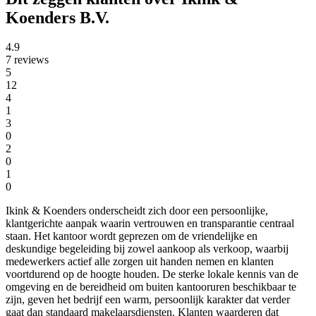
Koenders B.V.
4.9
7 reviews
5
12
4
1
3
0
2
0
1
0
Ikink & Koenders onderscheidt zich door een persoonlijke,
klantgerichte aanpak waarin vertrouwen en transparantie centraal
staan. Het kantoor wordt geprezen om de vriendelijke en
deskundige begeleiding bij zowel aankoop als verkoop, waarbij
medewerkers actief alle zorgen uit handen nemen en klanten
voortdurend op de hoogte houden. De sterke lokale kennis van de
omgeving en de bereidheid om buiten kantooruren beschikbaar te
zijn, geven het bedrijf een warm, persoonlijk karakter dat verder
gaat dan standaard makelaarsdiensten. Klanten waarderen dat