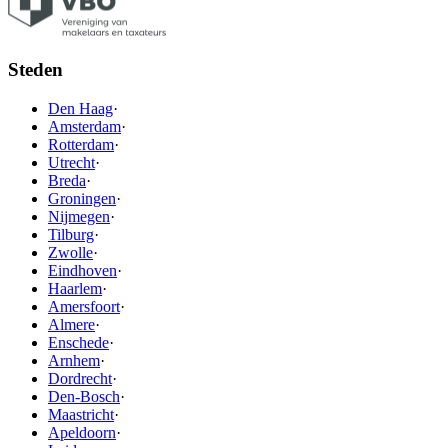
Steden
Den Haag
·
Amsterdam
·
Rotterdam
·
Utrecht
·
Breda
·
Groningen
·
Nijmegen
·
Tilburg
·
Zwolle
·
Eindhoven
·
Haarlem
·
Amersfoort
·
Almere
·
Enschede
·
Arnhem
·
Dordrecht
·
Den-Bosch
·
Maastricht
·
Apeldoorn
·