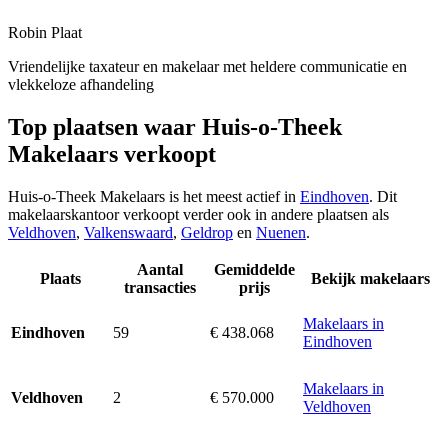
Robin Plaat
Vriendelijke taxateur en makelaar met heldere communicatie en
vlekkeloze afhandeling
Top plaatsen waar Huis-o-Theek
Makelaars verkoopt
Huis-o-Theek Makelaars is het meest actief in
Eindhoven
. Dit
makelaarskantoor verkoopt verder ook in andere plaatsen als
Veldhoven
,
Valkenswaard
,
Geldrop
en
Nuenen
.
Aantal
Gemiddelde
Plaats
Bekijk makelaars
transacties
prijs
Makelaars in
59
€ 438.068
Eindhoven
Eindhoven
Makelaars in
2
€ 570.000
Veldhoven
Veldhoven