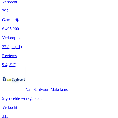
Verkocht
297
Gem. prijs
€ 495.000
Verkooptijd
23 dgn
(+1)
Reviews
9.4
(217)
Van Santvoort Makelaars
5 gedeelde werkgebieden
Verkocht
311