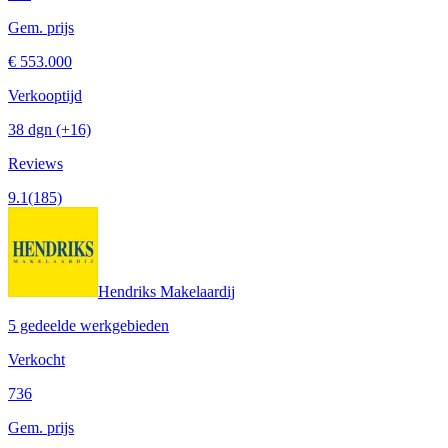
Gem. prijs
€ 553.000
Verkooptijd
38 dgn
(+16)
Reviews
9.1
(185)
Hendriks Makelaardij
5 gedeelde werkgebieden
Verkocht
736
Gem. prijs