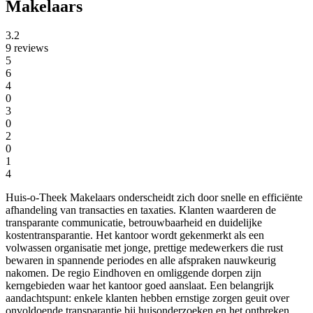
Makelaars
3.2
9 reviews
5
6
4
0
3
0
2
0
1
4
Huis-o-Theek Makelaars onderscheidt zich door snelle en efficiënte
afhandeling van transacties en taxaties. Klanten waarderen de
transparante communicatie, betrouwbaarheid en duidelijke
kostentransparantie. Het kantoor wordt gekenmerkt als een
volwassen organisatie met jonge, prettige medewerkers die rust
bewaren in spannende periodes en alle afspraken nauwkeurig
nakomen. De regio Eindhoven en omliggende dorpen zijn
kerngebieden waar het kantoor goed aanslaat. Een belangrijk
aandachtspunt: enkele klanten hebben ernstige zorgen geuit over
onvoldoende transparantie bij huisonderzoeken en het ontbreken