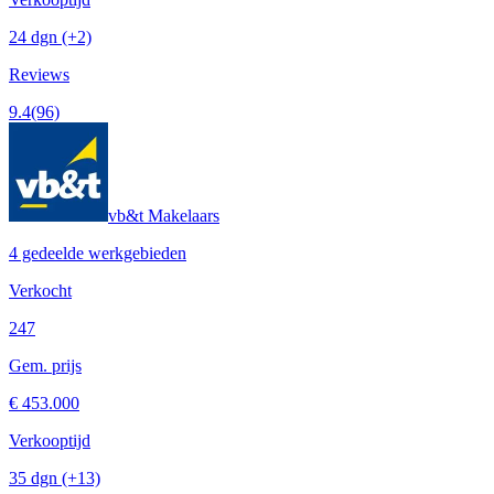
24 dgn
(+2)
Reviews
9.4
(96)
vb&t Makelaars
4 gedeelde werkgebieden
Verkocht
247
Gem. prijs
€ 453.000
Verkooptijd
35 dgn
(+13)