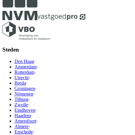
Steden
Den Haag
·
Amsterdam
·
Rotterdam
·
Utrecht
·
Breda
·
Groningen
·
Nijmegen
·
Tilburg
·
Zwolle
·
Eindhoven
·
Haarlem
·
Amersfoort
·
Almere
·
Enschede
·