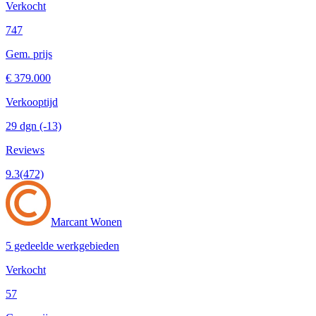
Verkocht
747
Gem. prijs
€ 379.000
Verkooptijd
29 dgn
(-13)
Reviews
9.3
(472)
Marcant Wonen
5 gedeelde werkgebieden
Verkocht
57