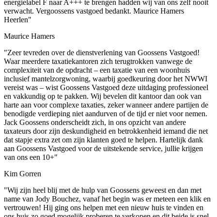
energielabel F naar A+++ te brengen hadden wij van ons zelf nooit
verwacht. Vergoossens vastgoed bedankt. Maurice Hamers
Heerlen"
Maurice Hamers
"Zeer tevreden over de dienstverlening van Goossens Vastgoed!
Waar meerdere taxatiekantoren zich terugtrokken vanwege de
complexiteit van de opdracht – een taxatie van een woonhuis
inclusief mantelzorgwoning, waarbij goedkeuring door het NWWI
vereist was – wist Goossens Vastgoed deze uitdaging professioneel
en vakkundig op te pakken. Wij bevelen dit kantoor dan ook van
harte aan voor complexe taxaties, zeker wanneer andere partijen de
benodigde verdieping niet aandurven of de tijd er niet voor nemen.
Jack Goossens onderscheidt zich, in ons opzicht van andere
taxateurs door zijn deskundigheid en betrokkenheid iemand die net
dat stapje extra zet om zijn klanten goed te helpen. Hartelijk dank
aan Goossens Vastgoed voor de uitstekende service, jullie krijgen
van ons een 10+"
Kim Gorren
"Wij zijn heel blij met de hulp van Goossens geweest en dan met
name van Jody Bouchez, vanaf het begin was er meteen een klik en
vertrouwen! Hij ging ons helpen met een nieuw huis te vinden en
ons huis zo goed mogelijk proberen te verkopen en dit beide is snel