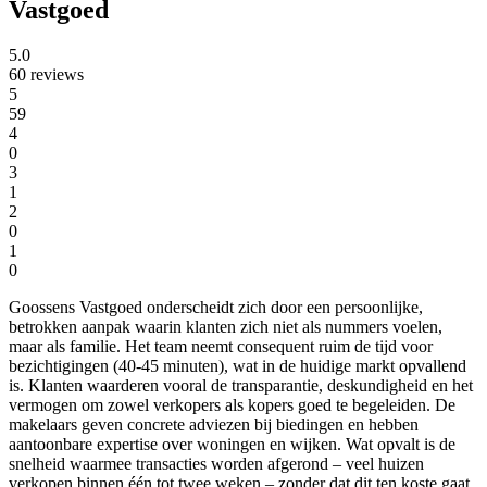
Vastgoed
5.0
60 reviews
5
59
4
0
3
1
2
0
1
0
Goossens Vastgoed onderscheidt zich door een persoonlijke,
betrokken aanpak waarin klanten zich niet als nummers voelen,
maar als familie. Het team neemt consequent ruim de tijd voor
bezichtigingen (40-45 minuten), wat in de huidige markt opvallend
is. Klanten waarderen vooral de transparantie, deskundigheid en het
vermogen om zowel verkopers als kopers goed te begeleiden. De
makelaars geven concrete adviezen bij biedingen en hebben
aantoonbare expertise over woningen en wijken. Wat opvalt is de
snelheid waarmee transacties worden afgerond – veel huizen
verkopen binnen één tot twee weken – zonder dat dit ten koste gaat