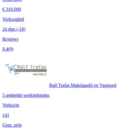
€ 310.000
Verkooptijd
24 dgn
(-18)
Reviews
9.4
(9)
Ralf Trafas Makelaardij en Vastgoed
5 gedeelde werkgebieden
Verkocht
141
Gem. prijs