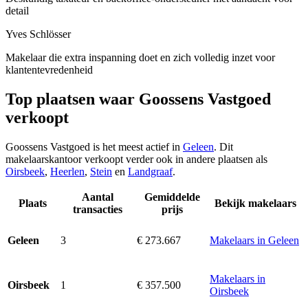
detail
Yves Schlösser
Makelaar die extra inspanning doet en zich volledig inzet voor
klantentevredenheid
Top plaatsen waar Goossens Vastgoed
verkoopt
Goossens Vastgoed is het meest actief in
Geleen
. Dit
makelaarskantoor verkoopt verder ook in andere plaatsen als
Oirsbeek
,
Heerlen
,
Stein
en
Landgraaf
.
Aantal
Gemiddelde
Plaats
Bekijk makelaars
transacties
prijs
3
€ 273.667
Makelaars in Geleen
Geleen
Makelaars in
1
€ 357.500
Oirsbeek
Oirsbeek