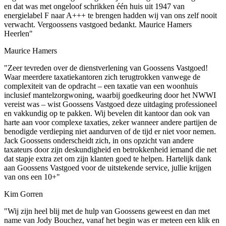
en dat was met ongeloof schrikken één huis uit 1947 van
energielabel F naar A+++ te brengen hadden wij van ons zelf nooit
verwacht. Vergoossens vastgoed bedankt. Maurice Hamers
Heerlen"
Maurice Hamers
"Zeer tevreden over de dienstverlening van Goossens Vastgoed!
Waar meerdere taxatiekantoren zich terugtrokken vanwege de
complexiteit van de opdracht – een taxatie van een woonhuis
inclusief mantelzorgwoning, waarbij goedkeuring door het NWWI
vereist was – wist Goossens Vastgoed deze uitdaging professioneel
en vakkundig op te pakken. Wij bevelen dit kantoor dan ook van
harte aan voor complexe taxaties, zeker wanneer andere partijen de
benodigde verdieping niet aandurven of de tijd er niet voor nemen.
Jack Goossens onderscheidt zich, in ons opzicht van andere
taxateurs door zijn deskundigheid en betrokkenheid iemand die net
dat stapje extra zet om zijn klanten goed te helpen. Hartelijk dank
aan Goossens Vastgoed voor de uitstekende service, jullie krijgen
van ons een 10+"
Kim Gorren
"Wij zijn heel blij met de hulp van Goossens geweest en dan met
name van Jody Bouchez, vanaf het begin was er meteen een klik en