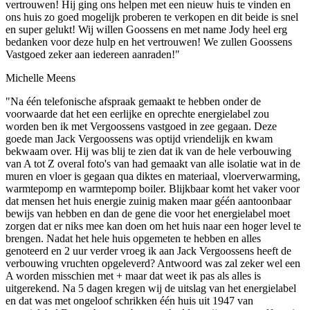
vertrouwen! Hij ging ons helpen met een nieuw huis te vinden en
ons huis zo goed mogelijk proberen te verkopen en dit beide is snel
en super gelukt! Wij willen Goossens en met name Jody heel erg
bedanken voor deze hulp en het vertrouwen! We zullen Goossens
Vastgoed zeker aan iedereen aanraden!"
Michelle Meens
"Na één telefonische afspraak gemaakt te hebben onder de
voorwaarde dat het een eerlijke en oprechte energielabel zou
worden ben ik met Vergoossens vastgoed in zee gegaan. Deze
goede man Jack Vergoossens was optijd vriendelijk en kwam
bekwaam over. Hij was blij te zien dat ik van de hele verbouwing
van A tot Z overal foto's van had gemaakt van alle isolatie wat in de
muren en vloer is gegaan qua diktes en materiaal, vloerverwarming,
warmtepomp en warmtepomp boiler. Blijkbaar komt het vaker voor
dat mensen het huis energie zuinig maken maar géén aantoonbaar
bewijs van hebben en dan de gene die voor het energielabel moet
zorgen dat er niks mee kan doen om het huis naar een hoger level te
brengen. Nadat het hele huis opgemeten te hebben en alles
genoteerd en 2 uur verder vroeg ik aan Jack Vergoossens heeft de
verbouwing vruchten opgeleverd? Antwoord was zal zeker wel een
A worden misschien met + maar dat weet ik pas als alles is
uitgerekend. Na 5 dagen kregen wij de uitslag van het energielabel
en dat was met ongeloof schrikken één huis uit 1947 van