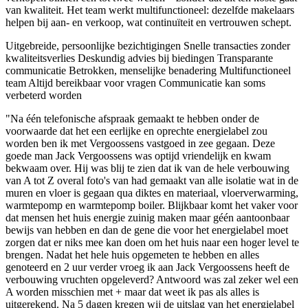
van kwaliteit. Het team werkt multifunctioneel: dezelfde makelaars
helpen bij aan- en verkoop, wat continuïteit en vertrouwen schept.
Uitgebreide, persoonlijke bezichtigingen
Snelle transacties zonder
kwaliteitsverlies
Deskundig advies bij biedingen
Transparante
communicatie
Betrokken, menselijke benadering
Multifunctioneel
team
Altijd bereikbaar voor vragen
Communicatie kan soms
verbeterd worden
"Na één telefonische afspraak gemaakt te hebben onder de
voorwaarde dat het een eerlijke en oprechte energielabel zou
worden ben ik met Vergoossens vastgoed in zee gegaan. Deze
goede man Jack Vergoossens was optijd vriendelijk en kwam
bekwaam over. Hij was blij te zien dat ik van de hele verbouwing
van A tot Z overal foto's van had gemaakt van alle isolatie wat in de
muren en vloer is gegaan qua diktes en materiaal, vloerverwarming,
warmtepomp en warmtepomp boiler. Blijkbaar komt het vaker voor
dat mensen het huis energie zuinig maken maar géén aantoonbaar
bewijs van hebben en dan de gene die voor het energielabel moet
zorgen dat er niks mee kan doen om het huis naar een hoger level te
brengen. Nadat het hele huis opgemeten te hebben en alles
genoteerd en 2 uur verder vroeg ik aan Jack Vergoossens heeft de
verbouwing vruchten opgeleverd? Antwoord was zal zeker wel een
A worden misschien met + maar dat weet ik pas als alles is
uitgerekend. Na 5 dagen kregen wij de uitslag van het energielabel