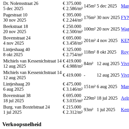
Dr. Nolensstraat 26
€ 375.000
145m²
5 dec 2025
Mar
5 dec 2025
€ 2.586/m²
Pagestraat 10
€ 395.000
176m²
30 nov 2025
FYN
30 nov 2025
€ 2.244/m²
Beekstraat 18
€ 250.000
100m²
20 nov 2025
Wag
20 nov 2025
€ 2.500/m²
Bovenstraat 24
€ 695.000
201m²
4 nov 2025
KEN
4 nov 2025
€ 3.458/m²
Lintjeshaag 40
€ 325.000
118m²
8 okt 2025
Roy
8 okt 2025
€ 2.754/m²
Michiels van Kessenichstraat 14
€ 419.000
84m²
12 aug 2025
Vivr
12 aug 2025
€ 4.988/m²
Michiels van Kessenichstraat 14
€ 419.000
-
12 aug 2025
Vivr
12 aug 2025
Lintjeshaag 20
€ 475.000
151m²
6 aug 2025
Mar
6 aug 2025
€ 3.146/m²
Bovenstraat 38
€ 695.000
229m²
18 jul 2025
Ael
18 jul 2025
€ 3.035/m²
Burg. van Boxtelstraat 24
€ 215.000
93m²
1 jul 2025
Kem
1 jul 2025
€ 2.312/m²
Verkoopsnelheid