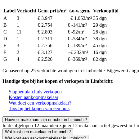
Label
Verkocht
Gem. prijs/m²
t.o.v. gem.
Verkooptijd
A
3
€ 3.947
+€ 1.052/m²
35 dgn
B
1
€ 2.754
€ -141/m²
29 dgn
C
11
€ 2.803
€ -92/m²
26 dgn
D
1
€ 2.311
€ -584/m²
38 dgn
E
3
€ 2.756
€ -139/m²
45 dgn
F
2
€ 3.127
+€ 232/m²
16 dgn
G
4
€ 2.526
€ -369/m²
82 dgn
Gebaseerd op 25 verkochte woningen in Limbricht · Bijgewerkt augu
Handige tips bij het kopen of verkopen in Limbricht:
Stappenplan huis verkopen
Kosten aankoopmakelaar
Wat doet een verkoopmakelaar?
Tips bij het kopen van een huis
Hoeveel makelaars zijn er actief in Limbricht?
In de afgelopen 12 maanden zijn er 12 makelaars actief geweest in 
Wat kost een makelaar in Limbricht?
Wat kost een aankoopmakelaar in Limbricht?