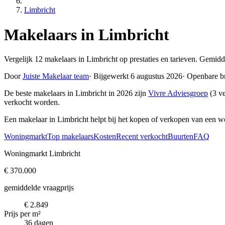
Limbricht
Makelaars in Limbricht
Vergelijk 12 makelaars in Limbricht op prestaties en tarieven. Gemidd
Door
Juiste Makelaar team
·
Bijgewerkt 6 augustus 2026
·
Openbare b
De beste makelaars in Limbricht in 2026 zijn
Vivre Adviesgroep
(3 ve
verkocht worden.
Een makelaar in Limbricht helpt bij het kopen of verkopen van een w
Woningmarkt
Top makelaars
Kosten
Recent verkocht
Buurten
FAQ
Woningmarkt Limbricht
€ 370.000
gemiddelde vraagprijs
€ 2.849
Prijs per m²
36 dagen