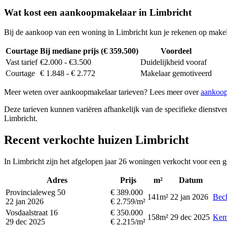
Wat kost een aankoopmakelaar in Limbricht
Bij de aankoop van een woning in Limbricht kun je rekenen op make
Courtage
Bij mediane prijs (€ 359.500)
Voordeel
Vast tarief
€2.000 - €3.500
Duidelijkheid vooraf
Courtage
€ 1.848 - € 2.772
Makelaar gemotiveerd
Meer weten over aankoopmakelaar tarieven? Lees meer over
aankoop
Deze tarieven kunnen variëren afhankelijk van de specifieke dienstverl
Limbricht.
Recent verkochte huizen Limbricht
In Limbricht zijn het afgelopen jaar 26 woningen verkocht voor een g
Adres
Prijs
m²
Datum
Provincialeweg 50
€ 389.000
141m²
22 jan 2026
Beck
22 jan 2026
€ 2.759/m²
Vosdaalstraat 16
€ 350.000
158m²
29 dec 2025
Kem
29 dec 2025
€ 2.215/m²