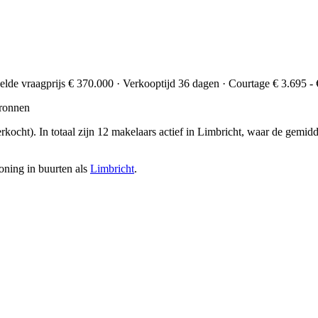
elde vraagprijs € 370.000 · Verkooptijd 36 dagen · Courtage € 3.695 - 
ronnen
rkocht)
. In totaal zijn 12 makelaars actief in Limbricht, waar de gem
oning in buurten als
Limbricht
.