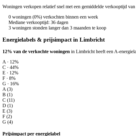
Woningen verkopen relatief snel met een gemiddelde verkooptijd van 
0 woningen (0%) verkochten binnen een week
Mediane verkooptijd: 36 dagen
3 woningen stonden langer dan 3 maanden te koop
Energielabels & prijsimpact in Limbricht
12% van de verkochte woningen
in Limbricht heeft een A-energiela
A · 12%
C · 44%
E · 12%
F · 8%
G · 16%
A (3)
B (1)
C (11)
D (1)
E (3)
F (2)
G (4)
Prijsimpact per energielabel