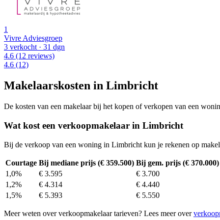
1
Vivre Adviesgroep
3 verkocht
· 31 dgn
4.6
(12 reviews)
4.6
(12)
Makelaarskosten in Limbricht
De kosten van een makelaar bij het kopen of verkopen van een woning v
Wat kost een verkoopmakelaar in Limbricht
Bij de verkoop van een woning in Limbricht kun je rekenen op makel
Courtage
Bij mediane prijs (€ 359.500)
Bij gem. prijs (€ 370.000)
1,0%
€ 3.595
€ 3.700
1,2%
€ 4.314
€ 4.440
1,5%
€ 5.393
€ 5.550
Meer weten over verkoopmakelaar tarieven? Lees meer over
verkoop