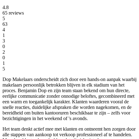
4.8
65 reviews
5
63
4
1
3
0
2
0
1
5
Dop Makelaars onderscheidt zich door een hands-on aanpak waarbij
makelaars persoonlijk betrokken blijven in elk stadium van het
proces. Benjamin Dop en zijn team staan bekend om hun directe,
eerlijke communicatie zonder onnodige beloftes, gecombineerd met
een warm en toegankelijk karakter. Klanten waarderen vooral de
snelle reacties, duidelijke afspraken die worden nagekomen, en de
bereidheid om buiten kantooruren beschikbaar te zijn – zelfs voor
bezichtigingen in het weekend of 's avonds.
Het team denkt actief mee met klanten en ontneemt hen zorgen door
alle stappen van aankoop tot verkoop professioneel af te handelen.