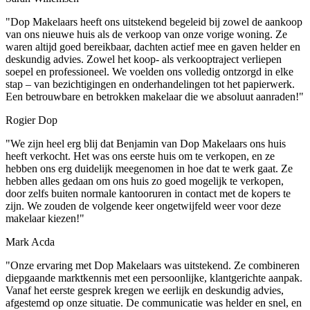
"Dop Makelaars heeft ons uitstekend begeleid bij zowel de aankoop
van ons nieuwe huis als de verkoop van onze vorige woning. Ze
waren altijd goed bereikbaar, dachten actief mee en gaven helder en
deskundig advies. Zowel het koop- als verkooptraject verliepen
soepel en professioneel. We voelden ons volledig ontzorgd in elke
stap – van bezichtigingen en onderhandelingen tot het papierwerk.
Een betrouwbare en betrokken makelaar die we absoluut aanraden!"
Rogier Dop
"We zijn heel erg blij dat Benjamin van Dop Makelaars ons huis
heeft verkocht. Het was ons eerste huis om te verkopen, en ze
hebben ons erg duidelijk meegenomen in hoe dat te werk gaat. Ze
hebben alles gedaan om ons huis zo goed mogelijk te verkopen,
door zelfs buiten normale kantooruren in contact met de kopers te
zijn. We zouden de volgende keer ongetwijfeld weer voor deze
makelaar kiezen!"
Mark Acda
"Onze ervaring met Dop Makelaars was uitstekend. Ze combineren
diepgaande marktkennis met een persoonlijke, klantgerichte aanpak.
Vanaf het eerste gesprek kregen we eerlijk en deskundig advies,
afgestemd op onze situatie. De communicatie was helder en snel, en