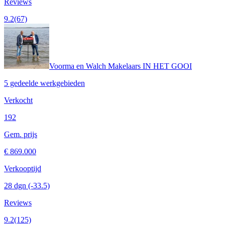
Reviews
9.2
(67)
Voorma en Walch Makelaars IN HET GOOI
5 gedeelde werkgebieden
Verkocht
192
Gem. prijs
€ 869.000
Verkooptijd
28 dgn
(-33.5)
Reviews
9.2
(125)