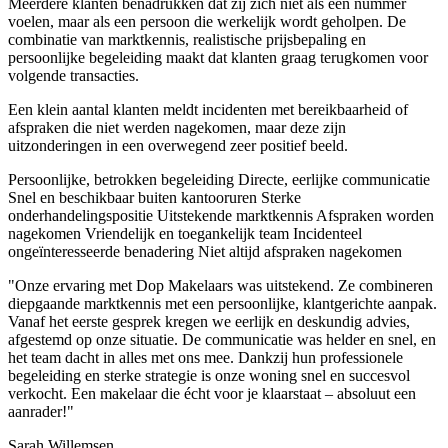
Meerdere klanten benadrukken dat zij zich niet als een nummer
voelen, maar als een persoon die werkelijk wordt geholpen. De
combinatie van marktkennis, realistische prijsbepaling en
persoonlijke begeleiding maakt dat klanten graag terugkomen voor
volgende transacties.
Een klein aantal klanten meldt incidenten met bereikbaarheid of
afspraken die niet werden nagekomen, maar deze zijn
uitzonderingen in een overwegend zeer positief beeld.
Persoonlijke, betrokken begeleiding
Directe, eerlijke communicatie
Snel en beschikbaar buiten kantooruren
Sterke
onderhandelingspositie
Uitstekende marktkennis
Afspraken worden
nagekomen
Vriendelijk en toegankelijk team
Incidenteel
ongeïnteresseerde benadering
Niet altijd afspraken nagekomen
"Onze ervaring met Dop Makelaars was uitstekend. Ze combineren
diepgaande marktkennis met een persoonlijke, klantgerichte aanpak.
Vanaf het eerste gesprek kregen we eerlijk en deskundig advies,
afgestemd op onze situatie. De communicatie was helder en snel, en
het team dacht in alles met ons mee. Dankzij hun professionele
begeleiding en sterke strategie is onze woning snel en succesvol
verkocht. Een makelaar die écht voor je klaarstaat – absoluut een
aanrader!"
Sarah Willemsen