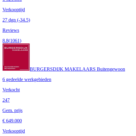
Verkooptijd
27 dgn
(-34.5)
Reviews
8.8
(1061)
BURGERSDIJK MAKELAARS Buitengewoon
6 gedeelde werkgebieden
Verkocht
247
Gem. prijs
€ 649.000
Verkooptijd