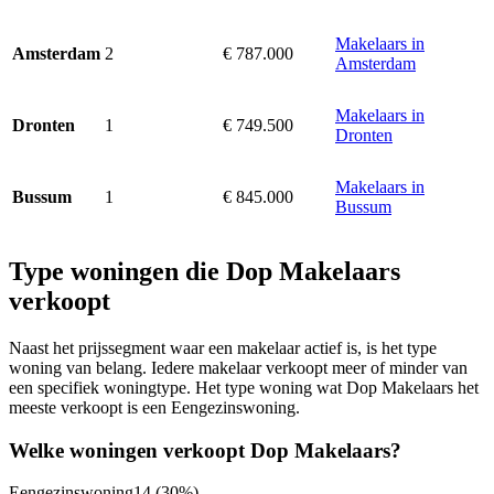
Makelaars in
2
€ 787.000
Amsterdam
Amsterdam
Makelaars in
1
€ 749.500
Dronten
Dronten
Makelaars in
1
€ 845.000
Bussum
Bussum
Type woningen die Dop Makelaars
verkoopt
Naast het prijssegment waar een makelaar actief is, is het type
woning van belang. Iedere makelaar verkoopt meer of minder van
een specifiek woningtype. Het type woning wat Dop Makelaars het
meeste verkoopt is een Eengezinswoning.
Welke woningen verkoopt Dop Makelaars?
Eengezinswoning
14
(30%)