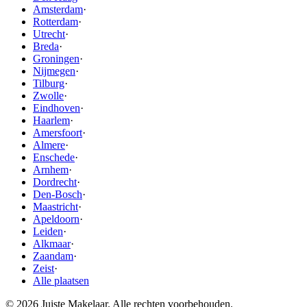
Amsterdam
·
Rotterdam
·
Utrecht
·
Breda
·
Groningen
·
Nijmegen
·
Tilburg
·
Zwolle
·
Eindhoven
·
Haarlem
·
Amersfoort
·
Almere
·
Enschede
·
Arnhem
·
Dordrecht
·
Den-Bosch
·
Maastricht
·
Apeldoorn
·
Leiden
·
Alkmaar
·
Zaandam
·
Zeist
·
Alle plaatsen
© 2026 Juiste Makelaar. Alle rechten voorbehouden.