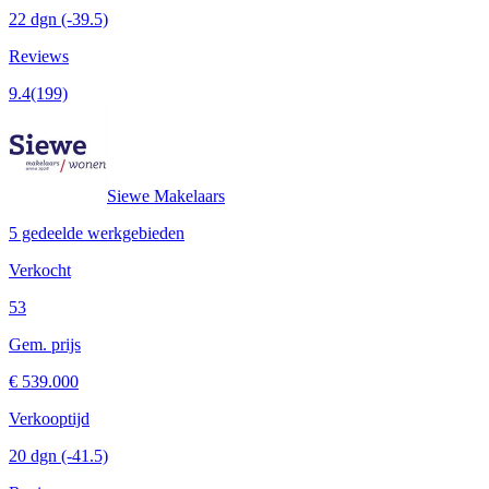
22 dgn
(-39.5)
Reviews
9.4
(199)
Siewe Makelaars
5 gedeelde werkgebieden
Verkocht
53
Gem. prijs
€ 539.000
Verkooptijd
20 dgn
(-41.5)