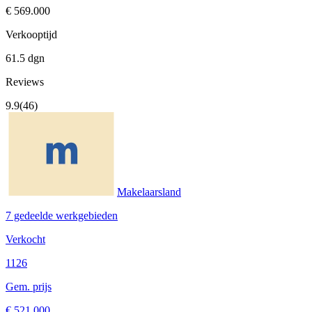
€ 569.000
Verkooptijd
61.5 dgn
Reviews
9.9
(46)
Makelaarsland
7 gedeelde werkgebieden
Verkocht
1126
Gem. prijs
€ 521.000