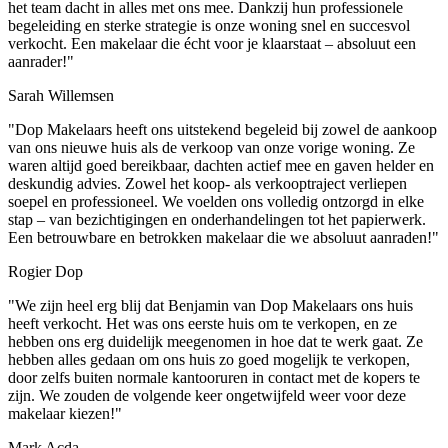
het team dacht in alles met ons mee. Dankzij hun professionele
begeleiding en sterke strategie is onze woning snel en succesvol
verkocht. Een makelaar die écht voor je klaarstaat – absoluut een
aanrader!"
Sarah Willemsen
"Dop Makelaars heeft ons uitstekend begeleid bij zowel de aankoop
van ons nieuwe huis als de verkoop van onze vorige woning. Ze
waren altijd goed bereikbaar, dachten actief mee en gaven helder en
deskundig advies. Zowel het koop- als verkooptraject verliepen
soepel en professioneel. We voelden ons volledig ontzorgd in elke
stap – van bezichtigingen en onderhandelingen tot het papierwerk.
Een betrouwbare en betrokken makelaar die we absoluut aanraden!"
Rogier Dop
"We zijn heel erg blij dat Benjamin van Dop Makelaars ons huis
heeft verkocht. Het was ons eerste huis om te verkopen, en ze
hebben ons erg duidelijk meegenomen in hoe dat te werk gaat. Ze
hebben alles gedaan om ons huis zo goed mogelijk te verkopen,
door zelfs buiten normale kantooruren in contact met de kopers te
zijn. We zouden de volgende keer ongetwijfeld weer voor deze
makelaar kiezen!"
Mark Acda