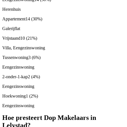
Herenhuis
Appartement
14
(30%)
Galerijflat
Vrijstaand
10
(21%)
Villa, Eengezinswoning
Tussenwoning
3
(6%)
Eengezinswoning
2-onder-1-kap
2
(4%)
Eengezinswoning
Hoekwoning
1
(2%)
Eengezinswoning
Hoe presteert Dop Makelaars in
Lelystad?