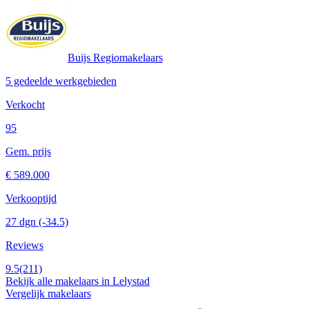
Buijs Regiomakelaars
5 gedeelde werkgebieden
Verkocht
95
Gem. prijs
€ 589.000
Verkooptijd
27 dgn
(-34.5)
Reviews
9.5
(211)
Bekijk alle makelaars in Lelystad
Vergelijk makelaars