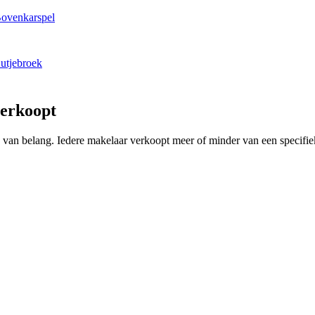
Bovenkarspel
utjebroek
verkoopt
ing van belang. Iedere makelaar verkoopt meer of minder van een speci