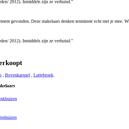
eden/ 2012). Inmiddels zijn ze verhuisd."
tement gevonden. Deze makelaars denken tenminste echt met je mee. Wij
eden/ 2012). Inmiddels zijn ze verhuisd."
erkoopt
n
,
Bovenkarspel
,
Lutjebroek
.
kelaars
Enkhuizen
Venhuizen