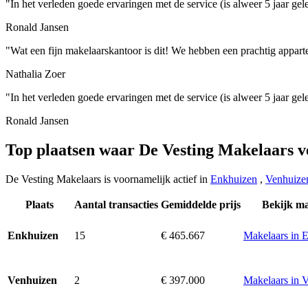
"In het verleden goede ervaringen met de service (is alweer 5 jaar gel
Ronald Jansen
"Wat een fijn makelaarskantoor is dit! We hebben een prachtig appar
Nathalia Zoer
"In het verleden goede ervaringen met de service (is alweer 5 jaar gel
Ronald Jansen
Top plaatsen waar De Vesting Makelaars v
De Vesting Makelaars is voornamelijk actief in
Enkhuizen
,
Venhuize
Plaats
Aantal transacties
Gemiddelde prijs
Bekijk ma
15
€ 465.667
Makelaars in 
Enkhuizen
2
€ 397.000
Makelaars in 
Venhuizen