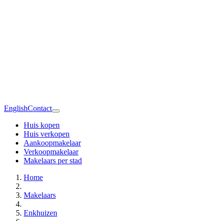
English
Contact
Huis kopen
Huis verkopen
Aankoopmakelaar
Verkoopmakelaar
Makelaars per stad
Home
Makelaars
Enkhuizen