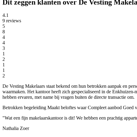
Dit zeggen klanten over De Vesting Makel
4.1
9 reviews
5
8
4
4
3
1
2
1
1
2
De Vesting Makelaars staat bekend om hun betrokken aanpak en perso
waarmaken. Het kantoor heeft zich gespecialiseerd in de Enkhuizen-m
hebben ervaren, met name bij vragen buiten de directe transactie om.
Betrokken begeleiding
Maakt beloftes waar
Compleet aanbod
Goed v
"Wat een fijn makelaarskantoor is dit! We hebben een prachtig appar
Nathalia Zoer