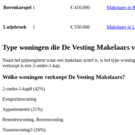
1
€ 410.000
Makelaars in 
Bovenkarspel
1
€ 550.000
Makelaars in L
Lutjebroek
Type woningen die De Vesting Makelaars 
Naast het prijssegment waar een makelaar actief is, is het type won
verkoopt is een 2-onder-1-kap.
Welke woningen verkoopt De Vesting Makelaars?
2-onder-1-kap
8
(42%)
Eengezinswoning
Appartement
4
(21%)
Benedenwoning, Bovenwoning
Tussenwoning
3
(16%)