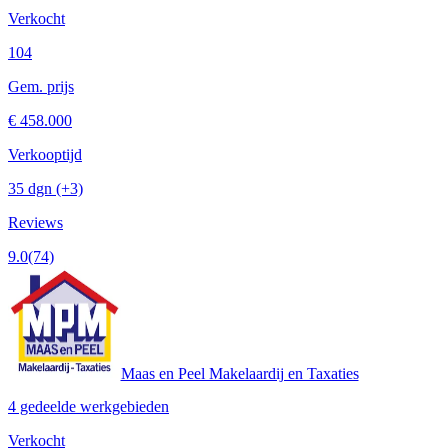
Verkocht
104
Gem. prijs
€ 458.000
Verkooptijd
35 dgn
(+3)
Reviews
9.0
(74)
Maas en Peel Makelaardij en Taxaties
4 gedeelde werkgebieden
Verkocht