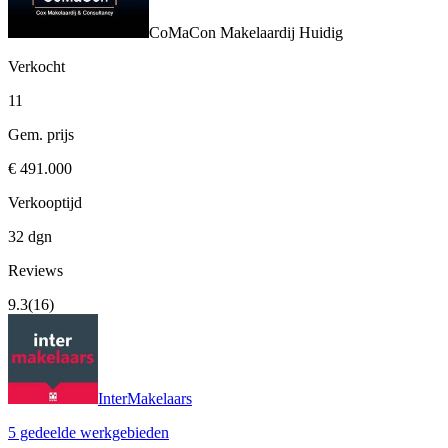
CoMaCon Makelaardij
Huidig
Verkocht
11
Gem. prijs
€ 491.000
Verkooptijd
32 dgn
Reviews
9.3
(16)
InterMakelaars
5 gedeelde werkgebieden