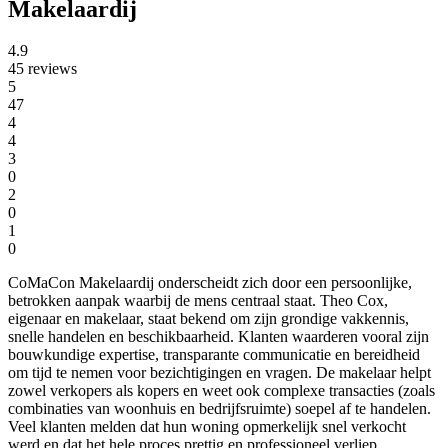
Makelaardij
4.9
45 reviews
5
47
4
4
3
0
2
0
1
0
CoMaCon Makelaardij onderscheidt zich door een persoonlijke,
betrokken aanpak waarbij de mens centraal staat. Theo Cox,
eigenaar en makelaar, staat bekend om zijn grondige vakkennis,
snelle handelen en beschikbaarheid. Klanten waarderen vooral zijn
bouwkundige expertise, transparante communicatie en bereidheid
om tijd te nemen voor bezichtigingen en vragen. De makelaar helpt
zowel verkopers als kopers en weet ook complexe transacties (zoals
combinaties van woonhuis en bedrijfsruimte) soepel af te handelen.
Veel klanten melden dat hun woning opmerkelijk snel verkocht
werd en dat het hele proces prettig en professioneel verliep.