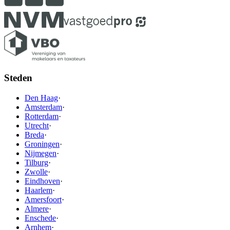
Steden
Den Haag
·
Amsterdam
·
Rotterdam
·
Utrecht
·
Breda
·
Groningen
·
Nijmegen
·
Tilburg
·
Zwolle
·
Eindhoven
·
Haarlem
·
Amersfoort
·
Almere
·
Enschede
·
Arnhem
·