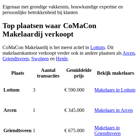
Eigenaar met grondige vakkennis, bouwkundige expertise en
persoonlijke betrokkenheid bij klanten
Top plaatsen waar CoMaCon
Makelaardij verkoopt
CoMaCon Makelaardij is het meest actief in
Lottum
. Dit
makelaarskantoor verkoopt verder ook in andere plaatsen als
Arcen
,
Griendtsveen
,
Swolgen
en
Heide
.
Aantal
Gemiddelde
Plaats
Bekijk makelaars
transacties
prijs
3
€ 590.000
Makelaars in Lottum
Lottum
1
€ 345.000
Makelaars in Arcen
Arcen
Makelaars in
1
€ 675.000
Griendtsveen
Griendtsveen