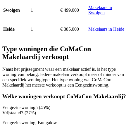
Makelaars in
1
€ 499.000
Swolgen
Swolgen
1
€ 385.000
Makelaars in Heide
Heide
Type woningen die CoMaCon
Makelaardij verkoopt
Naast het prijssegment waar een makelaar actief is, is het type
woning van belang. Iedere makelaar verkoopt meer of minder van
een specifiek woningtype. Het type woning wat CoMaCon
Makelaardij het meeste verkoopt is een Eengezinswoning.
Welke woningen verkoopt CoMaCon Makelaardij?
Eengezinswoning
5
(45%)
Vrijstaand
3
(27%)
Eengezinswoning, Bungalow