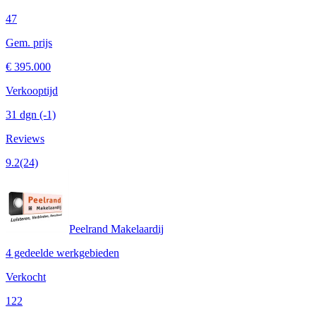
47
Gem. prijs
€ 395.000
Verkooptijd
31 dgn
(-1)
Reviews
9.2
(24)
Peelrand Makelaardij
4 gedeelde werkgebieden
Verkocht
122