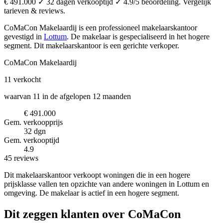
€ 491.000 ✓ 32 dagen verkooptijd ✓ 4.9/5 beoordeling. Vergelijk
tarieven & reviews.
CoMaCon Makelaardij is een professioneel makelaarskantoor
gevestigd in
Lottum
.
De makelaar is gespecialiseerd in het hogere
segment.
Dit makelaarskantoor is een gerichte verkoper.
CoMaCon Makelaardij
11
verkocht
waarvan 11 in de afgelopen 12 maanden
€ 491.000
Gem. verkoopprijs
32 dgn
Gem. verkooptijd
4.9
45 reviews
Dit makelaarskantoor verkoopt woningen die in een hogere
prijsklasse vallen ten opzichte van andere woningen in Lottum en
omgeving. De makelaar is actief in een hogere segment.
Dit zeggen klanten over CoMaCon