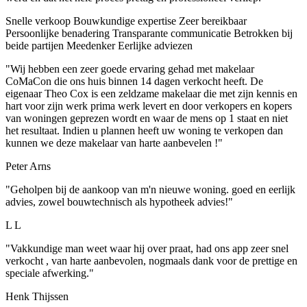
Snelle verkoop
Bouwkundige expertise
Zeer bereikbaar
Persoonlijke benadering
Transparante communicatie
Betrokken bij
beide partijen
Meedenker
Eerlijke adviezen
"Wij hebben een zeer goede ervaring gehad met makelaar
CoMaCon die ons huis binnen 14 dagen verkocht heeft. De
eigenaar Theo Cox is een zeldzame makelaar die met zijn kennis en
hart voor zijn werk prima werk levert en door verkopers en kopers
van woningen geprezen wordt en waar de mens op 1 staat en niet
het resultaat. Indien u plannen heeft uw woning te verkopen dan
kunnen we deze makelaar van harte aanbevelen !"
Peter Arns
"Geholpen bij de aankoop van m'n nieuwe woning. goed en eerlijk
advies, zowel bouwtechnisch als hypotheek advies!"
L L
"Vakkundige man weet waar hij over praat, had ons app zeer snel
verkocht , van harte aanbevolen, nogmaals dank voor de prettige en
speciale afwerking."
Henk Thijssen