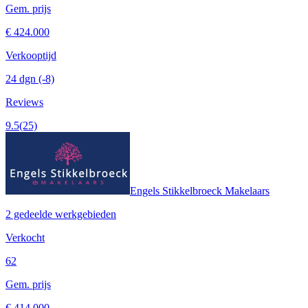
Gem. prijs
€ 424.000
Verkooptijd
24 dgn
(-8)
Reviews
9.5
(25)
Engels Stikkelbroeck Makelaars
2 gedeelde werkgebieden
Verkocht
62
Gem. prijs
€ 414.000