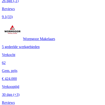
26 dgn
(-1)
Reviews
9.1
(33)
Wormgoor Makelaars
5 gedeelde werkgebieden
Verkocht
62
Gem. prijs
€ 424.000
Verkooptijd
30 dgn
(+3)
Reviews