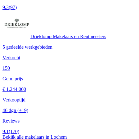
9.3
(97)
Drieklomp Makelaars en Rentmeesters
5 gedeelde werkgebieden
Verkocht
150
Gem. prijs
€ 1.244.000
Verkooptijd
46 dgn
(+19)
Reviews
9.1
(170)
Bekijk alle makelaars in Lochem