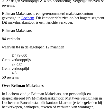
✓ 27 dagen verkooptijd ✓ 4.8/5 beoordeling. Vergelijk tarieven &
reviews.
Beltman Makelaars is een gerenommeerd makelaarskantoor
gevestigd in
Lochem
.
Dit kantoor richt zich op het hogere segment.
Dit makelaarskantoor is een gerichte verkoper.
Beltman Makelaars
84
verkocht
waarvan 84 in de afgelopen 12 maanden
€ 479.000
Gem. verkoopprijs
27 dgn
Gem. verkooptijd
4.8
50 reviews
Over Beltman Makelaars
In Lochem vind je Beltman Makelaars, een persoonlijk en
gespecialiseerd NVM-makelaarskantoor. Met twee vestigingen in
Lochem en Borculo staat dit kantoor klaar om je te begeleiden bij
het verkopen, aankopen, taxeren of verhuren van woningen,