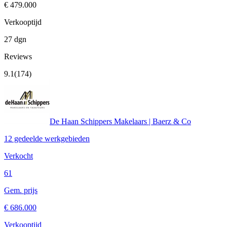
€ 479.000
Verkooptijd
27 dgn
Reviews
9.1
(174)
De Haan Schippers Makelaars | Baerz & Co
12 gedeelde werkgebieden
Verkocht
61
Gem. prijs
€ 686.000
Verkooptijd