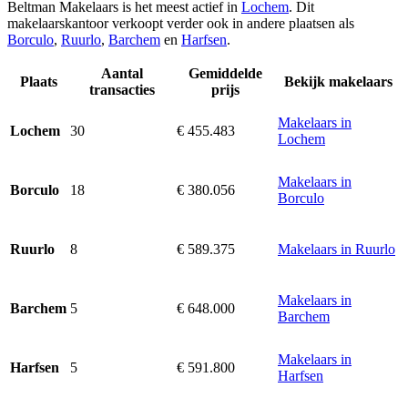
Beltman Makelaars is het meest actief in
Lochem
. Dit
makelaarskantoor verkoopt verder ook in andere plaatsen als
Borculo
,
Ruurlo
,
Barchem
en
Harfsen
.
Aantal
Gemiddelde
Plaats
Bekijk makelaars
transacties
prijs
Makelaars in
30
€ 455.483
Lochem
Lochem
Makelaars in
18
€ 380.056
Borculo
Borculo
8
€ 589.375
Makelaars in Ruurlo
Ruurlo
Makelaars in
5
€ 648.000
Barchem
Barchem
Makelaars in
5
€ 591.800
Harfsen
Harfsen