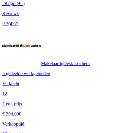
28 dgn
(+1)
Reviews
9.3
(472)
MakelaardijDesk Lochem
5 gedeelde werkgebieden
Verkocht
12
Gem. prijs
€ 394.000
Verkooptijd