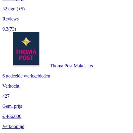
32 dgn
(+5)
Reviews
9.3
(73)
Thoma Post Makelaars
6 gedeelde werkgebieden
Verkocht
427
Gem. prijs
€ 466.000
Verkooptijd