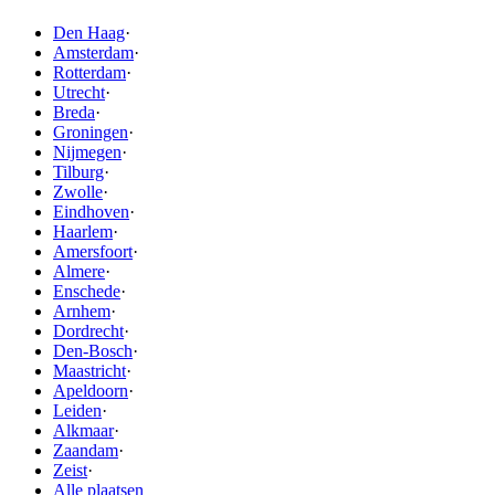
Den Haag
·
Amsterdam
·
Rotterdam
·
Utrecht
·
Breda
·
Groningen
·
Nijmegen
·
Tilburg
·
Zwolle
·
Eindhoven
·
Haarlem
·
Amersfoort
·
Almere
·
Enschede
·
Arnhem
·
Dordrecht
·
Den-Bosch
·
Maastricht
·
Apeldoorn
·
Leiden
·
Alkmaar
·
Zaandam
·
Zeist
·
Alle plaatsen