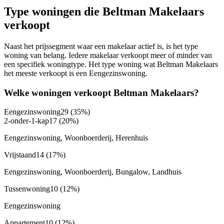
Type woningen die Beltman Makelaars
verkoopt
Naast het prijssegment waar een makelaar actief is, is het type
woning van belang. Iedere makelaar verkoopt meer of minder van
een specifiek woningtype. Het type woning wat Beltman Makelaars
het meeste verkoopt is een Eengezinswoning.
Welke woningen verkoopt Beltman Makelaars?
Eengezinswoning
29
(35%)
2-onder-1-kap
17
(20%)
Eengezinswoning, Woonboerderij, Herenhuis
Vrijstaand
14
(17%)
Eengezinswoning, Woonboerderij, Bungalow, Landhuis
Tussenwoning
10
(12%)
Eengezinswoning
Appartement
10
(12%)