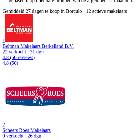
— gebaseerd op openbare bronnen van de afgelopen 12 maanden.
Gemiddeld 27 dagen te koop in Borculo
·
12 actieve makelaars
1
Beltman Makelaars Berkelland B.V.
22 verkocht
· 31 dgn
4.8
(50 reviews)
4.8
(50)
2
Scheers Roes Makelaars
9 verkocht
· 26 dgn