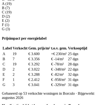
A (19)
B (7)
C (19)
D (2)
E (2)
F (1)
G (3)
Prijsimpact per energielabel
Label
Verkocht
Gem. prijs/m²
t.o.v. gem.
Verkooptijd
A
19
€ 3.600
+€ 230/m²
25 dgn
B
7
€ 3.356
€ -14/m²
27 dgn
C
19
€ 3.292
€ -78/m²
28 dgn
D
2
€ 3.022
€ -348/m²
22 dgn
E
2
€ 3.288
€ -82/m²
32 dgn
F
1
€ 2.412
€ -958/m²
31 dgn
G
3
€ 3.041
€ -329/m²
31 dgn
Gebaseerd op 53 verkochte woningen in Borculo · Bijgewerkt
augustus 2026