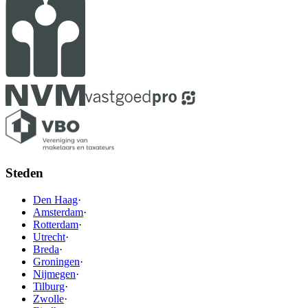
Steden
Den Haag
·
Amsterdam
·
Rotterdam
·
Utrecht
·
Breda
·
Groningen
·
Nijmegen
·
Tilburg
·
Zwolle
·