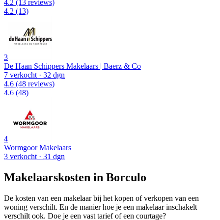
4.2
(13 reviews)
4.2
(13)
3
De Haan Schippers Makelaars | Baerz & Co
7 verkocht
· 32 dgn
4.6
(48 reviews)
4.6
(48)
4
Wormgoor Makelaars
3 verkocht
· 31 dgn
Makelaarskosten in Borculo
De kosten van een makelaar bij het kopen of verkopen van een
woning verschilt. En de manier hoe je een makelaar inschakelt
verschilt ook. Doe je een vast tarief of een courtage?