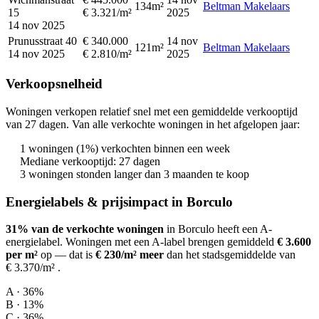
134m²
Beltman Makelaars
15
€ 3.321/m²
2025
14 nov 2025
Prunusstraat 40
€ 340.000
14 nov
121m²
Beltman Makelaars
14 nov 2025
€ 2.810/m²
2025
Verkoopsnelheid
Woningen verkopen relatief snel met een gemiddelde verkooptijd
van 27 dagen. Van alle verkochte woningen in het afgelopen jaar:
1 woningen (1%) verkochten binnen een week
Mediane verkooptijd: 27 dagen
3 woningen stonden langer dan 3 maanden te koop
Energielabels & prijsimpact in Borculo
31% van de verkochte woningen
in Borculo heeft een A-
energielabel.
Woningen met een A-label brengen gemiddeld
€ 3.600
per m²
op
— dat is
€ 230/m² meer
dan het stadsgemiddelde van
€ 3.370/m²
.
A · 36%
B · 13%
C · 36%