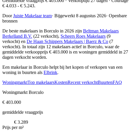
Gemiddelde vraagprijs € 403.000 · Verkooptijd 27 dagen · Courtage
€ 4.033 - € 5.243.
Door
Juiste Makelaar team
·
Bijgewerkt 8 augustus 2026
·
Openbare
bronnen
De beste makelaars in Borculo in 2026 zijn
Beltman Makelaars
Berkelland B.V.
(22 verkocht),
Scheers Roes Makelaars
(9
verkocht) en
De Haan Schippers Makelaars | Baerz & Co
(7
verkocht)
. In totaal zijn 12 makelaars actief in Borculo, waar de
gemiddelde verkoopprijs € 403.000 is en woningen gemiddeld in 27
dagen verkocht worden.
Een makelaar in Borculo helpt bij het kopen of verkopen van een
woning in buurten als
Elbrink
.
Woningmarkt
Top makelaars
Kosten
Recent verkocht
Buurten
FAQ
Woningmarkt Borculo
€ 403.000
gemiddelde vraagprijs
€ 3.289
Prijs per m²