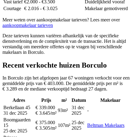
Vast tarief
€2.000 - €3.500
Duidelijkheid vooraf
Courtage
€ 2.016 - € 3.025
Makelaar gemotiveerd
Meer weten over aankoopmakelaar tarieven? Lees meer over
aankoopmakelaar tarieven
Deze tarieven kunnen variëren afhankelijk van de specifieke
dienstverlening en de complexiteit van de transactie. Het is altijd
verstandig om meerdere offertes op te vragen bij verschillende
makelaars in Borculo.
Recent verkochte huizen Borculo
In Borculo zijn het afgelopen jaar 67 woningen verkocht voor een
gemiddelde prijs van € 403.000. De gemiddelde prijs per m² is
€ 3.289 en de mediane verkooptijd bedraagt 27 dagen.
Adres
Prijs
m²
Datum
Makelaar
Berkellaan 45
€ 339.000
31 dec
93m²
-
31 dec 2025
€ 3.645/m²
2025
Boomgaarden
€ 375.000
25 dec
15
107m²
Beltman Makelaars
€ 3.505/m²
2025
25 dec 2025