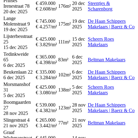
Prinses
€ 459.000
20 dec
Steentjes &
Irenestraat 78
176m²
€ 2.608/m²
2025
Scharenborg
20 dec 2025
Lange
€ 745.000
19 dec
De Haan Schippers
Molenstraat 9
175m²
€ 4.257/m²
2025
Makelaars | Baerz & Co
19 dec 2025
Lijsterbesstraat
€ 425.000
15 dec
Scheers Roes
25
111m²
€ 3.829/m²
2025
Makelaars
15 dec 2025
Tedinkweide
€ 365.000
6 dec
65
83m²
Beltman Makelaars
€ 4.398/m²
2025
6 dec 2025
Beukenlaan 22
€ 335.000
6 dec
De Haan Schippers
102m²
6 dec 2025
€ 3.284/m²
2025
Makelaars | Baerz & Co
Morsmanshof
€ 425.000
5 dec
Scheers Roes
31
138m²
€ 3.080/m²
2025
Makelaars
5 dec 2025
Boomgaarden
€ 539.000
28 nov
De Haan Schippers
27
123m²
€ 4.382/m²
2025
Makelaars | Baerz & Co
28 nov 2025
Slingestraat 4
€ 265.000
21 nov
77m²
Beltman Makelaars
21 nov 2025
€ 3.442/m²
2025
Graaf
Wichmanstraat
€ 445.000
14 nov