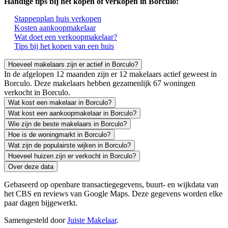
Handige tips bij het kopen of verkopen in Borculo:
Stappenplan huis verkopen
Kosten aankoopmakelaar
Wat doet een verkoopmakelaar?
Tips bij het kopen van een huis
Hoeveel makelaars zijn er actief in Borculo?
In de afgelopen 12 maanden zijn er 12 makelaars actief geweest in
Borculo. Deze makelaars hebben gezamenlijk 67 woningen
verkocht in Borculo.
Wat kost een makelaar in Borculo?
Wat kost een aankoopmakelaar in Borculo?
Wie zijn de beste makelaars in Borculo?
Hoe is de woningmarkt in Borculo?
Wat zijn de populairste wijken in Borculo?
Hoeveel huizen zijn er verkocht in Borculo?
Over deze data
Gebaseerd op openbare transactiegegevens, buurt- en wijkdata van
het CBS en reviews van Google Maps. Deze gegevens worden elke
paar dagen bijgewerkt.
Samengesteld door
Juiste Makelaar
.