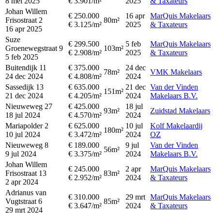
8 mei 2025
€ 3.901/m²
2025
& Taxateurs
Johan Willem
€ 250.000
16 apr
MarQuis Makelaars
Frisostraat 2
80m²
€ 3.125/m²
2025
& Taxateurs
16 apr 2025
Suze
€ 299.500
5 feb
MarQuis Makelaars
Groenewegstraat 9
103m²
€ 2.908/m²
2025
& Taxateurs
5 feb 2025
Buitendijk 11
€ 375.000
24 dec
78m²
VMK Makelaars
24 dec 2024
€ 4.808/m²
2024
Sassedijk 13
€ 635.000
21 dec
Van der Vinden
151m²
21 dec 2024
€ 4.205/m²
2024
Makelaars B.V.
Nieuweweg 27
€ 425.000
18 jul
93m²
Zuidstad Makelaars
18 jul 2024
€ 4.570/m²
2024
Mariapolder 2
€ 625.000
10 jul
Kolf Makelaardij
180m²
10 jul 2024
€ 3.472/m²
2024
OZ
Nieuweweg 8
€ 189.000
9 jul
Van der Vinden
56m²
9 jul 2024
€ 3.375/m²
2024
Makelaars B.V.
Johan Willem
€ 245.000
2 apr
MarQuis Makelaars
Frisostraat 13
83m²
€ 2.952/m²
2024
& Taxateurs
2 apr 2024
Adrianus van
€ 310.000
29 mrt
MarQuis Makelaars
Vugtstraat 6
85m²
€ 3.647/m²
2024
& Taxateurs
29 mrt 2024