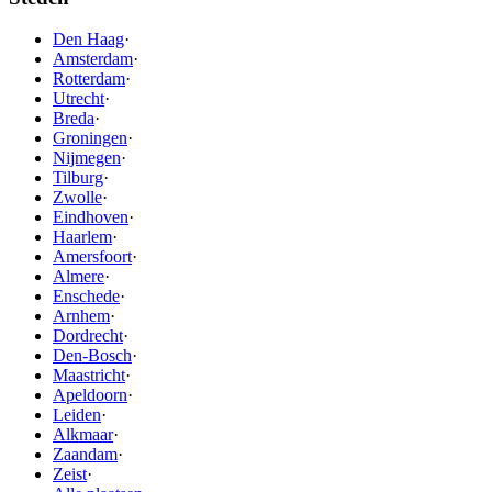
Den Haag
·
Amsterdam
·
Rotterdam
·
Utrecht
·
Breda
·
Groningen
·
Nijmegen
·
Tilburg
·
Zwolle
·
Eindhoven
·
Haarlem
·
Amersfoort
·
Almere
·
Enschede
·
Arnhem
·
Dordrecht
·
Den-Bosch
·
Maastricht
·
Apeldoorn
·
Leiden
·
Alkmaar
·
Zaandam
·
Zeist
·