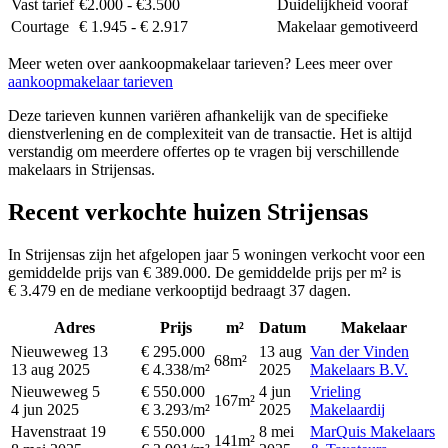
Vast tarief
€2.000 - €3.500
Duidelijkheid vooraf
Courtage
€ 1.945 - € 2.917
Makelaar gemotiveerd
Meer weten over aankoopmakelaar tarieven? Lees meer over
aankoopmakelaar tarieven
Deze tarieven kunnen variëren afhankelijk van de specifieke
dienstverlening en de complexiteit van de transactie. Het is altijd
verstandig om meerdere offertes op te vragen bij verschillende
makelaars in Strijensas.
Recent verkochte huizen Strijensas
In Strijensas zijn het afgelopen jaar 5 woningen verkocht voor een
gemiddelde prijs van € 389.000. De gemiddelde prijs per m² is
€ 3.479 en de mediane verkooptijd bedraagt 37 dagen.
Adres
Prijs
m²
Datum
Makelaar
Nieuweweg 13
€ 295.000
13 aug
Van der Vinden
68m²
13 aug 2025
€ 4.338/m²
2025
Makelaars B.V.
Nieuweweg 5
€ 550.000
4 jun
Vrieling
167m²
4 jun 2025
€ 3.293/m²
2025
Makelaardij
Havenstraat 19
€ 550.000
8 mei
MarQuis Makelaars
141m²