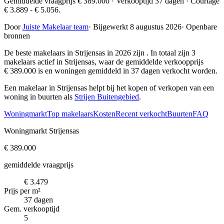
Gemiddelde vraagprijs € 389.000 · Verkooptijd 37 dagen · Courtage
€ 3.889 - € 5.056.
Door
Juiste Makelaar team
·
Bijgewerkt 8 augustus 2026
·
Openbare
bronnen
De beste makelaars in Strijensas in 2026 zijn
. In totaal zijn 3
makelaars actief in Strijensas, waar de gemiddelde verkoopprijs
€ 389.000 is en woningen gemiddeld in 37 dagen verkocht worden.
Een makelaar in Strijensas helpt bij het kopen of verkopen van een
woning in buurten als
Strijen Buitengebied
.
Woningmarkt
Top makelaars
Kosten
Recent verkocht
Buurten
FAQ
Woningmarkt Strijensas
€ 389.000
gemiddelde vraagprijs
€ 3.479
Prijs per m²
37 dagen
Gem. verkooptijd
5