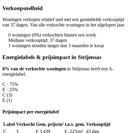
Verkoopsnelheid
Woningen verkopen relatief snel met een gemiddelde verkooptijd
van 37 dagen. Van alle verkochte woningen in het afgelopen jaar:
0 woningen (0%) verkochten binnen een week
Mediane verkooptijd: 37 dagen
1 woningen stonden langer dan 3 maanden te koop
Energielabels & prijsimpact in Strijensas
0% van de verkochte woningen
in Strijensas heeft een A-
energielabel.
C · 75%
E · 25%
C (3)
E (1)
Prijsimpact per energielabel
Label
Verkocht
Gem. prijs/m²
t.o.v. gem.
Verkooptijd
C
3
€ 3.439
€ -225/m²
43 dgn