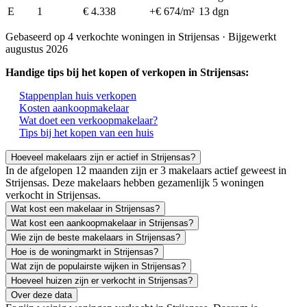
E
1
€ 4.338
+€ 674/m²
13 dgn
Gebaseerd op 4 verkochte woningen in Strijensas · Bijgewerkt
augustus 2026
Handige tips bij het kopen of verkopen in Strijensas:
Stappenplan huis verkopen
Kosten aankoopmakelaar
Wat doet een verkoopmakelaar?
Tips bij het kopen van een huis
Hoeveel makelaars zijn er actief in Strijensas?
In de afgelopen 12 maanden zijn er 3 makelaars actief geweest in
Strijensas. Deze makelaars hebben gezamenlijk 5 woningen
verkocht in Strijensas.
Wat kost een makelaar in Strijensas?
Wat kost een aankoopmakelaar in Strijensas?
Wie zijn de beste makelaars in Strijensas?
Hoe is de woningmarkt in Strijensas?
Wat zijn de populairste wijken in Strijensas?
Hoeveel huizen zijn er verkocht in Strijensas?
Over deze data