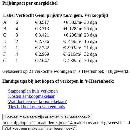
Prijsimpact per energielabel
Label
Verkocht
Gem. prijs/m²
t.o.v. gem.
Verkooptijd
A
6
€ 3.517
+€ 332/m²
33 dgn
B
4
€ 3.313
+€ 128/m²
56 dgn
C
3
€ 3.421
+€ 236/m²
28 dgn
D
2
€ 2.736
€ -449/m²
16 dgn
E
1
€ 2.282
€ -903/m²
21 dgn
F
4
€ 2.969
€ -216/m²
32 dgn
G
1
€ 2.647
€ -538/m²
70 dgn
Gebaseerd op 21 verkochte woningen in 's-Heerenhoek · Bijgewerkt
Handige tips bij het kopen of verkopen in 's-Heerenhoek:
Stappenplan huis verkopen
Kosten aankoopmakelaar
Wat doet een verkoopmakelaar?
Tips bij het kopen van een huis
Hoeveel makelaars zijn er actief in 's-Heerenhoek?
In de afgelopen 12 maanden zijn er 14 makelaars actief geweest in 
Wat kost een makelaar in 's-Heerenhoek?