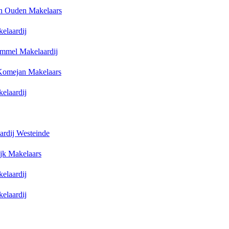
n Ouden Makelaars
elaardij
immel Makelaardij
Komejan Makelaars
elaardij
ardij Westeinde
ijk Makelaars
elaardij
elaardij