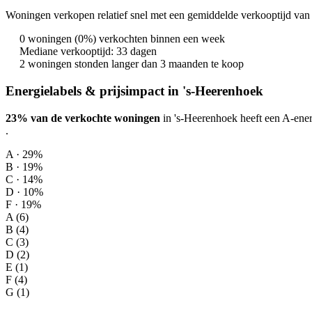
Woningen verkopen relatief snel met een gemiddelde verkooptijd van 
0 woningen (0%) verkochten binnen een week
Mediane verkooptijd: 33 dagen
2 woningen stonden langer dan 3 maanden te koop
Energielabels & prijsimpact in 's-Heerenhoek
23% van de verkochte woningen
in 's-Heerenhoek heeft een A-ener
.
A · 29%
B · 19%
C · 14%
D · 10%
F · 19%
A (6)
B (4)
C (3)
D (2)
E (1)
F (4)
G (1)