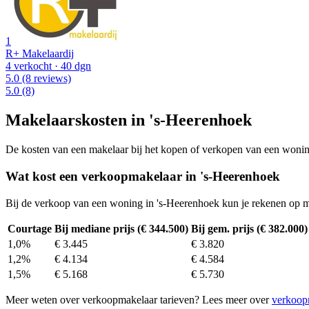
1
R+ Makelaardij
4 verkocht
· 40 dgn
5.0
(8 reviews)
5.0
(8)
Makelaarskosten in 's-Heerenhoek
De kosten van een makelaar bij het kopen of verkopen van een woning v
Wat kost een verkoopmakelaar in 's-Heerenhoek
Bij de verkoop van een woning in 's-Heerenhoek kun je rekenen op 
Courtage
Bij mediane prijs (€ 344.500)
Bij gem. prijs (€ 382.000)
1,0%
€ 3.445
€ 3.820
1,2%
€ 4.134
€ 4.584
1,5%
€ 5.168
€ 5.730
Meer weten over verkoopmakelaar tarieven? Lees meer over
verkoop