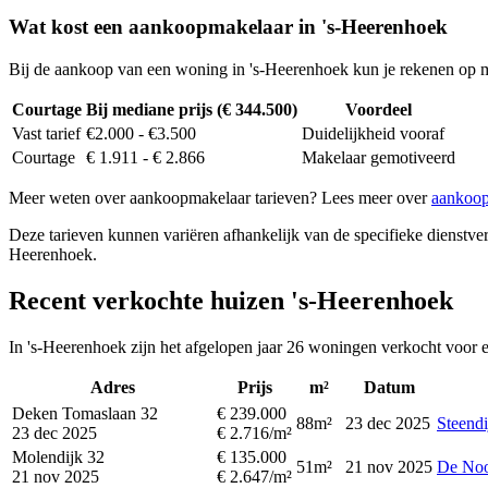
Wat kost een aankoopmakelaar in 's-Heerenhoek
Bij de aankoop van een woning in 's-Heerenhoek kun je rekenen op 
Courtage
Bij mediane prijs (€ 344.500)
Voordeel
Vast tarief
€2.000 - €3.500
Duidelijkheid vooraf
Courtage
€ 1.911 - € 2.866
Makelaar gemotiveerd
Meer weten over aankoopmakelaar tarieven? Lees meer over
aankoop
Deze tarieven kunnen variëren afhankelijk van de specifieke dienstverl
Heerenhoek.
Recent verkochte huizen 's-Heerenhoek
In 's-Heerenhoek zijn het afgelopen jaar 26 woningen verkocht voor 
Adres
Prijs
m²
Datum
Deken Tomaslaan 32
€ 239.000
88m²
23 dec 2025
Steend
23 dec 2025
€ 2.716/m²
Molendijk 32
€ 135.000
51m²
21 nov 2025
De Noo
21 nov 2025
€ 2.647/m²