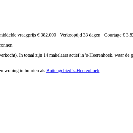
emiddelde vraagprijs € 382.000 · Verkooptijd 33 dagen · Courtage € 3.8
ronnen
verkocht)
. In totaal zijn 14 makelaars actief in 's-Heerenhoek, waar d
en woning in buurten als
Buitengebied 's-Heerenhoek
.