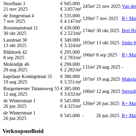
Stooflaan 3
€ 945.000
245m²
21 nov 2025
Van de
21 nov 2025
€ 3.857/m²
de Jongestraat 4
€ 535.000
129m²
7 nov 2025
R+ Mak
7 nov 2025
€ 4.147/m²
Boonmanstraat 11
€ 439.000
174m²
30 okt 2025
Bert B
30 okt 2025
€ 2.523/m²
Laustraat 30
€ 349.000
105m²
13 okt 2025
Sinke 
13 okt 2025
€ 3.324/m²
Blikhoek 42
€ 295.000
106m²
8 sep 2025
R+ Mak
8 sep 2025
€ 2.783/m²
Molendijk 46
€ 299.000
131m²
29 aug 2025
-
29 aug 2025
€ 2.282/m²
kapelaan Koningstraat 31
€ 380.000
107m²
19 aug 2025
Makela
19 aug 2025
€ 3.551/m²
Burgemeester Timansweg 55
€ 385.000
106m²
12 aug 2025
Steend
12 aug 2025
€ 3.632/m²
de Winterstraat 1
€ 545.000
126m²
26 jun 2025
R+ Mak
26 jun 2025
€ 4.325/m²
de Winterstraat 1
€ 545.000
-
26 jun 2025
R+ Mak
26 jun 2025
Verkoopsnelheid