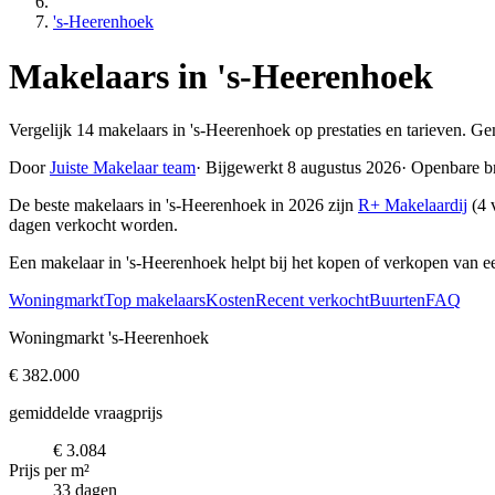
's-Heerenhoek
Makelaars in 's-Heerenhoek
Vergelijk 14 makelaars in 's-Heerenhoek op prestaties en tarieven. G
Door
Juiste Makelaar team
·
Bijgewerkt 8 augustus 2026
·
Openbare b
De beste makelaars in 's-Heerenhoek in 2026 zijn
R+ Makelaardij
(4 
dagen verkocht worden.
Een makelaar in 's-Heerenhoek helpt bij het kopen of verkopen van e
Woningmarkt
Top makelaars
Kosten
Recent verkocht
Buurten
FAQ
Woningmarkt 's-Heerenhoek
€ 382.000
gemiddelde vraagprijs
€ 3.084
Prijs per m²
33 dagen