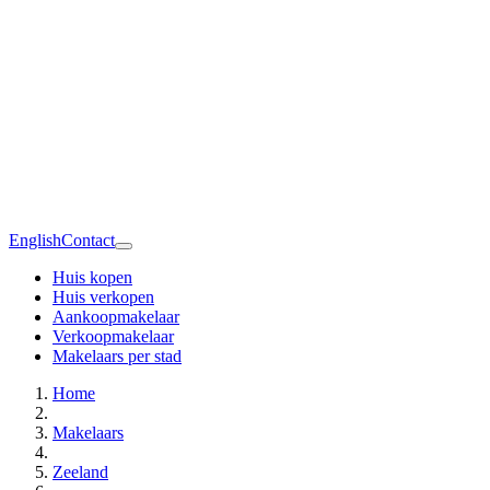
English
Contact
Huis kopen
Huis verkopen
Aankoopmakelaar
Verkoopmakelaar
Makelaars per stad
Home
Makelaars
Zeeland