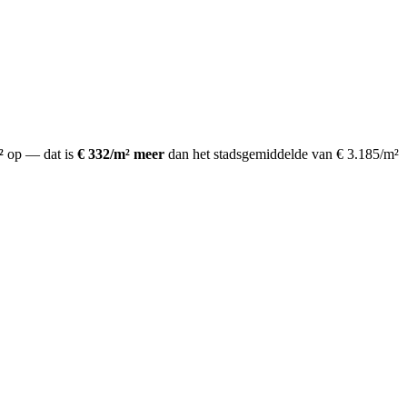
²
op
— dat is
€ 332/m² meer
dan het stadsgemiddelde van € 3.185/m²