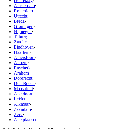
Den Haag
·
Amsterdam
·
Rotterdam
·
Utrecht
·
Breda
·
Groningen
·
Nijmegen
·
Tilburg
·
Zwolle
·
Eindhoven
·
Haarlem
·
Amersfoort
·
Almere
·
Enschede
·
Arnhem
·
Dordrecht
·
Den-Bosch
·
Maastricht
·
Apeldoorn
·
Leiden
·
Alkmaar
·
Zaandam
·
Zeist
·
Alle plaatsen