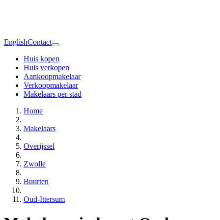
English
Contact
Huis kopen
Huis verkopen
Aankoopmakelaar
Verkoopmakelaar
Makelaars per stad
Home
Makelaars
Overijssel
Zwolle
Buurten
Oud-Ittersum