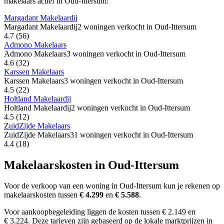
makelaars actief in Oud-Ittersum:
Margadant Makelaardij
Margadant Makelaardij
2 woningen verkocht in Oud-Ittersum
4.7
(56)
Admono Makelaars
Admono Makelaars
3 woningen verkocht in Oud-Ittersum
4.6
(32)
Karssen Makelaars
Karssen Makelaars
3 woningen verkocht in Oud-Ittersum
4.5
(22)
Holtland Makelaardij
Holtland Makelaardij
2 woningen verkocht in Oud-Ittersum
4.5
(12)
ZuidZijde Makelaars
ZuidZijde Makelaars
31 woningen verkocht in Oud-Ittersum
4.4
(18)
Makelaarskosten in Oud-Ittersum
Voor de verkoop van een woning in Oud-Ittersum kun je rekenen op
makelaarskosten tussen
€ 4.299
en
€ 5.588
.
Voor aankoopbegeleiding liggen de kosten tussen € 2.149 en
€ 3.224. Deze tarieven zijn gebaseerd op de lokale marktprijzen in