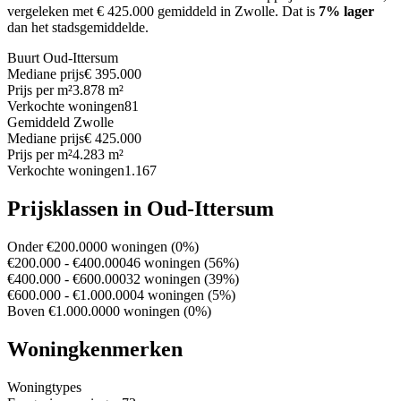
vergeleken met € 425.000 gemiddeld in Zwolle.
Dat is
7% lager
dan het stadsgemiddelde.
Buurt Oud-Ittersum
Mediane prijs
€ 395.000
Prijs per m²
3.878 m²
Verkochte woningen
81
Gemiddeld Zwolle
Mediane prijs
€ 425.000
Prijs per m²
4.283 m²
Verkochte woningen
1.167
Prijsklassen in Oud-Ittersum
Onder €200.000
0 woningen (0%)
€200.000 - €400.000
46 woningen (56%)
€400.000 - €600.000
32 woningen (39%)
€600.000 - €1.000.000
4 woningen (5%)
Boven €1.000.000
0 woningen (0%)
Woningkenmerken
Woningtypes