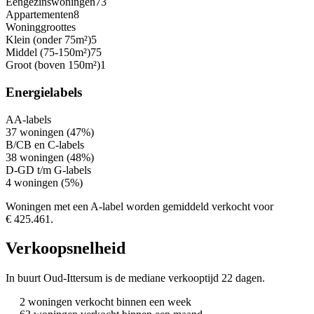
Eengezinswoningen
73
Appartementen
8
Woninggroottes
Klein (onder 75m²)
5
Middel (75-150m²)
75
Groot (boven 150m²)
1
Energielabels
A
A-labels
37 woningen (47%)
B/C
B en C-labels
38 woningen (48%)
D-G
D t/m G-labels
4 woningen (5%)
Woningen met een A-label worden gemiddeld verkocht voor
€ 425.461.
Verkoopsnelheid
In buurt Oud-Ittersum is de mediane verkooptijd 22 dagen.
2 woningen verkocht binnen een week