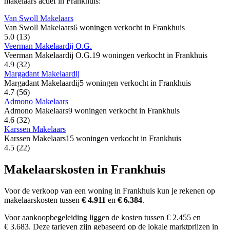
makelaars actief in Frankhuis:
Van Swoll Makelaars
Van Swoll Makelaars
6 woningen verkocht in Frankhuis
5.0
(13)
Veerman Makelaardij O.G.
Veerman Makelaardij O.G.
19 woningen verkocht in Frankhuis
4.9
(32)
Margadant Makelaardij
Margadant Makelaardij
5 woningen verkocht in Frankhuis
4.7
(56)
Admono Makelaars
Admono Makelaars
9 woningen verkocht in Frankhuis
4.6
(32)
Karssen Makelaars
Karssen Makelaars
15 woningen verkocht in Frankhuis
4.5
(22)
Makelaarskosten in Frankhuis
Voor de verkoop van een woning in Frankhuis kun je rekenen op
makelaarskosten tussen
€ 4.911
en
€ 6.384
.
Voor aankoopbegeleiding liggen de kosten tussen € 2.455 en
€ 3.683. Deze tarieven zijn gebaseerd op de lokale marktprijzen in