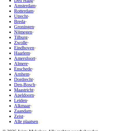
Den Haag
·
Amsterdam
·
Rotterdam
·
Utrecht
·
Breda
·
Groningen
·
Nijmegen
·
Tilburg
·
Zwolle
·
Eindhoven
·
Haarlem
·
Amersfoort
·
Almere
·
Enschede
·
Arnhem
·
Dordrecht
·
Den-Bosch
·
Maastricht
·
Apeldoorn
·
Leiden
·
Alkmaar
·
Zaandam
·
Zeist
·
Alle plaatsen