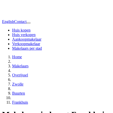
English
Contact
Huis kopen
Huis verkopen
Aankoopmakelaar
Verkoopmakelaar
Makelaars per stad
Home
Makelaars
Overijssel
Zwolle
Buurten
Frankhuis