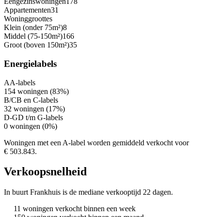
Eengezinswoningen
178
Appartementen
31
Woninggroottes
Klein (onder 75m²)
8
Middel (75-150m²)
166
Groot (boven 150m²)
35
Energielabels
A
A-labels
154 woningen (83%)
B/C
B en C-labels
32 woningen (17%)
D-G
D t/m G-labels
0 woningen (0%)
Woningen met een A-label worden gemiddeld verkocht voor
€ 503.843.
Verkoopsnelheid
In buurt Frankhuis is de mediane verkooptijd 22 dagen.
11 woningen verkocht binnen een week