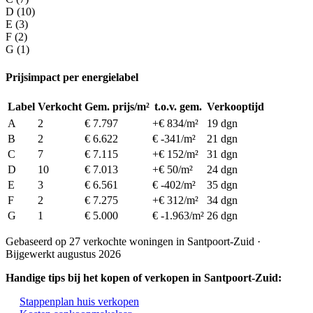
D (10)
E (3)
F (2)
G (1)
Prijsimpact per energielabel
Label
Verkocht
Gem. prijs/m²
t.o.v. gem.
Verkooptijd
A
2
€ 7.797
+€ 834/m²
19 dgn
B
2
€ 6.622
€ -341/m²
21 dgn
C
7
€ 7.115
+€ 152/m²
31 dgn
D
10
€ 7.013
+€ 50/m²
24 dgn
E
3
€ 6.561
€ -402/m²
35 dgn
F
2
€ 7.275
+€ 312/m²
34 dgn
G
1
€ 5.000
€ -1.963/m²
26 dgn
Gebaseerd op 27 verkochte woningen in Santpoort-Zuid ·
Bijgewerkt augustus 2026
Handige tips bij het kopen of verkopen in Santpoort-Zuid:
Stappenplan huis verkopen