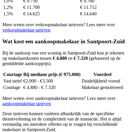
1,0%
€ 9.750
€ 9.760
1,2%
€ 11.700
€ 11.712
1,5%
€ 14.625
€ 14.640
Meer weten over verkoopmakelaar tarieven? Lees meer over
verkoopmakelaar tarieven
Wat kost een aankoopmakelaar in Santpoort-Zuid
Bij de aankoop van een woning in Santpoort-Zuid kun je rekenen
op makelaarskosten tussen
€ 4.880
en
€ 7.320
(gebaseerd op de
gemiddelde aankoopprijs).
Courtage
Bij mediane prijs (€ 975.000)
Voordeel
Vast tarief
€2.000 - €3.500
Duidelijkheid vooraf
Courtage
€ 4.880 - € 7.320
Makelaar gemotiveerd
Meer weten over aankoopmakelaar tarieven? Lees meer over
aankoopmakelaar tarieven
Deze tarieven kunnen variëren afhankelijk van de specifieke
dienstverlening en de complexiteit van de transactie. Het is altijd
verstandig om meerdere offertes op te vragen bij verschillende
makelaars in Santpoort-Zuid.