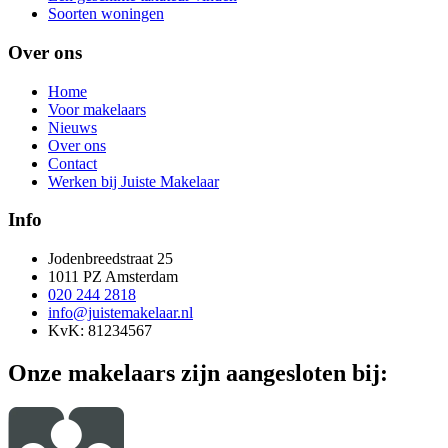
Soorten woningen
Over ons
Home
Voor makelaars
Nieuws
Over ons
Contact
Werken bij Juiste Makelaar
Info
Jodenbreedstraat 25
1011 PZ Amsterdam
020 244 2818
info@juistemakelaar.nl
KvK: 81234567
Onze makelaars zijn aangesloten bij: