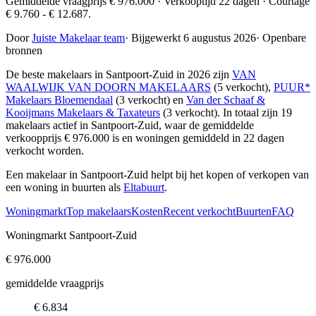
Gemiddelde vraagprijs € 976.000 · Verkooptijd 22 dagen · Courtage
€ 9.760 - € 12.687.
Door
Juiste Makelaar team
·
Bijgewerkt 6 augustus 2026
·
Openbare
bronnen
De beste makelaars in Santpoort-Zuid in 2026 zijn
VAN
WAALWIJK VAN DOORN MAKELAARS
(5 verkocht),
PUUR*
Makelaars Bloemendaal
(3 verkocht) en
Van der Schaaf &
Kooijmans Makelaars & Taxateurs
(3 verkocht)
. In totaal zijn 19
makelaars actief in Santpoort-Zuid, waar de gemiddelde
verkoopprijs € 976.000 is en woningen gemiddeld in 22 dagen
verkocht worden.
Een makelaar in Santpoort-Zuid helpt bij het kopen of verkopen van
een woning in buurten als
Eltabuurt
.
Woningmarkt
Top makelaars
Kosten
Recent verkocht
Buurten
FAQ
Woningmarkt Santpoort-Zuid
€ 976.000
gemiddelde vraagprijs
€ 6.834