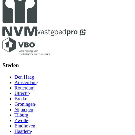
Steden
Den Haag
·
Amsterdam
·
Rotterdam
·
Utrecht
·
Breda
·
Groningen
·
Nijmegen
·
Tilburg
·
Zwolle
·
Eindhoven
·
Haarlem
·