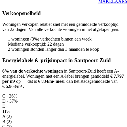
MAKELAAR
Verkoopsnelheid
Woningen verkopen relatief snel met een gemiddelde verkooptijd
van 22 dagen. Van alle verkochte woningen in het afgelopen jaar:
1 woningen (3%) verkochten binnen een week
Mediane verkooptijd: 22 dagen
2 woningen stonden langer dan 3 maanden te koop
Energielabels & prijsimpact in Santpoort-Zuid
6% van de verkochte woningen
in Santpoort-Zuid heeft een A-
energielabel.
Woningen met een A-label brengen gemiddeld
€ 7.797
per m²
op
— dat is
€ 834/m² meer
dan het stadsgemiddelde van
€ 6.963/m²
.
C · 26%
D · 37%
E ·
11%
A (2)
B (2)
C (7)