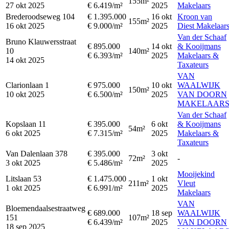
155m²
27 okt 2025
€ 6.419/m²
2025
Makelaars
Brederoodseweg 104
€ 1.395.000
16 okt
Kroon van
155m²
16 okt 2025
€ 9.000/m²
2025
Diest Makelaar
Van der Schaaf
Bruno Klauwersstraat
€ 895.000
14 okt
& Kooijmans
10
140m²
€ 6.393/m²
2025
Makelaars &
14 okt 2025
Taxateurs
VAN
Clarionlaan 1
€ 975.000
10 okt
WAALWIJK
150m²
10 okt 2025
€ 6.500/m²
2025
VAN DOORN
MAKELAAR
Van der Schaaf
Kopslaan 11
€ 395.000
6 okt
& Kooijmans
54m²
6 okt 2025
€ 7.315/m²
2025
Makelaars &
Taxateurs
Van Dalenlaan 378
€ 395.000
3 okt
72m²
-
3 okt 2025
€ 5.486/m²
2025
Mooijekind
Litslaan 53
€ 1.475.000
1 okt
211m²
Vleut
1 okt 2025
€ 6.991/m²
2025
Makelaars
VAN
Bloemendaalsestraatweg
€ 689.000
18 sep
WAALWIJK
151
107m²
€ 6.439/m²
2025
VAN DOORN
18 sep 2025