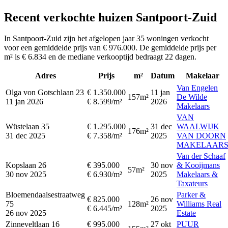
Recent verkochte huizen Santpoort-Zuid
In Santpoort-Zuid zijn het afgelopen jaar 35 woningen verkocht
voor een gemiddelde prijs van € 976.000. De gemiddelde prijs per
m² is € 6.834 en de mediane verkooptijd bedraagt 22 dagen.
Adres
Prijs
m²
Datum
Makelaar
Van Engelen
Olga von Gotschlaan 23
€ 1.350.000
11 jan
157m²
De Wilde
11 jan 2026
€ 8.599/m²
2026
Makelaars
VAN
Wüstelaan 35
€ 1.295.000
31 dec
WAALWIJK
176m²
31 dec 2025
€ 7.358/m²
2025
VAN DOORN
MAKELAAR
Van der Schaaf
Kopslaan 26
€ 395.000
30 nov
& Kooijmans
57m²
30 nov 2025
€ 6.930/m²
2025
Makelaars &
Taxateurs
Bloemendaalsestraatweg
Parker &
€ 825.000
26 nov
75
128m²
Williams Real
€ 6.445/m²
2025
26 nov 2025
Estate
Zinneveltlaan 16
€ 995.000
27 okt
PUUR