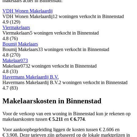
makelaars actief in Binnenstad:
VDH Wonen Makelaardij
VDH Wonen Makelaardij
12 woningen verkocht in Binnenstad
4.9
(129)
Viermakelaars
Viermakelaars
5 woningen verkocht in Binnenstad
4.8
(76)
Boumij Makelaars
Boumij Makelaars
33 woningen verkocht in Binnenstad
4.8
(270)
Makelaar073
Makelaar073
2 woningen verkocht in Binnenstad
4.8
(33)
Havermans Makelaardij B.V.
Havermans Makelaardij B.V.
2 woningen verkocht in Binnenstad
4.7
(83)
Makelaarskosten in Binnenstad
Voor de verkoop van een woning in Binnenstad kun je rekenen op
makelaarskosten tussen
€ 5.211
en
€ 6.774
.
Voor aankoopbegeleiding liggen de kosten tussen € 2.606 en
€ 3.908. Deze tarieven zijn gebaseerd op de lokale marktprijzen in