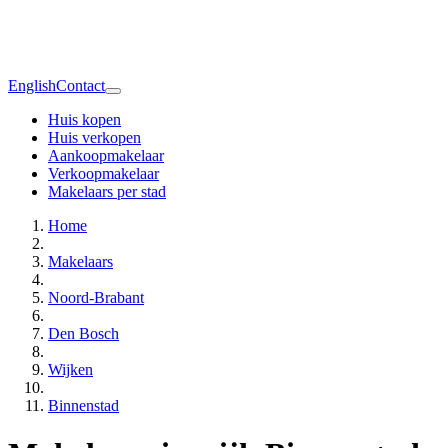
English
Contact
Huis kopen
Huis verkopen
Aankoopmakelaar
Verkoopmakelaar
Makelaars per stad
Home
Makelaars
Noord-Brabant
Den Bosch
Wijken
Binnenstad