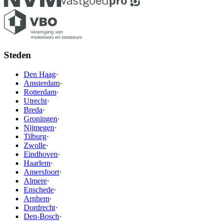
Steden
Den Haag
·
Amsterdam
·
Rotterdam
·
Utrecht
·
Breda
·
Groningen
·
Nijmegen
·
Tilburg
·
Zwolle
·
Eindhoven
·
Haarlem
·
Amersfoort
·
Almere
·
Enschede
·
Arnhem
·
Dordrecht
·
Den-Bosch
·