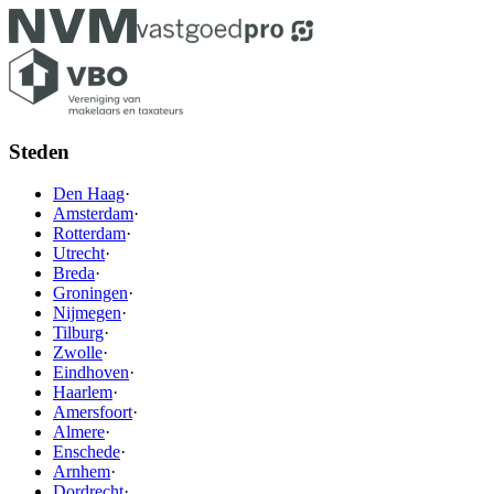
Steden
Den Haag
·
Amsterdam
·
Rotterdam
·
Utrecht
·
Breda
·
Groningen
·
Nijmegen
·
Tilburg
·
Zwolle
·
Eindhoven
·
Haarlem
·
Amersfoort
·
Almere
·
Enschede
·
Arnhem
·
Dordrecht
·