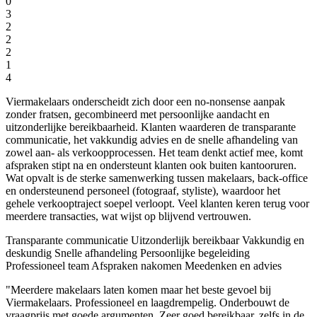
0
3
2
2
2
1
4
Viermakelaars onderscheidt zich door een no-nonsense aanpak
zonder fratsen, gecombineerd met persoonlijke aandacht en
uitzonderlijke bereikbaarheid. Klanten waarderen de transparante
communicatie, het vakkundig advies en de snelle afhandeling van
zowel aan- als verkoopprocessen. Het team denkt actief mee, komt
afspraken stipt na en ondersteunt klanten ook buiten kantooruren.
Wat opvalt is de sterke samenwerking tussen makelaars, back-office
en ondersteunend personeel (fotograaf, styliste), waardoor het
gehele verkooptraject soepel verloopt. Veel klanten keren terug voor
meerdere transacties, wat wijst op blijvend vertrouwen.
Transparante communicatie
Uitzonderlijk bereikbaar
Vakkundig en
deskundig
Snelle afhandeling
Persoonlijke begeleiding
Professioneel team
Afspraken nakomen
Meedenken en advies
"Meerdere makelaars laten komen maar het beste gevoel bij
Viermakelaars. Professioneel en laagdrempelig. Onderbouwt de
vraagprijs met goede argumenten. Zeer goed bereikbaar, zelfs in de