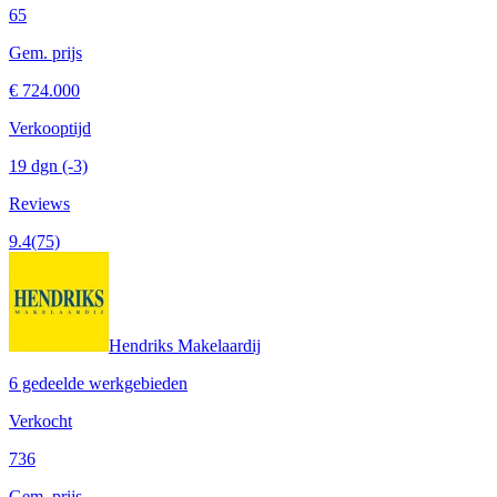
65
Gem. prijs
€ 724.000
Verkooptijd
19 dgn
(-3)
Reviews
9.4
(75)
Hendriks Makelaardij
6 gedeelde werkgebieden
Verkocht
736
Gem. prijs