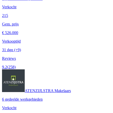
Verkocht
215
Gem. prijs
€ 526.000
Verkooptijd
31 dgn
(+9)
Reviews
9.2
(258)
ATENZIJLSTRA Makelaars
6 gedeelde werkgebieden
Verkocht