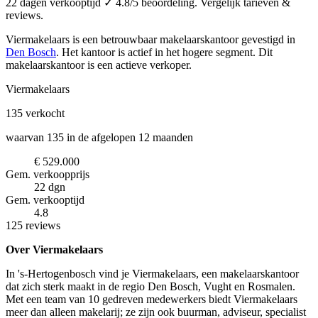
22 dagen verkooptijd ✓ 4.8/5 beoordeling. Vergelijk tarieven &
reviews.
Viermakelaars is een betrouwbaar makelaarskantoor
gevestigd in
Den Bosch
.
Het kantoor is actief in het hogere segment.
Dit
makelaarskantoor is een actieve verkoper.
Viermakelaars
135
verkocht
waarvan 135 in de afgelopen 12 maanden
€ 529.000
Gem. verkoopprijs
22 dgn
Gem. verkooptijd
4.8
125 reviews
Over Viermakelaars
In 's-Hertogenbosch vind je Viermakelaars, een makelaarskantoor
dat zich sterk maakt in de regio Den Bosch, Vught en Rosmalen.
Met een team van 10 gedreven medewerkers biedt Viermakelaars
meer dan alleen makelarij; ze zijn ook buurman, adviseur, specialist