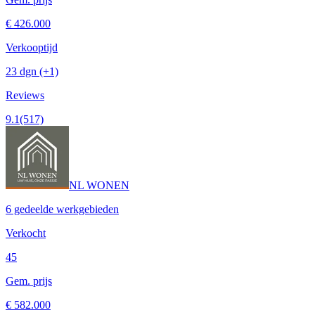
€ 426.000
Verkooptijd
23 dgn
(+1)
Reviews
9.1
(517)
NL WONEN
6 gedeelde werkgebieden
Verkocht
45
Gem. prijs
€ 582.000