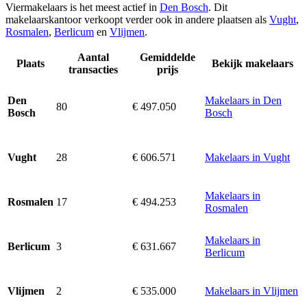
Viermakelaars is het meest actief in
Den Bosch
. Dit
makelaarskantoor verkoopt verder ook in andere plaatsen als
Vught
,
Rosmalen
,
Berlicum
en
Vlijmen
.
Aantal
Gemiddelde
Plaats
Bekijk makelaars
transacties
prijs
Makelaars in Den
Den
80
€ 497.050
Bosch
Bosch
28
€ 606.571
Makelaars in Vught
Vught
Makelaars in
17
€ 494.253
Rosmalen
Rosmalen
Makelaars in
3
€ 631.667
Berlicum
Berlicum
2
€ 535.000
Makelaars in Vlijmen
Vlijmen