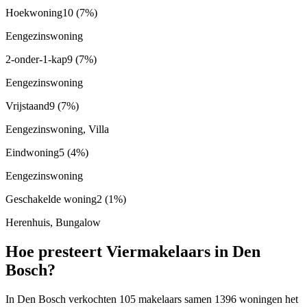
Hoekwoning
10
(7%)
Eengezinswoning
2-onder-1-kap
9
(7%)
Eengezinswoning
Vrijstaand
9
(7%)
Eengezinswoning, Villa
Eindwoning
5
(4%)
Eengezinswoning
Geschakelde woning
2
(1%)
Herenhuis, Bungalow
Hoe presteert Viermakelaars in Den
Bosch?
In Den Bosch verkochten 105 makelaars samen 1396 woningen het