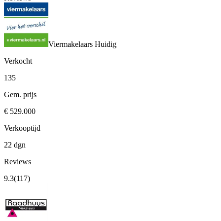
Viermakelaars
Huidig
Verkocht
135
Gem. prijs
€ 529.000
Verkooptijd
22 dgn
Reviews
9.3
(117)