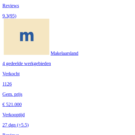
Reviews
9.3
(95)
Makelaarsland
4 gedeelde werkgebieden
Verkocht
1126
Gem. prijs
€ 521.000
Verkooptijd
27 dgn
(+5.5)