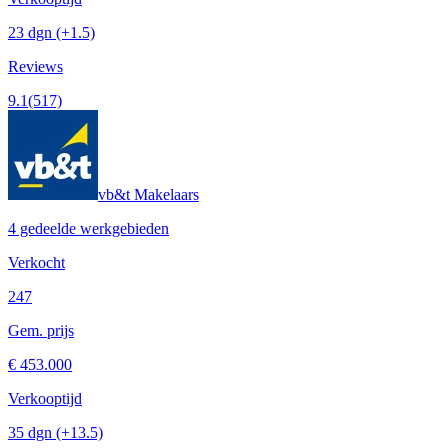
23 dgn
(+1.5)
Reviews
9.1
(517)
vb&t Makelaars
4 gedeelde werkgebieden
Verkocht
247
Gem. prijs
€ 453.000
Verkooptijd
35 dgn
(+13.5)