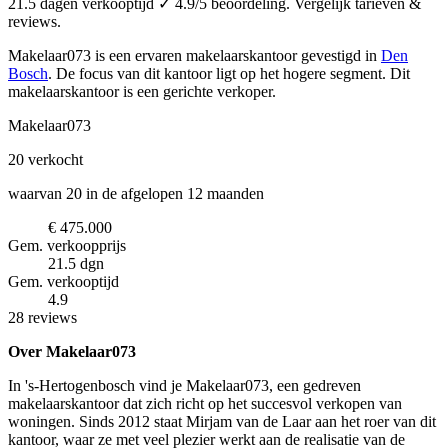
21.5 dagen verkooptijd ✓ 4.9/5 beoordeling. Vergelijk tarieven &
reviews.
Makelaar073 is een ervaren makelaarskantoor
gevestigd in
Den
Bosch
.
De focus van dit kantoor ligt op het hogere segment.
Dit
makelaarskantoor is een gerichte verkoper.
Makelaar073
20
verkocht
waarvan 20 in de afgelopen 12 maanden
€ 475.000
Gem. verkoopprijs
21.5 dgn
Gem. verkooptijd
4.9
28 reviews
Over Makelaar073
In 's-Hertogenbosch vind je Makelaar073, een gedreven
makelaarskantoor dat zich richt op het succesvol verkopen van
woningen. Sinds 2012 staat Mirjam van de Laar aan het roer van dit
kantoor, waar ze met veel plezier werkt aan de realisatie van de