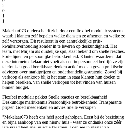
0
2
0
1
1
Makelaar073 onderscheidt zich door een flexibel modulair systeem
waarbij klanten zelf bepalen welke diensten ze afnemen en welke ze
zelf verzorgen. Dit resulteert in een aantrekkelijke prijs-
kwaliteitverhouding zonder in te leveren op deskundigheid. Het
team, met Mirjam als duidelijke spil, staat bekend om snelle reacties,
korte lijnen en persoonlijke betrokkenheid. Klanten waarderen dat
deze internetmakelaar niet voelt als een impersooneel bedrijf: ze zijn
telefonisch goed bereikbaar, denken actief mee en geven praktische
adviezen over marktprijzen en onderhandelingsstrategie. Zowel bij
verkoop als aankoop blijkt het team in staat klanten hun doelen te
helpen bereiken, van snelle verkopen tot het vinden van huizen
binnen budget.
Flexibel modulair pakket
Snelle reacties en bereikbaarheid
Deskundige marktkennis
Persoonlijke betrokkenheid
Transparante
prijzen
Goed meedenken en advies
Snelle verkopen
"Makelaar073 heeft ons héél goed geholpen. Eerst bij de bezichting
en bijna aankoop van een nieuw huis - waar ze ondanks onze zéér
late vraag heel snel in actie kwamen. Toen we in plaats van