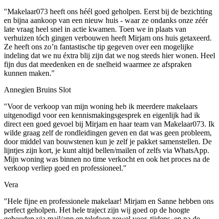
"Makelaar073 heeft ons héél goed geholpen. Eerst bij de bezichting
en bijna aankoop van een nieuw huis - waar ze ondanks onze zéér
late vraag heel snel in actie kwamen. Toen we in plaats van
verhuizen tóch gingen verbouwen heeft Mirjam ons huis getaxeerd.
Ze heeft ons zo’n fantastische tip gegeven over een mogelijke
indeling dat we nu éxtra blij zijn dat we nog steeds hier wonen. Heel
fijn dus dat meedenken en de snelheid waarmee ze afspraken
kunnen maken."
Annegien Bruins Slot
"Voor de verkoop van mijn woning heb ik meerdere makelaars
uitgenodigd voor een kennismakingsgesprek en eigenlijk had ik
direct een goed gevoel bij Mirjam en haar team van Makelaar073. Ik
wilde graag zelf de rondleidingen geven en dat was geen probleem,
door middel van bouwstenen kun je zelf je pakket samenstellen. De
lijntjes zijn kort, je kunt altijd bellen/mailen of zelfs via WhatsApp.
Mijn woning was binnen no time verkocht en ook het proces na de
verkoop verliep goed en professioneel."
Vera
"Hele fijne en professionele makelaar! Mirjam en Sanne hebben ons
perfect geholpen. Het hele traject zijn wij goed op de hoogte
gehouden via mail/app en telefoon zowel voor, tijdens, en na de