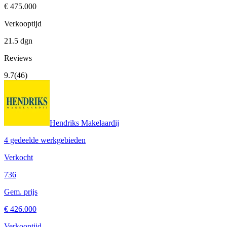
€ 475.000
Verkooptijd
21.5 dgn
Reviews
9.7
(46)
Hendriks Makelaardij
4 gedeelde werkgebieden
Verkocht
736
Gem. prijs
€ 426.000
Verkooptijd