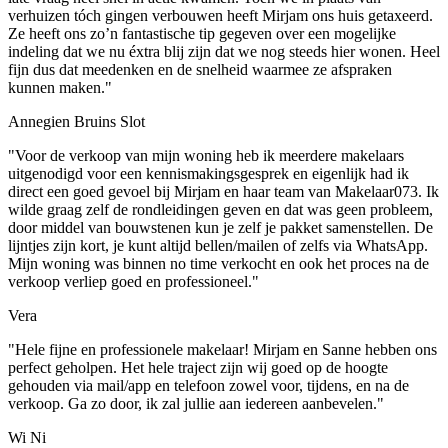
verhuizen tóch gingen verbouwen heeft Mirjam ons huis getaxeerd.
Ze heeft ons zo’n fantastische tip gegeven over een mogelijke
indeling dat we nu éxtra blij zijn dat we nog steeds hier wonen. Heel
fijn dus dat meedenken en de snelheid waarmee ze afspraken
kunnen maken."
Annegien Bruins Slot
"Voor de verkoop van mijn woning heb ik meerdere makelaars
uitgenodigd voor een kennismakingsgesprek en eigenlijk had ik
direct een goed gevoel bij Mirjam en haar team van Makelaar073. Ik
wilde graag zelf de rondleidingen geven en dat was geen probleem,
door middel van bouwstenen kun je zelf je pakket samenstellen. De
lijntjes zijn kort, je kunt altijd bellen/mailen of zelfs via WhatsApp.
Mijn woning was binnen no time verkocht en ook het proces na de
verkoop verliep goed en professioneel."
Vera
"Hele fijne en professionele makelaar! Mirjam en Sanne hebben ons
perfect geholpen. Het hele traject zijn wij goed op de hoogte
gehouden via mail/app en telefoon zowel voor, tijdens, en na de
verkoop. Ga zo door, ik zal jullie aan iedereen aanbevelen."
Wi Ni