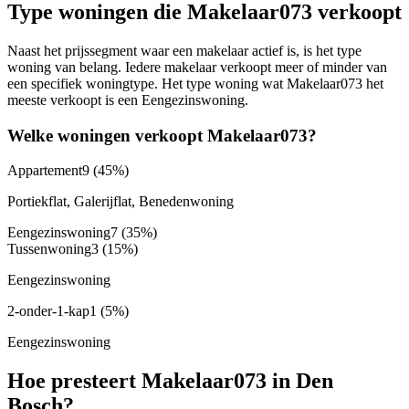
Type woningen die Makelaar073 verkoopt
Naast het prijssegment waar een makelaar actief is, is het type
woning van belang. Iedere makelaar verkoopt meer of minder van
een specifiek woningtype. Het type woning wat Makelaar073 het
meeste verkoopt is een Eengezinswoning.
Welke woningen verkoopt Makelaar073?
Appartement
9
(45%)
Portiekflat, Galerijflat, Benedenwoning
Eengezinswoning
7
(35%)
Tussenwoning
3
(15%)
Eengezinswoning
2-onder-1-kap
1
(5%)
Eengezinswoning
Hoe presteert Makelaar073 in Den
Bosch?