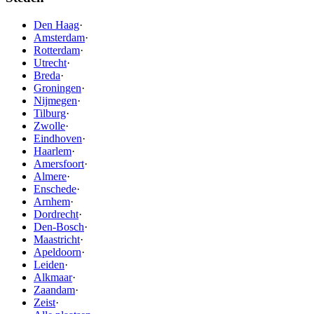
Den Haag
·
Amsterdam
·
Rotterdam
·
Utrecht
·
Breda
·
Groningen
·
Nijmegen
·
Tilburg
·
Zwolle
·
Eindhoven
·
Haarlem
·
Amersfoort
·
Almere
·
Enschede
·
Arnhem
·
Dordrecht
·
Den-Bosch
·
Maastricht
·
Apeldoorn
·
Leiden
·
Alkmaar
·
Zaandam
·
Zeist
·