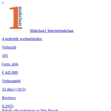
–
Makelaar1 Internetmakelaar
4 gedeelde werkgebieden
Verkocht
105
Gem. prijs
€ 445.000
Verkooptijd
32 dgn
(+10.5)
Reviews
9.2
(65)
Bekijk alle makelaars in Den Bosch