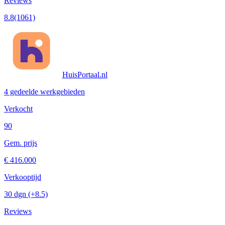
Reviews
8.8
(1061)
HuisPortaal.nl
4 gedeelde werkgebieden
Verkocht
90
Gem. prijs
€ 416.000
Verkooptijd
30 dgn
(+8.5)
Reviews