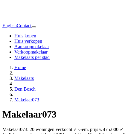
English
Contact
Huis kopen
Huis verkopen
Aankoopmakelaar
Verkoopmakelaar
Makelaars per stad
Home
Makelaars
Den Bosch
Makelaar073
Makelaar073
Makelaar073: 20 woningen verkocht ✓ Gem. prijs € 475.000 ✓