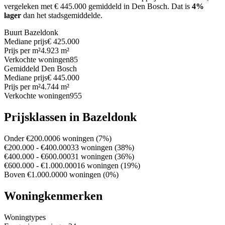
vergeleken met € 445.000 gemiddeld in Den Bosch.
Dat is
4%
lager
dan het stadsgemiddelde.
Buurt Bazeldonk
Mediane prijs
€ 425.000
Prijs per m²
4.923 m²
Verkochte woningen
85
Gemiddeld Den Bosch
Mediane prijs
€ 445.000
Prijs per m²
4.744 m²
Verkochte woningen
955
Prijsklassen in Bazeldonk
Onder €200.000
6 woningen (7%)
€200.000 - €400.000
33 woningen (38%)
€400.000 - €600.000
31 woningen (36%)
€600.000 - €1.000.000
16 woningen (19%)
Boven €1.000.000
0 woningen (0%)
Woningkenmerken
Woningtypes