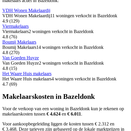
makelaars actief in Bazeldonk:
VDH Wonen Makelaardij
VDH Wonen Makelaardij
11 woningen verkocht in Bazeldonk
4.9
(129)
Viermakelaars
Viermakelaars
2 woningen verkocht in Bazeldonk
4.8
(76)
Boumij Makelaars
Boumij Makelaars
14 woningen verkocht in Bazeldonk
4.8
(270)
Van Goeden Huyze
Van Goeden Huyze
2 woningen verkocht in Bazeldonk
4.8
(15)
Het Waare Huis makelaars
Het Waare Huis makelaars
4 woningen verkocht in Bazeldonk
4.7
(69)
Makelaarskosten in Bazeldonk
Voor de verkoop van een woning in Bazeldonk kun je rekenen op
makelaarskosten tussen
€ 4.624
en
€ 6.011
.
Voor aankoopbegeleiding liggen de kosten tussen € 2.312 en
€ 3.468. Deze tarieven zijn gebaseerd op de lokale marktprijzen in