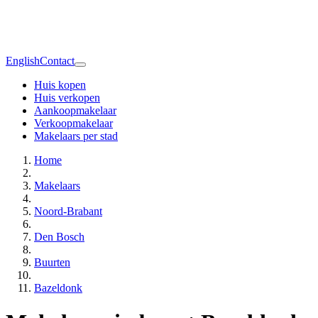
English
Contact
Huis kopen
Huis verkopen
Aankoopmakelaar
Verkoopmakelaar
Makelaars per stad
Home
Makelaars
Noord-Brabant
Den Bosch
Buurten
Bazeldonk