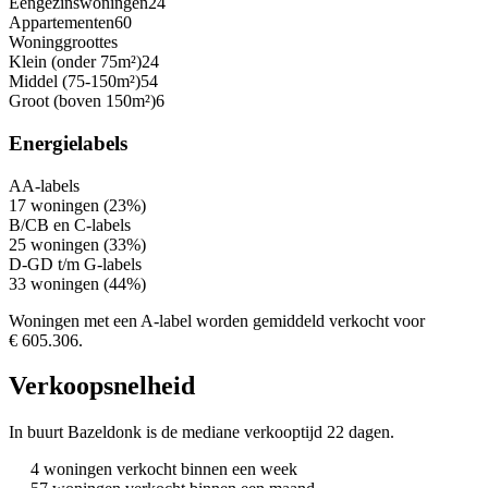
Eengezinswoningen
24
Appartementen
60
Woninggroottes
Klein (onder 75m²)
24
Middel (75-150m²)
54
Groot (boven 150m²)
6
Energielabels
A
A-labels
17 woningen (23%)
B/C
B en C-labels
25 woningen (33%)
D-G
D t/m G-labels
33 woningen (44%)
Woningen met een A-label worden gemiddeld verkocht voor
€ 605.306.
Verkoopsnelheid
In buurt Bazeldonk is de mediane verkooptijd 22 dagen.
4 woningen verkocht binnen een week