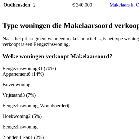
2
€ 340.000
Makelaars in 
Oudheusden
Type woningen die Makelaarsoord verkoo
Naast het prijssegment waar een makelaar actief is, is het type won
verkoopt is een Eengezinswoning.
Welke woningen verkoopt Makelaarsoord?
Eengezinswoning
31
(70%)
Appartement
6
(14%)
Bovenwoning
Vrijstaand
3
(7%)
Eengezinswoning, Woonboerderij
Hoekwoning
2
(5%)
Eengezinswoning
2-onder-1-kap
1
(2%)