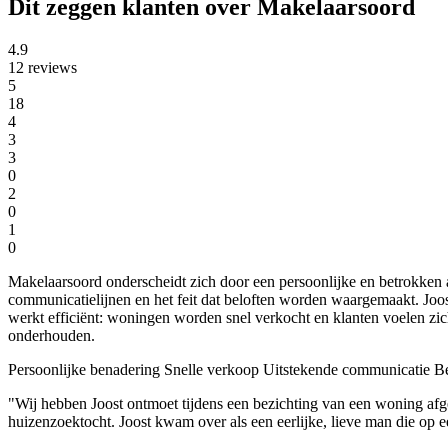
Dit zeggen klanten over Makelaarsoord
4.9
12 reviews
5
18
4
3
3
0
2
0
1
0
Makelaarsoord onderscheidt zich door een persoonlijke en betrokken 
communicatielijnen en het feit dat beloften worden waargemaakt. Joost 
werkt efficiënt: woningen worden snel verkocht en klanten voelen zich
onderhouden.
Persoonlijke benadering
Snelle verkoop
Uitstekende communicatie
Be
"Wij hebben Joost ontmoet tijdens een bezichting van een woning af
huizenzoektocht. Joost kwam over als een eerlijke, lieve man die op 