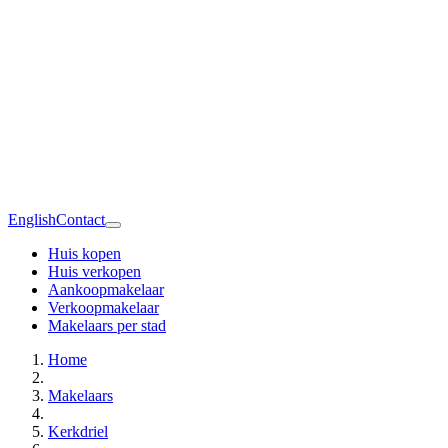
English
Contact
Huis kopen
Huis verkopen
Aankoopmakelaar
Verkoopmakelaar
Makelaars per stad
Home
Makelaars
Kerkdriel