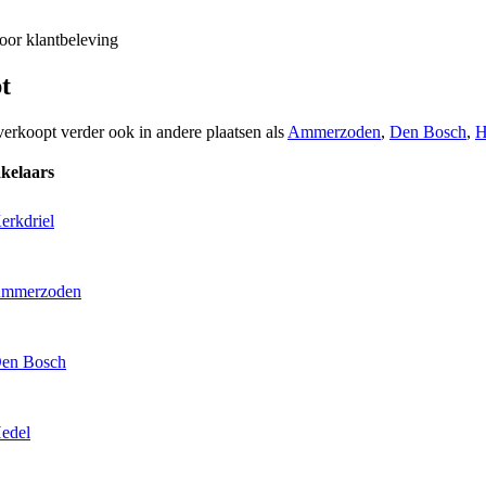
voor klantbeleving
t
verkoopt verder ook in andere plaatsen als
Ammerzoden
,
Den Bosch
,
H
kelaars
erkdriel
 Ammerzoden
Den Bosch
Hedel