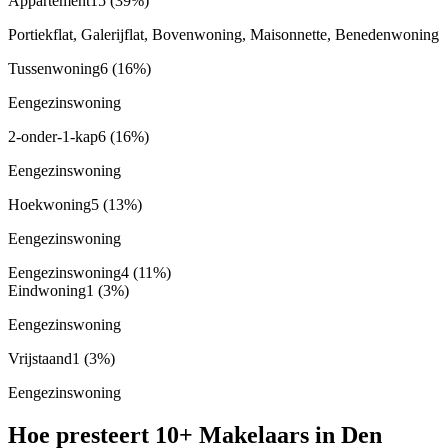
Appartement
15
(39%)
Portiekflat, Galerijflat, Bovenwoning, Maisonnette, Benedenwoning
Tussenwoning
6
(16%)
Eengezinswoning
2-onder-1-kap
6
(16%)
Eengezinswoning
Hoekwoning
5
(13%)
Eengezinswoning
Eengezinswoning
4
(11%)
Eindwoning
1
(3%)
Eengezinswoning
Vrijstaand
1
(3%)
Eengezinswoning
Hoe presteert 10+ Makelaars in Den