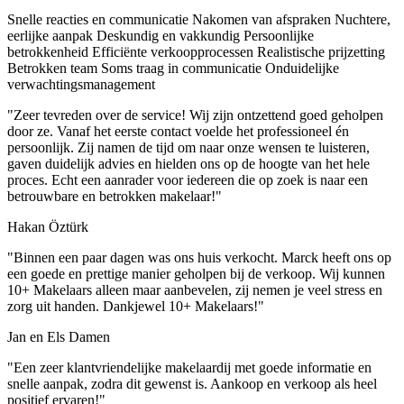
Snelle reacties en communicatie
Nakomen van afspraken
Nuchtere,
eerlijke aanpak
Deskundig en vakkundig
Persoonlijke
betrokkenheid
Efficiënte verkoopprocessen
Realistische prijzetting
Betrokken team
Soms traag in communicatie
Onduidelijke
verwachtingsmanagement
"Zeer tevreden over de service! Wij zijn ontzettend goed geholpen
door ze. Vanaf het eerste contact voelde het professioneel én
persoonlijk. Zij namen de tijd om naar onze wensen te luisteren,
gaven duidelijk advies en hielden ons op de hoogte van het hele
proces. Echt een aanrader voor iedereen die op zoek is naar een
betrouwbare en betrokken makelaar!"
Hakan Öztürk
"Binnen een paar dagen was ons huis verkocht. Marck heeft ons op
een goede en prettige manier geholpen bij de verkoop. Wij kunnen
10+ Makelaars alleen maar aanbevelen, zij nemen je veel stress en
zorg uit handen. Dankjewel 10+ Makelaars!"
Jan en Els Damen
"Een zeer klantvriendelijke makelaardij met goede informatie en
snelle aanpak, zodra dit gewenst is. Aankoop en verkoop als heel
positief ervaren!"