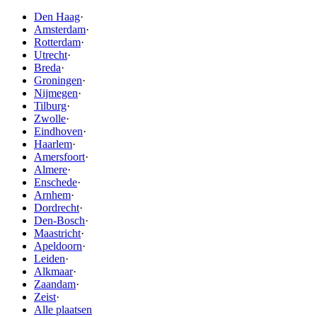
Den Haag
·
Amsterdam
·
Rotterdam
·
Utrecht
·
Breda
·
Groningen
·
Nijmegen
·
Tilburg
·
Zwolle
·
Eindhoven
·
Haarlem
·
Amersfoort
·
Almere
·
Enschede
·
Arnhem
·
Dordrecht
·
Den-Bosch
·
Maastricht
·
Apeldoorn
·
Leiden
·
Alkmaar
·
Zaandam
·
Zeist
·
Alle plaatsen