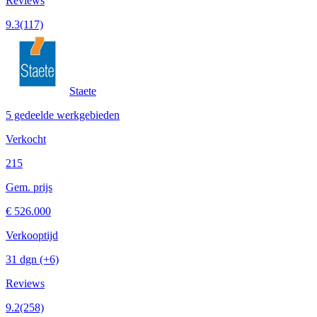
Reviews
9.3
(117)
Staete
5 gedeelde werkgebieden
Verkocht
215
Gem. prijs
€ 526.000
Verkooptijd
31 dgn
(+6)
Reviews
9.2
(258)