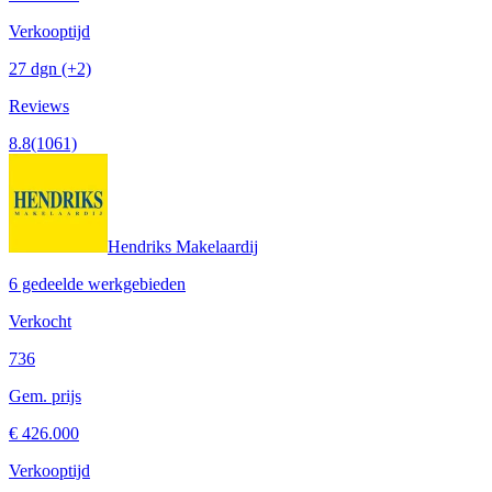
Verkooptijd
27 dgn
(+2)
Reviews
8.8
(1061)
Hendriks Makelaardij
6 gedeelde werkgebieden
Verkocht
736
Gem. prijs
€ 426.000
Verkooptijd