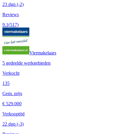
23 dgn
(-2)
Reviews
9.1
(517)
Viermakelaars
5 gedeelde werkgebieden
Verkocht
135
Gem. prijs
€ 529.000
Verkooptijd
22 dgn
(-3)