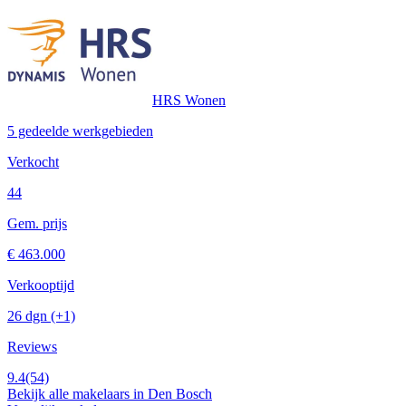
HRS Wonen
5 gedeelde werkgebieden
Verkocht
44
Gem. prijs
€ 463.000
Verkooptijd
26 dgn
(+1)
Reviews
9.4
(54)
Bekijk alle makelaars in Den Bosch