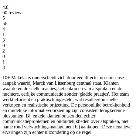
4.8
60 reviews
5
56
4
1
3
0
2
0
1
3
10+ Makelaars onderscheidt zich door een directe, no-nonsense
aanpak waarbij Marck van Litsenburg centraal staat. Klanten
waarderen de snelle reacties, het nakomen van afspraken en de
nuchtere, eerlijke communicatie zonder 'gladde praatjes'. Het team
werkt efficiënt en praktisch ingesteld, wat resulteert in snelle
verkopen en realistische prijzetting. De persoonlijke betrokkenheid
en duidelijke informatievoorziening zijn consistent terugkerende
pluspunten. Bij enkele klanten ontstonden echter
communicatieproblemen en onduidelijkheden over afspraken, met
name rond verwachtingsmanagement bij aankopen. Deze negatieve
ervaringen zijn echter uitzondering op de regel.