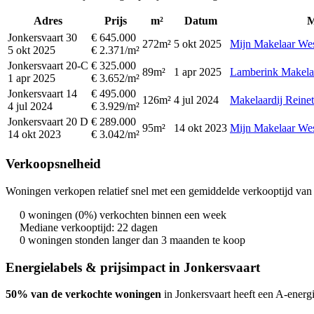
Adres
Prijs
m²
Datum
M
Jonkersvaart 30
€ 645.000
272m²
5 okt 2025
Mijn Makelaar Wes
5 okt 2025
€ 2.371/m²
Jonkersvaart 20-C
€ 325.000
89m²
1 apr 2025
Lamberink Makela
1 apr 2025
€ 3.652/m²
Jonkersvaart 14
€ 495.000
126m²
4 jul 2024
Makelaardij Reine
4 jul 2024
€ 3.929/m²
Jonkersvaart 20 D
€ 289.000
95m²
14 okt 2023
Mijn Makelaar Wes
14 okt 2023
€ 3.042/m²
Verkoopsnelheid
Woningen verkopen relatief snel met een gemiddelde verkooptijd van 
0 woningen (0%) verkochten binnen een week
Mediane verkooptijd: 22 dagen
0 woningen stonden langer dan 3 maanden te koop
Energielabels & prijsimpact in Jonkersvaart
50% van de verkochte woningen
in Jonkersvaart heeft een A-energi