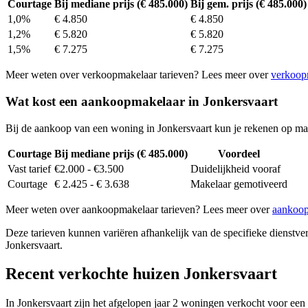
Courtage
Bij mediane prijs (€ 485.000)
Bij gem. prijs (€ 485.000)
1,0%
€ 4.850
€ 4.850
1,2%
€ 5.820
€ 5.820
1,5%
€ 7.275
€ 7.275
Meer weten over verkoopmakelaar tarieven? Lees meer over
verkoop
Wat kost een aankoopmakelaar in Jonkersvaart
Bij de aankoop van een woning in Jonkersvaart kun je rekenen op ma
Courtage
Bij mediane prijs (€ 485.000)
Voordeel
Vast tarief
€2.000 - €3.500
Duidelijkheid vooraf
Courtage
€ 2.425 - € 3.638
Makelaar gemotiveerd
Meer weten over aankoopmakelaar tarieven? Lees meer over
aankoop
Deze tarieven kunnen variëren afhankelijk van de specifieke dienstverl
Jonkersvaart.
Recent verkochte huizen Jonkersvaart
In Jonkersvaart zijn het afgelopen jaar 2 woningen verkocht voor een