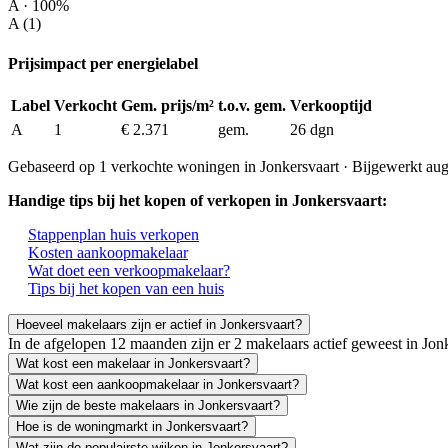
A · 100%
A (1)
Prijsimpact per energielabel
Label
Verkocht
Gem. prijs/m²
t.o.v. gem.
Verkooptijd
A
1
€ 2.371
gem.
26 dgn
Gebaseerd op 1 verkochte woningen in Jonkersvaart · Bijgewerkt au
Handige tips bij het kopen of verkopen in Jonkersvaart:
Stappenplan huis verkopen
Kosten aankoopmakelaar
Wat doet een verkoopmakelaar?
Tips bij het kopen van een huis
Hoeveel makelaars zijn er actief in Jonkersvaart?
In de afgelopen 12 maanden zijn er 2 makelaars actief geweest in Jo
Wat kost een makelaar in Jonkersvaart?
Wat kost een aankoopmakelaar in Jonkersvaart?
Wie zijn de beste makelaars in Jonkersvaart?
Hoe is de woningmarkt in Jonkersvaart?
Wat zijn de populairste wijken in Jonkersvaart?