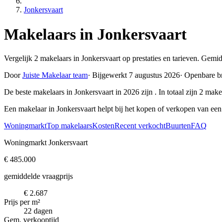
Jonkersvaart
Makelaars in Jonkersvaart
Vergelijk 2 makelaars in Jonkersvaart op prestaties en tarieven. Gemi
Door
Juiste Makelaar team
·
Bijgewerkt 7 augustus 2026
·
Openbare b
De beste makelaars in Jonkersvaart in 2026 zijn
. In totaal zijn 2 ma
Een makelaar in Jonkersvaart helpt bij het kopen of verkopen van ee
Woningmarkt
Top makelaars
Kosten
Recent verkocht
Buurten
FAQ
Woningmarkt Jonkersvaart
€ 485.000
gemiddelde vraagprijs
€ 2.687
Prijs per m²
22 dagen
Gem. verkooptijd