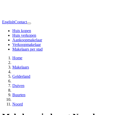
English
Contact
Huis kopen
Huis verkopen
Aankoopmakelaar
Verkoopmakelaar
Makelaars per stad
Home
Makelaars
Gelderland
Duiven
Buurten
Noord