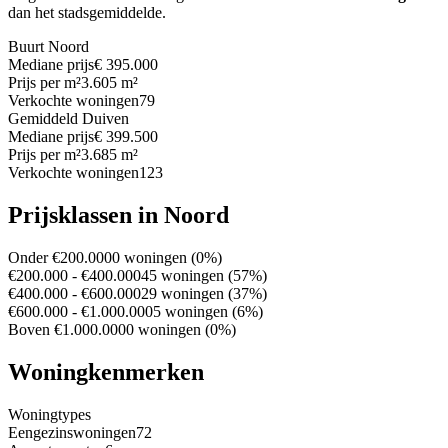
dan het stadsgemiddelde.
Buurt Noord
Mediane prijs
€ 395.000
Prijs per m²
3.605 m²
Verkochte woningen
79
Gemiddeld Duiven
Mediane prijs
€ 399.500
Prijs per m²
3.685 m²
Verkochte woningen
123
Prijsklassen in Noord
Onder €200.000
0 woningen (0%)
€200.000 - €400.000
45 woningen (57%)
€400.000 - €600.000
29 woningen (37%)
€600.000 - €1.000.000
5 woningen (6%)
Boven €1.000.000
0 woningen (0%)
Woningkenmerken
Woningtypes
Eengezinswoningen
72