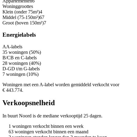
Appartementen
6
Woninggroottes
Klein (onder 75m²)
4
Middel (75-150m²)
67
Groot (boven 150m²)
7
Energielabels
A
A-labels
35 woningen (50%)
B/C
B en C-labels
28 woningen (40%)
D-G
D t/m G-labels
7 woningen (10%)
Woningen met een A-label worden gemiddeld verkocht voor
€ 443.774.
Verkoopsnelheid
In buurt Noord is de mediane verkooptijd 25 dagen.
1 woningen verkocht binnen een week
63 woningen verkocht binnen een maand