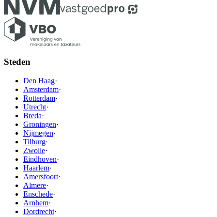
Steden
Den Haag
·
Amsterdam
·
Rotterdam
·
Utrecht
·
Breda
·
Groningen
·
Nijmegen
·
Tilburg
·
Zwolle
·
Eindhoven
·
Haarlem
·
Amersfoort
·
Almere
·
Enschede
·
Arnhem
·
Dordrecht
·