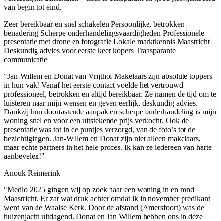
van begin tot eind.
Zeer bereikbaar en snel schakelen
Persoonlijke, betrokken
benadering
Scherpe onderhandelingsvaardigheden
Professionele
presentatie met drone en fotografie
Lokale marktkennis Maastricht
Deskundig advies voor eerste keer kopers
Transparante
communicatie
"Jan-Willem en Donat van Vrijthof Makelaars zijn absolute toppers
in hun vak! Vanaf het eerste contact voelde het vertrouwd:
professioneel, betrokken en altijd bereikbaar. Ze namen de tijd om te
luisteren naar mijn wensen en geven eerlijk, deskundig advies.
Dankzij hun doortastende aanpak en scherpe onderhandeling is mijn
woning snel en voor een uitstekende prijs verkocht. Ook de
presentatie was tot in de puntjes verzorgd, van de foto’s tot de
bezichtigingen. Jan-Willem en Donat zijn niet alleen makelaars,
maar echte partners in het hele proces. Ik kan ze iedereen van harte
aanbevelen!"
Anouk Reimerink
"Medio 2025 gingen wij op zoek naar een woning in en rond
Maastricht. Er zat wat druk achter omdat ik in november predikant
werd van de Waalse Kerk. Door de afstand (Amersfoort) was de
huizenjacht uitdagend. Donat en Jan Willem hebben ons in deze