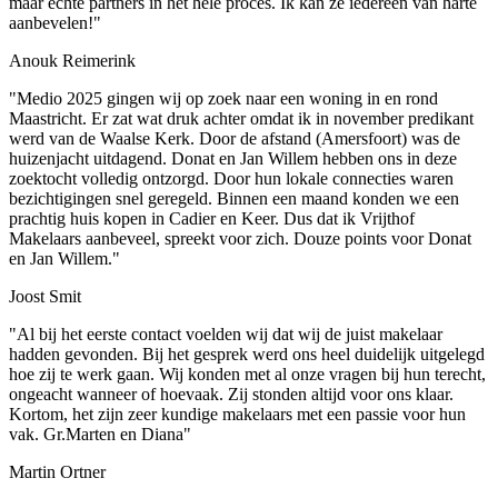
maar echte partners in het hele proces. Ik kan ze iedereen van harte
aanbevelen!"
Anouk Reimerink
"Medio 2025 gingen wij op zoek naar een woning in en rond
Maastricht. Er zat wat druk achter omdat ik in november predikant
werd van de Waalse Kerk. Door de afstand (Amersfoort) was de
huizenjacht uitdagend. Donat en Jan Willem hebben ons in deze
zoektocht volledig ontzorgd. Door hun lokale connecties waren
bezichtigingen snel geregeld. Binnen een maand konden we een
prachtig huis kopen in Cadier en Keer. Dus dat ik Vrijthof
Makelaars aanbeveel, spreekt voor zich. Douze points voor Donat
en Jan Willem."
Joost Smit
"Al bij het eerste contact voelden wij dat wij de juist makelaar
hadden gevonden. Bij het gesprek werd ons heel duidelijk uitgelegd
hoe zij te werk gaan. Wij konden met al onze vragen bij hun terecht,
ongeacht wanneer of hoevaak. Zij stonden altijd voor ons klaar.
Kortom, het zijn zeer kundige makelaars met een passie voor hun
vak. Gr.Marten en Diana"
Martin Ortner