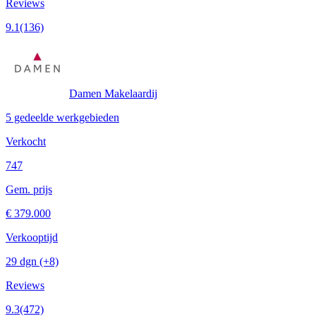
Reviews
9.1
(136)
Damen Makelaardij
5 gedeelde werkgebieden
Verkocht
747
Gem. prijs
€ 379.000
Verkooptijd
29 dgn
(+8)
Reviews
9.3
(472)