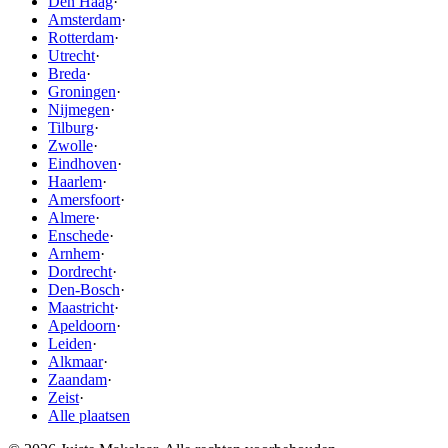
Den Haag
·
Amsterdam
·
Rotterdam
·
Utrecht
·
Breda
·
Groningen
·
Nijmegen
·
Tilburg
·
Zwolle
·
Eindhoven
·
Haarlem
·
Amersfoort
·
Almere
·
Enschede
·
Arnhem
·
Dordrecht
·
Den-Bosch
·
Maastricht
·
Apeldoorn
·
Leiden
·
Alkmaar
·
Zaandam
·
Zeist
·
Alle plaatsen