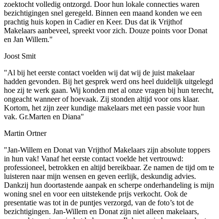
zoektocht volledig ontzorgd. Door hun lokale connecties waren
bezichtigingen snel geregeld. Binnen een maand konden we een
prachtig huis kopen in Cadier en Keer. Dus dat ik Vrijthof
Makelaars aanbeveel, spreekt voor zich. Douze points voor Donat
en Jan Willem."
Joost Smit
"Al bij het eerste contact voelden wij dat wij de juist makelaar
hadden gevonden. Bij het gesprek werd ons heel duidelijk uitgelegd
hoe zij te werk gaan. Wij konden met al onze vragen bij hun terecht,
ongeacht wanneer of hoevaak. Zij stonden altijd voor ons klaar.
Kortom, het zijn zeer kundige makelaars met een passie voor hun
vak. Gr.Marten en Diana"
Martin Ortner
"Jan-Willem en Donat van Vrijthof Makelaars zijn absolute toppers
in hun vak! Vanaf het eerste contact voelde het vertrouwd:
professioneel, betrokken en altijd bereikbaar. Ze namen de tijd om te
luisteren naar mijn wensen en geven eerlijk, deskundig advies.
Dankzij hun doortastende aanpak en scherpe onderhandeling is mijn
woning snel en voor een uitstekende prijs verkocht. Ook de
presentatie was tot in de puntjes verzorgd, van de foto’s tot de
bezichtigingen. Jan-Willem en Donat zijn niet alleen makelaars,