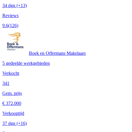
34 dgn
(+13)
Reviews
9.6
(126)
Boek en Offermans Makelaars
5 gedeelde werkgebieden
Verkocht
341
Gem. prijs
€ 372.000
Verkooptijd
37 dgn
(+16)