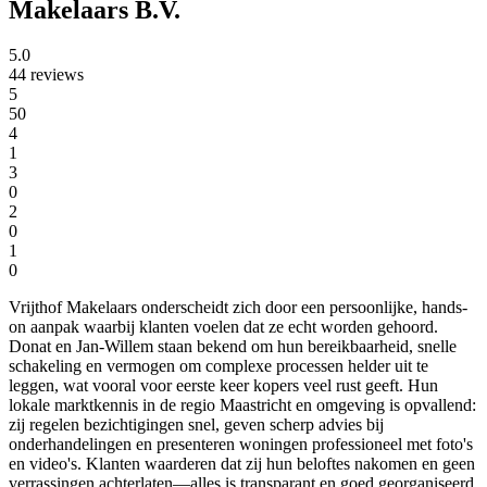
Makelaars B.V.
5.0
44 reviews
5
50
4
1
3
0
2
0
1
0
Vrijthof Makelaars onderscheidt zich door een persoonlijke, hands-
on aanpak waarbij klanten voelen dat ze echt worden gehoord.
Donat en Jan-Willem staan bekend om hun bereikbaarheid, snelle
schakeling en vermogen om complexe processen helder uit te
leggen, wat vooral voor eerste keer kopers veel rust geeft. Hun
lokale marktkennis in de regio Maastricht en omgeving is opvallend:
zij regelen bezichtigingen snel, geven scherp advies bij
onderhandelingen en presenteren woningen professioneel met foto's
en video's. Klanten waarderen dat zij hun beloftes nakomen en geen
verrassingen achterlaten—alles is transparant en goed georganiseerd