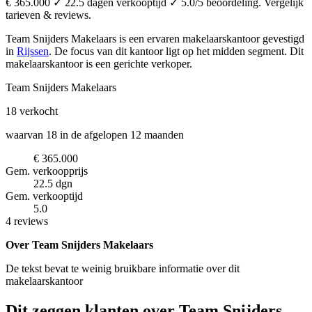
€ 365.000 ✓ 22.5 dagen verkooptijd ✓ 5.0/5 beoordeling. Vergelijk
tarieven & reviews.
Team Snijders Makelaars is een ervaren makelaarskantoor
gevestigd
in
Rijssen
.
De focus van dit kantoor ligt op het midden segment.
Dit
makelaarskantoor is een gerichte verkoper.
Team Snijders Makelaars
18
verkocht
waarvan 18 in de afgelopen 12 maanden
€ 365.000
Gem. verkoopprijs
22.5 dgn
Gem. verkooptijd
5.0
4 reviews
Over Team Snijders Makelaars
De tekst bevat te weinig bruikbare informatie over dit
makelaarskantoor
Dit zeggen klanten over Team Snijders