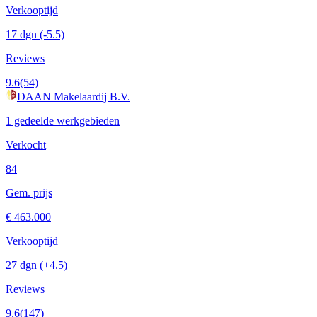
Verkooptijd
17 dgn
(-5.5)
Reviews
9.6
(54)
DAAN Makelaardij B.V.
1 gedeelde werkgebieden
Verkocht
84
Gem. prijs
€ 463.000
Verkooptijd
27 dgn
(+4.5)
Reviews
9.6
(147)