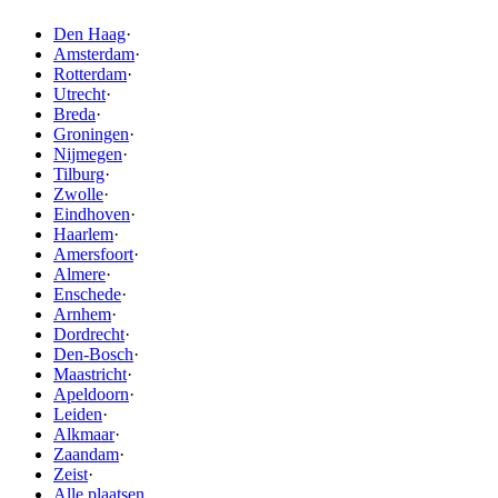
Den Haag
·
Amsterdam
·
Rotterdam
·
Utrecht
·
Breda
·
Groningen
·
Nijmegen
·
Tilburg
·
Zwolle
·
Eindhoven
·
Haarlem
·
Amersfoort
·
Almere
·
Enschede
·
Arnhem
·
Dordrecht
·
Den-Bosch
·
Maastricht
·
Apeldoorn
·
Leiden
·
Alkmaar
·
Zaandam
·
Zeist
·
Alle plaatsen