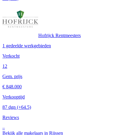
Hofrijck Rentmeesters
1 gedeelde werkgebieden
Verkocht
12
Gem. prijs
€ 848.000
Verkooptijd
87 dgn
(+64.5)
Reviews
–
Bekijk alle makelaars in Rijssen