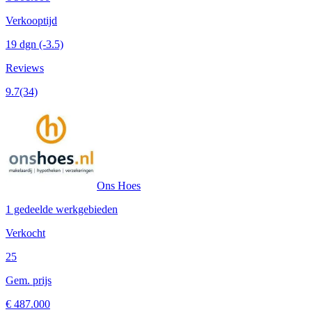
Verkooptijd
19 dgn
(-3.5)
Reviews
9.7
(34)
Ons Hoes
1 gedeelde werkgebieden
Verkocht
25
Gem. prijs
€ 487.000