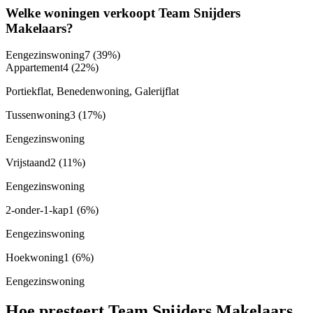
Welke woningen verkoopt Team Snijders
Makelaars?
Eengezinswoning
7
(39%)
Appartement
4
(22%)
Portiekflat, Benedenwoning, Galerijflat
Tussenwoning
3
(17%)
Eengezinswoning
Vrijstaand
2
(11%)
Eengezinswoning
2-onder-1-kap
1
(6%)
Eengezinswoning
Hoekwoning
1
(6%)
Eengezinswoning
Hoe presteert Team Snijders Makelaars