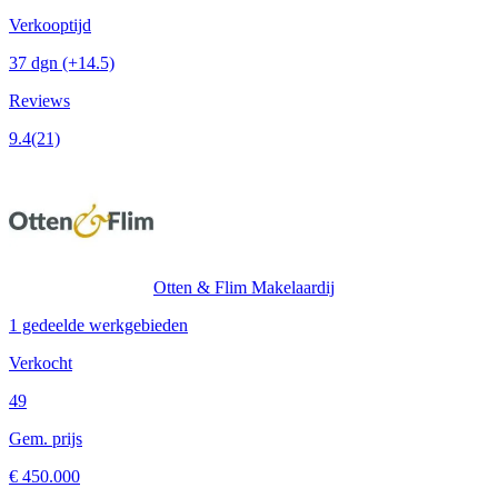
Verkooptijd
37 dgn
(+14.5)
Reviews
9.4
(21)
Otten & Flim Makelaardij
1 gedeelde werkgebieden
Verkocht
49
Gem. prijs
€ 450.000