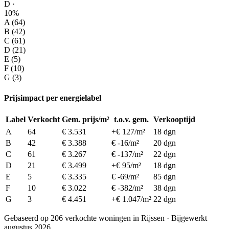
D ·
10%
A (64)
B (42)
C (61)
D (21)
E (5)
F (10)
G (3)
Prijsimpact per energielabel
Label
Verkocht
Gem. prijs/m²
t.o.v. gem.
Verkooptijd
A
64
€ 3.531
+€ 127/m²
18 dgn
B
42
€ 3.388
€ -16/m²
20 dgn
C
61
€ 3.267
€ -137/m²
22 dgn
D
21
€ 3.499
+€ 95/m²
18 dgn
E
5
€ 3.335
€ -69/m²
85 dgn
F
10
€ 3.022
€ -382/m²
38 dgn
G
3
€ 4.451
+€ 1.047/m²
22 dgn
Gebaseerd op 206 verkochte woningen in Rijssen · Bijgewerkt
augustus 2026