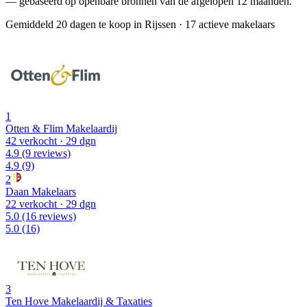
— gebaseerd op openbare bronnen van de afgelopen 12 maanden.
Gemiddeld 20 dagen te koop in Rijssen
·
17 actieve makelaars
1
Otten & Flim Makelaardij
42 verkocht
· 29 dgn
4.9
(9 reviews)
4.9
(9)
2
Daan Makelaars
22 verkocht
· 29 dgn
5.0
(16 reviews)
5.0
(16)
3
Ten Hove Makelaardij & Taxaties