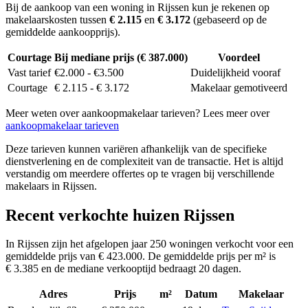
Bij de aankoop van een woning in Rijssen kun je rekenen op
makelaarskosten tussen
€ 2.115
en
€ 3.172
(gebaseerd op de
gemiddelde aankoopprijs).
Courtage
Bij mediane prijs (€ 387.000)
Voordeel
Vast tarief
€2.000 - €3.500
Duidelijkheid vooraf
Courtage
€ 2.115 - € 3.172
Makelaar gemotiveerd
Meer weten over aankoopmakelaar tarieven? Lees meer over
aankoopmakelaar tarieven
Deze tarieven kunnen variëren afhankelijk van de specifieke
dienstverlening en de complexiteit van de transactie. Het is altijd
verstandig om meerdere offertes op te vragen bij verschillende
makelaars in Rijssen.
Recent verkochte huizen Rijssen
In Rijssen zijn het afgelopen jaar 250 woningen verkocht voor een
gemiddelde prijs van € 423.000. De gemiddelde prijs per m² is
€ 3.385 en de mediane verkooptijd bedraagt 20 dagen.
Adres
Prijs
m²
Datum
Makelaar