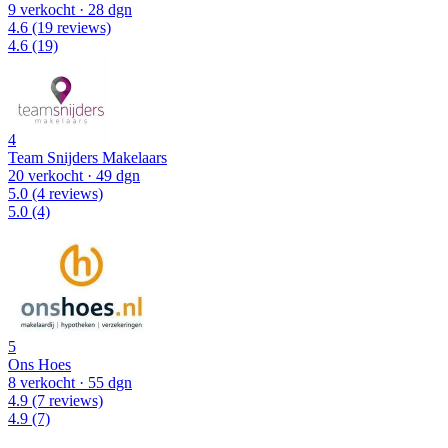
9 verkocht
· 28 dgn
4.6
(19 reviews)
4.6
(19)
4
Team Snijders Makelaars
20 verkocht
· 49 dgn
5.0
(4 reviews)
5.0
(4)
5
Ons Hoes
8 verkocht
· 55 dgn
4.9
(7 reviews)
4.9
(7)