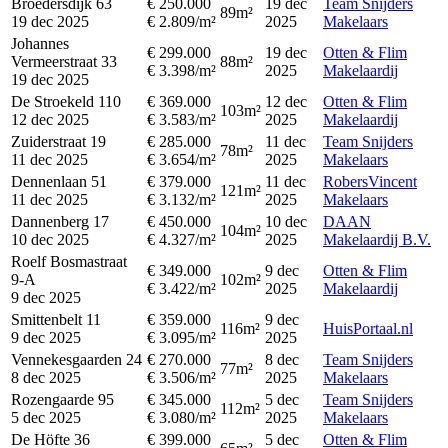
Broedersdijk 63
€ 250.000
19 dec
Team Snijders
89m²
19 dec 2025
€ 2.809/m²
2025
Makelaars
Johannes
€ 299.000
19 dec
Otten & Flim
Vermeerstraat 33
88m²
€ 3.398/m²
2025
Makelaardij
19 dec 2025
De Stroekeld 110
€ 369.000
12 dec
Otten & Flim
103m²
12 dec 2025
€ 3.583/m²
2025
Makelaardij
Zuiderstraat 19
€ 285.000
11 dec
Team Snijders
78m²
11 dec 2025
€ 3.654/m²
2025
Makelaars
Dennenlaan 51
€ 379.000
11 dec
RobersVincent
121m²
11 dec 2025
€ 3.132/m²
2025
Makelaars
Dannenberg 17
€ 450.000
10 dec
DAAN
104m²
10 dec 2025
€ 4.327/m²
2025
Makelaardij B.V.
Roelf Bosmastraat
€ 349.000
9 dec
Otten & Flim
9-A
102m²
€ 3.422/m²
2025
Makelaardij
9 dec 2025
Smittenbelt 11
€ 359.000
9 dec
116m²
HuisPortaal.nl
9 dec 2025
€ 3.095/m²
2025
Vennekesgaarden 24
€ 270.000
8 dec
Team Snijders
77m²
8 dec 2025
€ 3.506/m²
2025
Makelaars
Rozengaarde 95
€ 345.000
5 dec
Team Snijders
112m²
5 dec 2025
€ 3.080/m²
2025
Makelaars
De Höfte 36
€ 399.000
5 dec
Otten & Flim