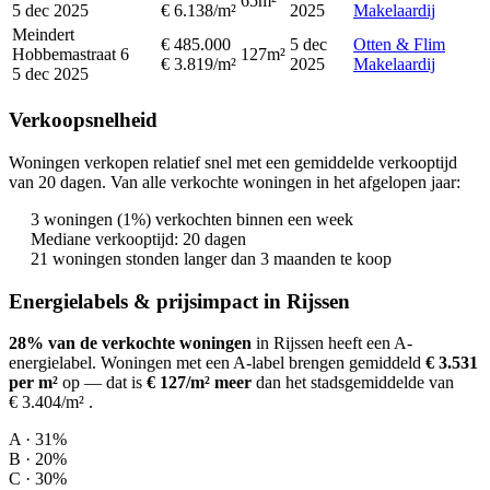
65m²
5 dec 2025
€ 6.138/m²
2025
Makelaardij
Meindert
€ 485.000
5 dec
Otten & Flim
Hobbemastraat 6
127m²
€ 3.819/m²
2025
Makelaardij
5 dec 2025
Verkoopsnelheid
Woningen verkopen relatief snel met een gemiddelde verkooptijd
van 20 dagen. Van alle verkochte woningen in het afgelopen jaar:
3 woningen (1%) verkochten binnen een week
Mediane verkooptijd: 20 dagen
21 woningen stonden langer dan 3 maanden te koop
Energielabels & prijsimpact in Rijssen
28% van de verkochte woningen
in Rijssen heeft een A-
energielabel.
Woningen met een A-label brengen gemiddeld
€ 3.531
per m²
op
— dat is
€ 127/m² meer
dan het stadsgemiddelde van
€ 3.404/m²
.
A · 31%
B · 20%
C · 30%