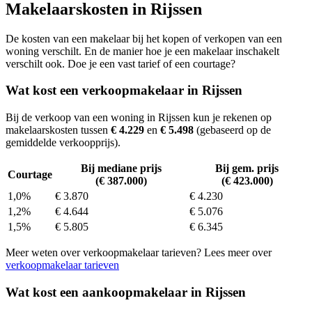
Makelaarskosten in Rijssen
De kosten van een makelaar bij het kopen of verkopen van een
woning verschilt. En de manier hoe je een makelaar inschakelt
verschilt ook. Doe je een vast tarief of een courtage?
Wat kost een verkoopmakelaar in Rijssen
Bij de verkoop van een woning in Rijssen kun je rekenen op
makelaarskosten tussen
€ 4.229
en
€ 5.498
(gebaseerd op de
gemiddelde verkoopprijs).
Bij mediane prijs
Bij gem. prijs
Courtage
(€ 387.000)
(€ 423.000)
1,0%
€ 3.870
€ 4.230
1,2%
€ 4.644
€ 5.076
1,5%
€ 5.805
€ 6.345
Meer weten over verkoopmakelaar tarieven? Lees meer over
verkoopmakelaar tarieven
Wat kost een aankoopmakelaar in Rijssen