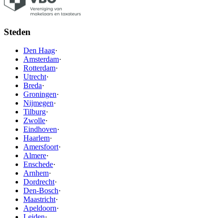
Steden
Den Haag
·
Amsterdam
·
Rotterdam
·
Utrecht
·
Breda
·
Groningen
·
Nijmegen
·
Tilburg
·
Zwolle
·
Eindhoven
·
Haarlem
·
Amersfoort
·
Almere
·
Enschede
·
Arnhem
·
Dordrecht
·
Den-Bosch
·
Maastricht
·
Apeldoorn
·
Leiden
·