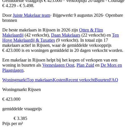
Gemiddelde vraagprijs € 423.000 · Verkooptijd 20 dagen · Courtage
€ 4.229 - € 5.498.
Door
Juiste Makelaar team
·
Bijgewerkt 9 augustus 2026
·
Openbare
bronnen
De beste makelaars in Rijssen in 2026 zijn
Otten & Flim
Makelaardij
(42 verkocht),
Daan Makelaars
(22 verkocht) en
Ten
Hove Makelaardij & Taxaties
(9 verkocht)
. In totaal zijn 17
makelaars actief in Rijssen, waar de gemiddelde verkoopprijs
€ 423.000 is en woningen gemiddeld in 20 dagen verkocht worden.
Een makelaar in Rijssen helpt bij het kopen of verkopen van een
woning in buurten als
Veeneslagen Oost
,
Plan Zuid
en
De Mors en
Plaagslagen
.
Woningmarkt
Top makelaars
Kosten
Recent verkocht
Buurten
FAQ
Woningmarkt Rijssen
€ 423.000
gemiddelde vraagprijs
€ 3.385
Prijs per m²