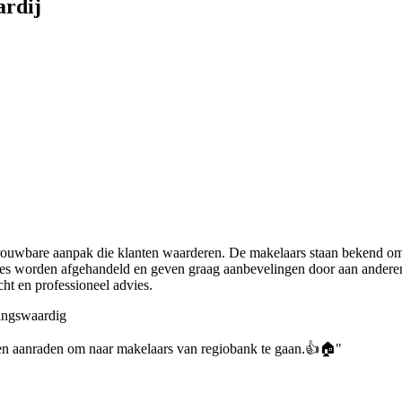
ardij
trouwbare aanpak die klanten waarderen. De makelaars staan bekend o
ies worden afgehandeld en geven graag aanbevelingen door aan anderen. 
ht en professioneel advies.
ingswaardig
en aanraden om naar makelaars van regiobank te gaan.👍🏠"