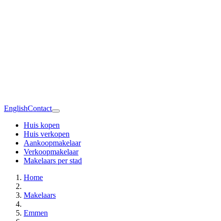
English
Contact
Huis kopen
Huis verkopen
Aankoopmakelaar
Verkoopmakelaar
Makelaars per stad
Home
Makelaars
Emmen