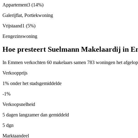
Appartement
3
(14%)
Galerijflat, Portiekwoning
Vrijstaand
1
(5%)
Eengezinswoning
Hoe presteert Suelmann Makelaardij in 
In Emmen verkochten 60 makelaars samen 783 woningen het afgelopen 
Verkoopprijs
1% onder het stadsgemiddelde
-1%
Verkoopsnelheid
5 dagen langzamer dan gemiddeld
5 dgn
Marktaandeel