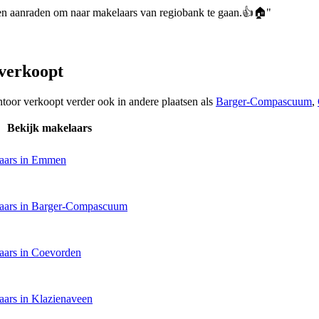
en aanraden om naar makelaars van regiobank te gaan.👍🏠"
verkoopt
ntoor verkoopt verder ook in andere plaatsen als
Barger-Compascuum
,
Bekijk makelaars
aars in Emmen
aars in Barger-Compascuum
aars in Coevorden
aars in Klazienaveen