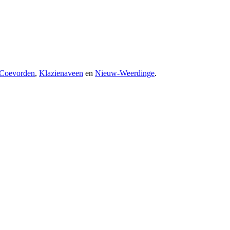
Coevorden
,
Klazienaveen
en
Nieuw-Weerdinge
.