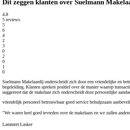
Dit zeggen klanten over Suelmann Makela
4.8
5 reviews
5
6
4
2
3
0
2
0
1
0
Suelmann Makelaardij onderscheidt zich door een vriendelijke en be
begeleiding. Klanten spreken positief over de manier waarop transact
suggereert dat de makelaar zich onderscheidt door persoonlijke aandac
vriendelijk personeel
betrouwbaar
goed service
behulpzaam
aanbevel
"We waren heel goed tevreden over de makelaars en we zullen ander
Lammert Lasker