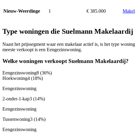
1
€ 385.000
Makel
Nieuw-Weerdinge
Type woningen die Suelmann Makelaardij
Naast het prijssegment waar een makelaar actief is, is het type won
meeste verkoopt is een Eengezinswoning.
Welke woningen verkoopt Suelmann Makelaardij?
Eengezinswoning
8
(36%)
Hoekwoning
4
(18%)
Eengezinswoning
2-onder-1-kap
3
(14%)
Eengezinswoning
Tussenwoning
3
(14%)
Eengezinswoning