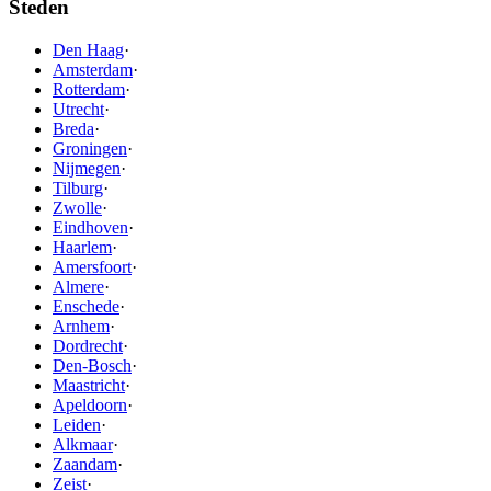
Steden
Den Haag
·
Amsterdam
·
Rotterdam
·
Utrecht
·
Breda
·
Groningen
·
Nijmegen
·
Tilburg
·
Zwolle
·
Eindhoven
·
Haarlem
·
Amersfoort
·
Almere
·
Enschede
·
Arnhem
·
Dordrecht
·
Den-Bosch
·
Maastricht
·
Apeldoorn
·
Leiden
·
Alkmaar
·
Zaandam
·
Zeist
·