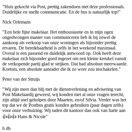
"Huis gekocht via Post, prettig zakendoen met deze professionals.
Duidelijke en snelle communicatie. En de bus is natuurlijk top!"
Nick Orlemans
"Een hele fijne makelaar. Het enthousiasme en in mijn ogen
ongedwongen manier van communiceren heb ik bij zowel de
aankoop als verkoop van onze woningen als bijzonder prettig
ervaren. De bereikbaarheid is zelfs in het weekend maximaal.
Overal is een passend en duidelijk antwoord op. Ook heeft deze
makelaar zich bijzonder goed ingezet om een kleine kreukel vanuit
de verkopende partij glad te strijken. Dat had absoluut meerwaarde.
Kortom, een absolute aanrader die ik zo weer zou inschakelen."
Peter van der Struijs
"Wij zijn meer dan blij met de dienstverlening en advisering van
Post Makelaardij geweest, wij konden met al onze vragen terecht,
zijn altijd snel geholpen door Maarten, en/of Silvia. Verder was het
top dat we de Postbus gratis konden gebruiken (paar dagen zelfs)
voor onze verhuizing. Wij raden dit kantoor dan ook van harte aan
👍👍👍 Hans & Nicole"
h db