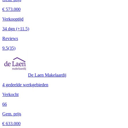
€ 573.000
Verkooptijd
34 dgn
(+11.5)
Reviews
9.5
(35)
De Laen Makelaardij
4 gedeelde werkgebieden
Verkocht
66
Gem. prijs
€ 633.000