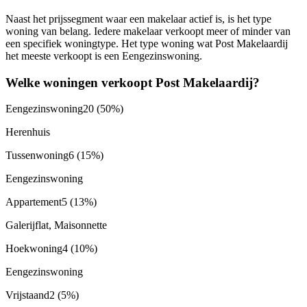
Naast het prijssegment waar een makelaar actief is, is het type
woning van belang. Iedere makelaar verkoopt meer of minder van
een specifiek woningtype. Het type woning wat Post Makelaardij
het meeste verkoopt is een Eengezinswoning.
Welke woningen verkoopt Post Makelaardij?
Eengezinswoning
20
(50%)
Herenhuis
Tussenwoning
6
(15%)
Eengezinswoning
Appartement
5
(13%)
Galerijflat, Maisonnette
Hoekwoning
4
(10%)
Eengezinswoning
Vrijstaand
2
(5%)