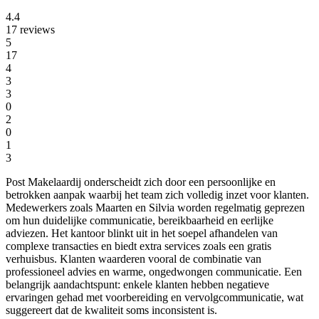
4.4
17 reviews
5
17
4
3
3
0
2
0
1
3
Post Makelaardij onderscheidt zich door een persoonlijke en
betrokken aanpak waarbij het team zich volledig inzet voor klanten.
Medewerkers zoals Maarten en Silvia worden regelmatig geprezen
om hun duidelijke communicatie, bereikbaarheid en eerlijke
adviezen. Het kantoor blinkt uit in het soepel afhandelen van
complexe transacties en biedt extra services zoals een gratis
verhuisbus. Klanten waarderen vooral de combinatie van
professioneel advies en warme, ongedwongen communicatie. Een
belangrijk aandachtspunt: enkele klanten hebben negatieve
ervaringen gehad met voorbereiding en vervolgcommunicatie, wat
suggereert dat de kwaliteit soms inconsistent is.