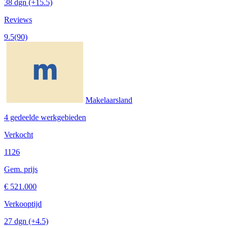
38 dgn
(+15.5)
Reviews
9.5
(90)
Makelaarsland
4 gedeelde werkgebieden
Verkocht
1126
Gem. prijs
€ 521.000
Verkooptijd
27 dgn
(+4.5)