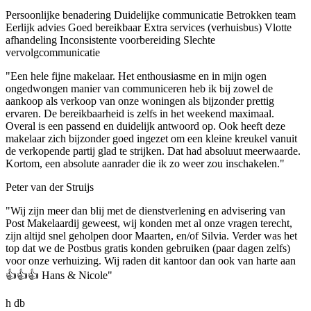
Persoonlijke benadering
Duidelijke communicatie
Betrokken team
Eerlijk advies
Goed bereikbaar
Extra services (verhuisbus)
Vlotte
afhandeling
Inconsistente voorbereiding
Slechte
vervolgcommunicatie
"Een hele fijne makelaar. Het enthousiasme en in mijn ogen
ongedwongen manier van communiceren heb ik bij zowel de
aankoop als verkoop van onze woningen als bijzonder prettig
ervaren. De bereikbaarheid is zelfs in het weekend maximaal.
Overal is een passend en duidelijk antwoord op. Ook heeft deze
makelaar zich bijzonder goed ingezet om een kleine kreukel vanuit
de verkopende partij glad te strijken. Dat had absoluut meerwaarde.
Kortom, een absolute aanrader die ik zo weer zou inschakelen."
Peter van der Struijs
"Wij zijn meer dan blij met de dienstverlening en advisering van
Post Makelaardij geweest, wij konden met al onze vragen terecht,
zijn altijd snel geholpen door Maarten, en/of Silvia. Verder was het
top dat we de Postbus gratis konden gebruiken (paar dagen zelfs)
voor onze verhuizing. Wij raden dit kantoor dan ook van harte aan
👍👍👍 Hans & Nicole"
h db