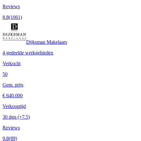
Reviews
8.8
(1061)
Dijksman Makelaars
4 gedeelde werkgebieden
Verkocht
50
Gem. prijs
€ 640.000
Verkooptijd
30 dgn
(+7.5)
Reviews
9.8
(89)