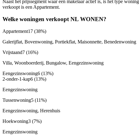
Naast het prijssegment waar een makelaar actief is, is het type wo
verkoopt is een Appartement.
Welke woningen verkoopt NL WONEN?
Appartement
17
(38%)
Galerijflat, Bovenwoning, Portiekflat, Maisonnette, Benedenwoning
Vrijstaand
7
(16%)
Villa, Woonboerderij, Bungalow, Eengezinswoning
Eengezinswoning
6
(13%)
2-onder-1-kap
6
(13%)
Eengezinswoning
Tussenwoning
5
(11%)
Eengezinswoning, Herenhuis
Hoekwoning
3
(7%)
Eengezinswoning