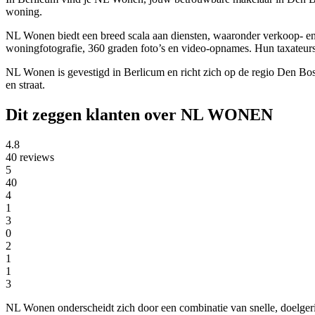
woning.
NL Wonen biedt een breed scala aan diensten, waaronder verkoop- en
woningfotografie, 360 graden foto’s en video-opnames. Hun taxateurs zi
NL Wonen is gevestigd in Berlicum en richt zich op de regio Den Bos
en straat.
Dit zeggen klanten over NL WONEN
4.8
40 reviews
5
40
4
1
3
0
2
1
1
3
NL Wonen onderscheidt zich door een combinatie van snelle, doelger