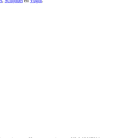
el
,
Schijndel
en
Vught
.