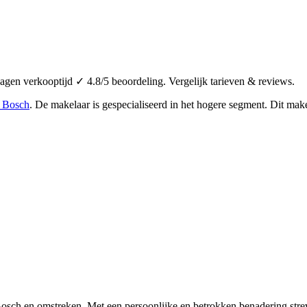
 verkooptijd ✓ 4.8/5 beoordeling. Vergelijk tarieven & reviews.
 Bosch
.
De makelaar is gespecialiseerd in het hogere segment.
Dit make
ch en omstreken. Met een persoonlijke en betrokken benadering streve