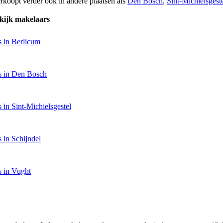
rkoopt verder ook in andere plaatsen als
Den Bosch
,
Sint-Michielsgest
kijk makelaars
 in Berlicum
s in Den Bosch
 in Sint-Michielsgestel
 in Schijndel
 in Vught