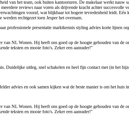
eid van het team, ook buiten kantooruren. De makelaar werkt nauw sa
 in meerdere reviews naar voren als drijvende kracht achter succesvolle
verwachtingen vooraf, wat blijkbaar tot hogere tevredenheid leidt. Eén 
ze werden rechtgezet toen Jesper het overnam.
baar
professionele presentatie
marktkennis
styling advies
korte lijnen
org
er van NL Wonen. Hij heeft ons goed op de hoogte gehouden van de ontw
ende teksten en mooie foto's. Zeker een aanrader!"
s. Duidelijke uitleg, snel schakelen en heel fijn contact met (in het bij
elder advies en ook samen kijken wat de beste manier is om het huis in 
er van NL Wonen. Hij heeft ons goed op de hoogte gehouden van de ontw
ende teksten en mooie foto's. Zeker een aanrader!"