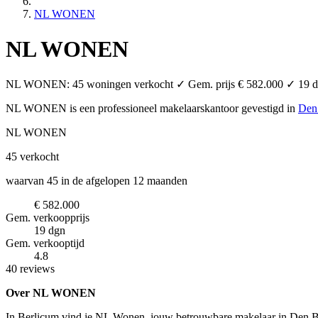
NL WONEN
NL WONEN
NL WONEN: 45 woningen verkocht ✓ Gem. prijs € 582.000 ✓ 19 dagen
NL WONEN is een professioneel makelaarskantoor
gevestigd in
Den
NL WONEN
45
verkocht
waarvan 45 in de afgelopen 12 maanden
€ 582.000
Gem. verkoopprijs
19 dgn
Gem. verkooptijd
4.8
40 reviews
Over NL WONEN
In Berlicum vind je NL Wonen, jouw betrouwbare makelaar in Den Bos