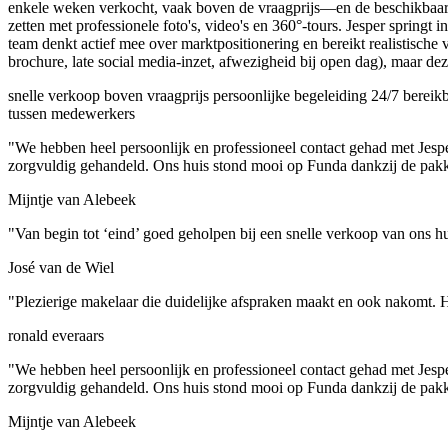
enkele weken verkocht, vaak boven de vraagprijs—en de beschikbaarh
zetten met professionele foto's, video's en 360°-tours. Jesper springt
team denkt actief mee over marktpositionering en bereikt realistische 
brochure, late social media-inzet, afwezigheid bij open dag), maar de
snelle verkoop
boven vraagprijs
persoonlijke begeleiding
24/7 bereik
tussen medewerkers
"We hebben heel persoonlijk en professioneel contact gehad met Jesp
zorgvuldig gehandeld. Ons huis stond mooi op Funda dankzij de pakk
Mijntje van Alebeek
"Van begin tot ‘eind’ goed geholpen bij een snelle verkoop van ons hui
José van de Wiel
"Plezierige makelaar die duidelijke afspraken maakt en ook nakomt. H
ronald everaars
"We hebben heel persoonlijk en professioneel contact gehad met Jesp
zorgvuldig gehandeld. Ons huis stond mooi op Funda dankzij de pakk
Mijntje van Alebeek