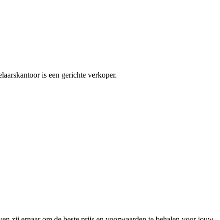
laarskantoor is een gerichte verkoper.
n zij ernaar om de beste prijs en voorwaarden te behalen voor jouw